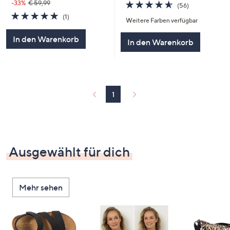
4.6
56
-33%
€ 59,99
(56)
von
Bewertungen
5.0
1
(1)
Weitere Farben verfügbar
5
von
Bewertungen
5
In den Warenkorb
In den Warenkorb
1
Ausgewählt für dich
Mehr sehen