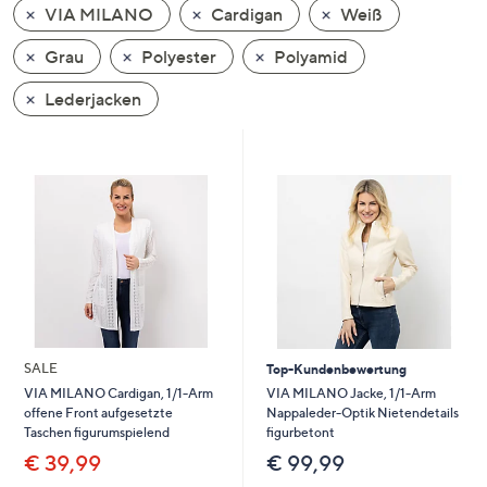
VIA MILANO
Cardigan
Weiß
oder
wischen
Grau
Polyester
Polyamid
Sie
auf
Lederjacken
Touch-
Geräten
nach
links
bzw.
rechts,
um
diese
anzuzeigen.
SALE
Top-Kundenbewertung
VIA MILANO Jacke, 1/1-Arm
VIA MILANO Cardigan, 1/1-Arm
Nappaleder-Optik Nietendetails
offene Front aufgesetzte
figurbetont
Taschen figurumspielend
€ 99,99
€ 39,99