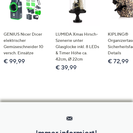
GENIUS Nicer Dicer
LUMIDA Xmas Hirsch-
KIPLING®
elektrischer
Szenerie unter
Organizertas
Gemüseschneider 10
Glasglocke inkl. 8 LEDs
Sicherheitsf
versch. Einsätze
& Timer Höhe ca.
Details
42cm, Ø 22cm
€ 99,99
€ 72,99
€ 39,99
Hilfeseiten,
Service
und
Immer informiert!