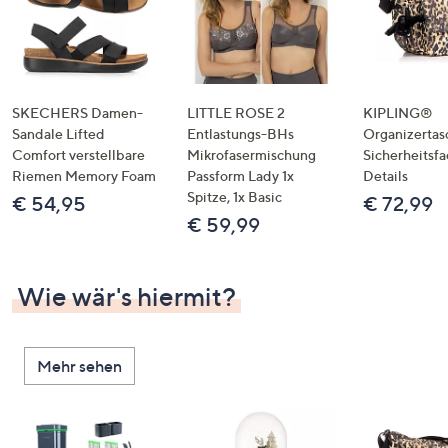
SKECHERS Damen-
LITTLE ROSE 2
KIPLING®
Sandale Lifted
Entlastungs-BHs
Organizertas
Comfort verstellbare
Mikrofasermischung
Sicherheitsf
Riemen Memory Foam
Passform Lady 1x
Details
Spitze, 1x Basic
€ 54,95
€ 72,99
€ 59,99
Wie wär's hiermit?
Mehr sehen