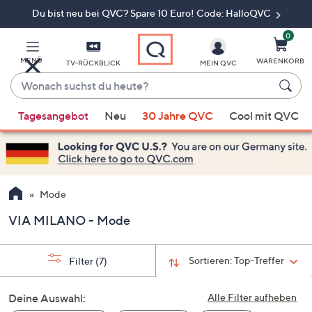
Du bist neu bei QVC? Spare 10 Euro! Code: HalloQVC
Zum
Hauptinhalt
springen
0
MENÜ
WARENKORB
TV-RÜCKBLICK
MEIN QVC
Wonach
suchst
Wenn
du
Tagesangebot
Neu
30 Jahre QVC
Cool mit QVC
Vorschläge
heute?
verfügbar
sind,
verwenden
Sie
Mode
die
VIA MILANO - Mode
Pfeiltasten
nach
oben
Sortieren:
Top-Treffer
Filter
(7)
und
nach
Deine Auswahl:
Alle Filter aufheben
unten