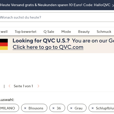
Heute Versand gratis & Neukunden sparen 10 Euro! Code: HalloQVC
onach
chst
enn
u
rschläge
:well
Top bewertet
Q Sale
Mode
Beauty
Schmuck
eute?
rfügbar
nd,
erwenden
e
e
eiltasten
ach
ben
nd
1
|
Seite 1 von 1
ach
nten
Auswahl:
der
 MILANO
Blousons
36
Grau
Schlupfblu
ischen