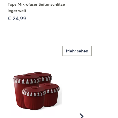
Tops Mikrofaser Seitenschlitze
Mikrofaser 3x Stickereide
leger weit
2x uni
€ 24,99
€ 49,99
Mehr sehen
Scroll