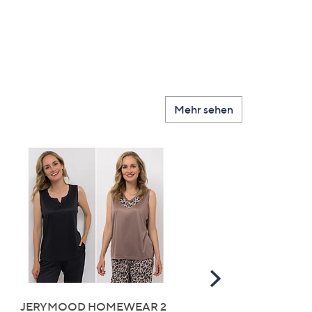
Mehr sehen
Scroll
Right
JERYMOOD HOMEWEAR 2
LITTLE ROSE 5 Maxislip