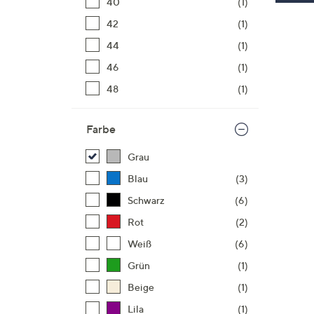
40
(1)
42
(1)
44
(1)
46
(1)
48
(1)
Farbe
Grau
Blau
(3)
Schwarz
(6)
Rot
(2)
Weiß
(6)
Grün
(1)
Beige
(1)
Lila
(1)