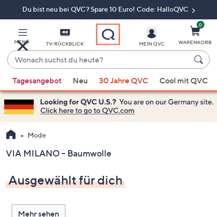
Du bist neu bei QVC? Spare 10 Euro! Code: HalloQVC
Zum
Hauptinhalt
springen
0
MENÜ
WARENKORB
TV-RÜCKBLICK
MEIN QVC
Wonach
suchst
Wenn
du
Tagesangebot
Neu
30 Jahre QVC
Cool mit QVC
Vorschläge
heute?
verfügbar
sind,
verwenden
Sie
Mode
die
VIA MILANO - Baumwolle
Pfeiltasten
nach
Ausgewählt für dich
oben
und
nach
Mehr sehen
unten