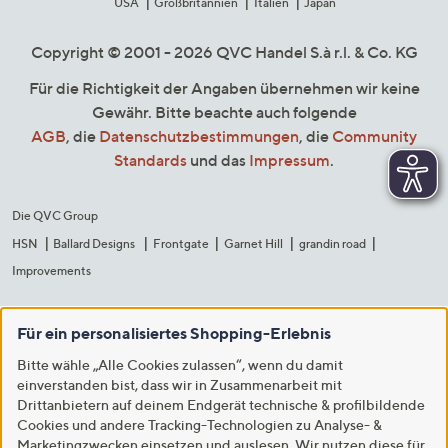
USA
Großbritannien
Italien
Japan
Copyright © 2001 - 2026 QVC Handel S.à r.l. & Co. KG
Für die Richtigkeit der Angaben übernehmen wir keine
Gewähr. Bitte beachte auch folgende
AGB
, die
Datenschutzbestimmungen
, die
Community
Standards
und das
Impressum
.
Die QVC Group
HSN
Ballard Designs
Frontgate
Garnet Hill
grandin road
Improvements
Für ein personalisiertes Shopping-Erlebnis
Bitte wähle „Alle Cookies zulassen“, wenn du damit
einverstanden bist, dass wir in Zusammenarbeit mit
Drittanbietern auf deinem Endgerät technische & profilbildende
Cookies und andere Tracking-Technologien zu Analyse- &
Marketingzwecken einsetzen und auslesen. Wir nutzen diese für