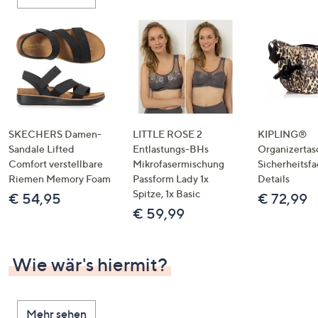
oder
wischen
Sie
auf
Touch-
Geräten
nach
links
SKECHERS Damen-
LITTLE ROSE 2
KIPLING®
bzw.
Sandale Lifted
Entlastungs-BHs
Organizertas
Comfort verstellbare
Mikrofasermischung
Sicherheitsf
rechts,
Riemen Memory Foam
Passform Lady 1x
Details
um
Spitze, 1x Basic
€ 54,95
€ 72,99
diese
€ 59,99
anzuzeigen.
Wie wär's hiermit?
Mehr sehen