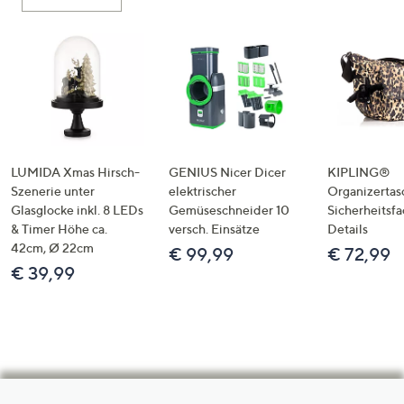
LUMIDA Xmas Hirsch-
GENIUS Nicer Dicer
KIPLING®
Szenerie unter
elektrischer
Organizertas
Glasglocke inkl. 8 LEDs
Gemüseschneider 10
Sicherheitsf
& Timer Höhe ca.
versch. Einsätze
Details
42cm, Ø 22cm
€ 99,99
€ 72,99
€ 39,99
Hilfeseiten,