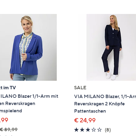
e
f
ouch-
eräten
ach
nks
zw.
chts,
m
ese
zuzeigen.
t im TV
SALE
ILANO Blazer 1/1-Arm mit
VIA MILANO Blazer, 1/1-A
en Reverskragen
Reverskragen 2 Knöpfe
umspielend
Pattentaschen
,99
€ 24,99
€ 89,99
3.1
8
(8)