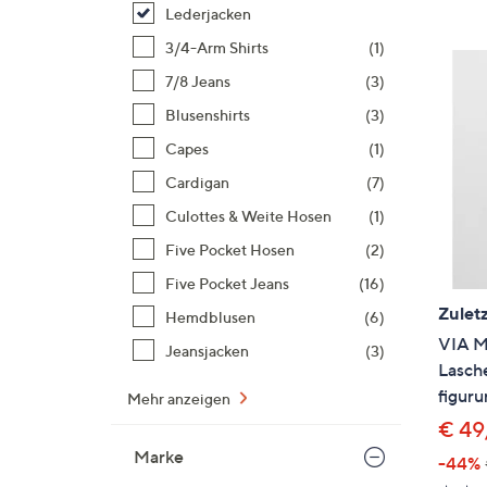
Si
Lederjacken
au
3/4-Arm Shirts
(1)
T
7/8 Jeans
(3)
G
n
Blusenshirts
(3)
li
Capes
(1)
b
Cardigan
(7)
re
Culottes & Weite Hosen
(1)
u
di
Five Pocket Hosen
(2)
an
Five Pocket Jeans
(16)
Zuletz
Hemdblusen
(6)
VIA M
Jeansjacken
(3)
Lasch
figur
Mehr anzeigen
€ 49
Marke
-44%