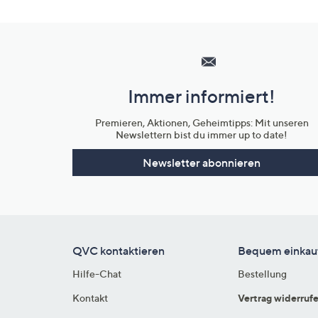
Hilfeseiten,
Service
und
Immer informiert!
Unternehmensinformationen
Premieren, Aktionen, Geheimtipps: Mit unseren
Newslettern bist du immer up to date!
Newsletter abonnieren
QVC kontaktieren
Bequem einkau
Hilfe-Chat
Bestellung
Kontakt
Vertrag widerruf