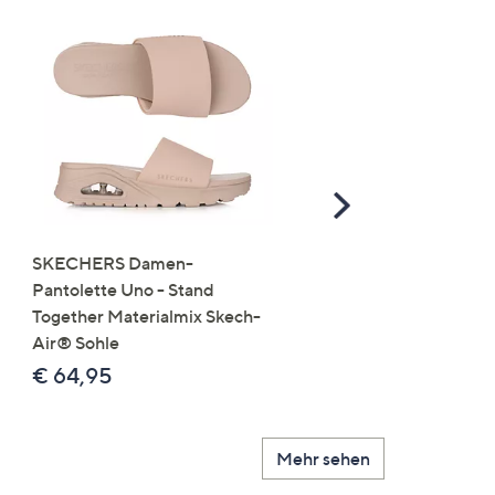
Scroll
Right
SKECHERS Damen-
JERYMOOD HOMEWEA
Pantolette Uno - Stand
Tops Mikrofaser Seitensc
Together Materialmix Skech-
leger weit
Air® Sohle
€ 24,99
€ 64,95
Mehr sehen