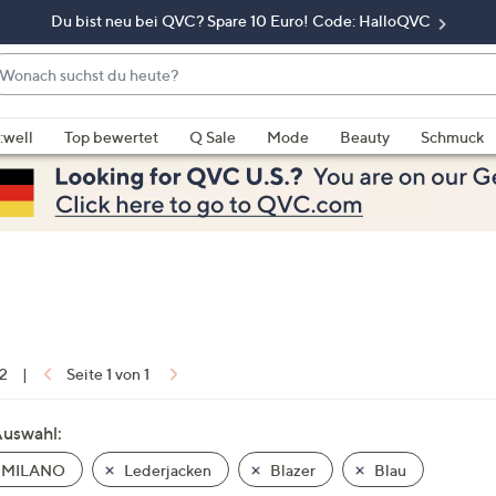
Du bist neu bei QVC? Spare 10 Euro! Code: HalloQVC
onach
chst
enn
u
rschläge
:well
Top bewertet
Q Sale
Mode
Beauty
Schmuck
eute?
rfügbar
nd,
erwenden
e
e
eiltasten
ach
ben
nd
 2
|
Seite 1 von 1
ach
nten
Auswahl:
der
 MILANO
Lederjacken
Blazer
Blau
ischen