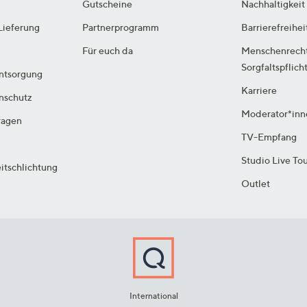
Gutscheine
Nachhaltigkeit
Lieferung
Partnerprogramm
Barrierefreihei
Für euch da
Menschenrech
Sorgfaltspflich
ntsorgung
Karriere
enschutz
Moderator*inn
ragen
TV-Empfang
Studio Live To
itschlichtung
Outlet
International