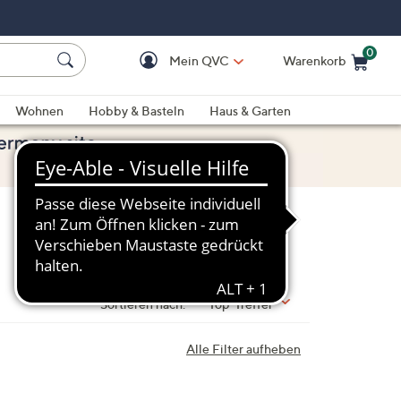
0
Mein QVC
Warenkorb
Einkaufswagen ist le
Wohnen
Hobby & Basteln
Haus & Garten
Sortieren nach:
Top-Treffer
Alle Filter aufheben