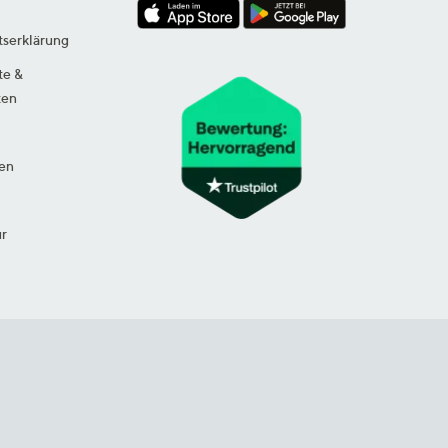
tserklärung
te &
ten
en
ur