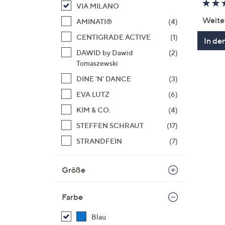
VIA MILANO
Weite
AMINATI®
(4)
CENTIGRADE ACTIVE
(1)
In de
DAWID by Dawid
(2)
Tomaszewski
DINE 'N' DANCE
(3)
EVA LUTZ
(6)
KIM & CO.
(4)
STEFFEN SCHRAUT
(17)
STRANDFEIN
(7)
Größe
Farbe
Blau