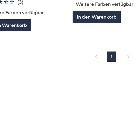
von
Bewertung
3.3
3
(3)
Weitere Farben verfügbar
5
von
Bewertungen
re Farben verfügbar
5
In den Warenkorb
n Warenkorb
1