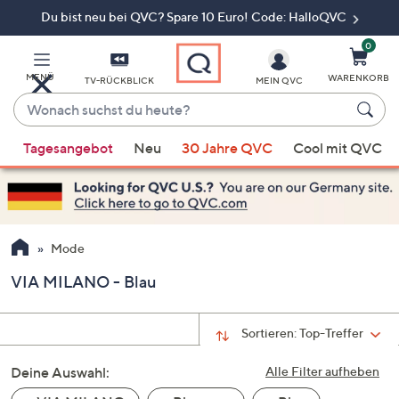
Du bist neu bei QVC? Spare 10 Euro! Code: HalloQVC
Zum
Hauptinhalt
springen
0
MENÜ
WARENKORB
TV-RÜCKBLICK
MEIN QVC
Wonach
suchst
Wenn
du
Tagesangebot
Neu
30 Jahre QVC
Cool mit QVC
Vorschläge
heute?
verfügbar
sind,
verwenden
Sie
Mode
die
VIA MILANO - Blau
Pfeiltasten
nach
oben
Sortieren:
Top-Treffer
und
Deine Auswahl:
nach
Alle Filter aufheben
unten