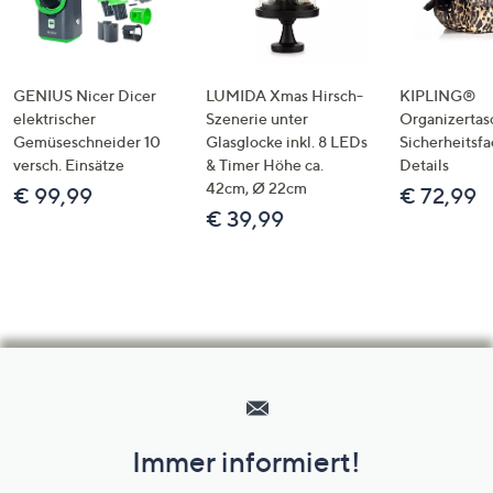
GENIUS Nicer Dicer
LUMIDA Xmas Hirsch-
KIPLING®
elektrischer
Szenerie unter
Organizertas
Gemüseschneider 10
Glasglocke inkl. 8 LEDs
Sicherheitsf
versch. Einsätze
& Timer Höhe ca.
Details
42cm, Ø 22cm
€ 99,99
€ 72,99
€ 39,99
Hilfeseiten,
Service
und
Immer informiert!
Unternehmensinformationen