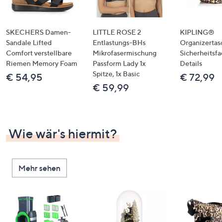
SKECHERS Damen-
LITTLE ROSE 2
KIPLING®
Sandale Lifted
Entlastungs-BHs
Organizertas
Comfort verstellbare
Mikrofasermischung
Sicherheitsf
Riemen Memory Foam
Passform Lady 1x
Details
Spitze, 1x Basic
€ 54,95
€ 72,99
€ 59,99
Wie wär's hiermit?
Mehr sehen