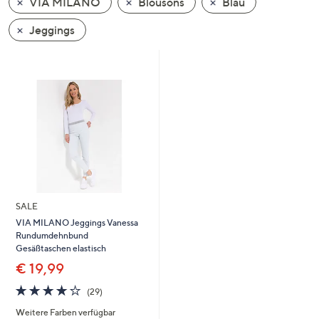
VIA MILANO
Blousons
Blau
oder
wischen
Jeggings
Sie
auf
Touch-
Geräten
nach
links
bzw.
rechts,
um
diese
SALE
anzuzeigen.
VIA MILANO Jeggings Vanessa
Rundumdehnbund
Gesäßtaschen elastisch
€ 19,99
4.1
29
(29)
von
Bewertungen
Weitere Farben verfügbar
5