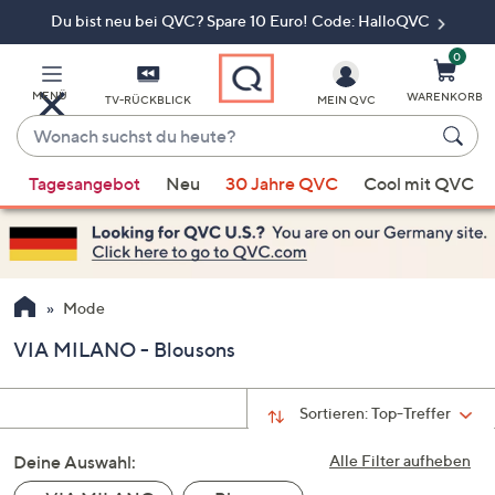
Du bist neu bei QVC? Spare 10 Euro! Code: HalloQVC
Zum
Hauptinhalt
springen
0
MENÜ
WARENKORB
TV-RÜCKBLICK
MEIN QVC
Wonach
suchst
Wenn
du
Tagesangebot
Neu
30 Jahre QVC
Cool mit QVC
Vorschläge
heute?
verfügbar
sind,
verwenden
Sie
Mode
die
VIA MILANO - Blousons
Pfeiltasten
nach
oben
Sortieren:
Top-Treffer
und
Deine Auswahl:
nach
Alle Filter aufheben
unten