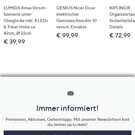
LUMIDA Xmas Hirsch-
GENIUS Nicer Dicer
KIPLING®
Szenerie unter
elektrischer
Organizertas
Glasglocke inkl. 8 LEDs
Gemüseschneider 10
Sicherheitsf
& Timer Höhe ca.
versch. Einsätze
Details
42cm, Ø 22cm
€ 99,99
€ 72,99
€ 39,99
Hilfeseiten,
Service
und
Immer informiert!
Unternehmensinformationen
Premieren, Aktionen, Geheimtipps: Mit unseren Newslettern bist
du immer up to date!