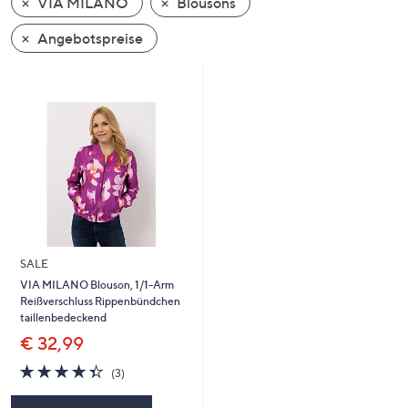
VIA MILANO
Blousons
oder
wischen
Angebotspreise
Sie
auf
Touch-
Geräten
nach
links
bzw.
rechts,
um
diese
SALE
anzuzeigen.
VIA MILANO Blouson, 1/1-Arm
Reißverschluss Rippenbündchen
taillenbedeckend
€ 32,99
4.3
3
(3)
von
Bewertungen
5