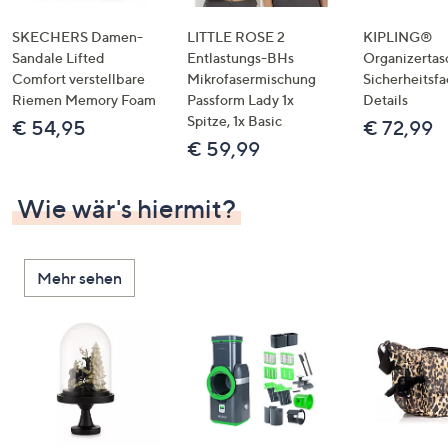
SKECHERS Damen-
LITTLE ROSE 2
KIPLING®
Sandale Lifted
Entlastungs-BHs
Organizertas
Comfort verstellbare
Mikrofasermischung
Sicherheitsf
Riemen Memory Foam
Passform Lady 1x
Details
Spitze, 1x Basic
€ 54,95
€ 72,99
€ 59,99
Wie wär's hiermit?
Mehr sehen