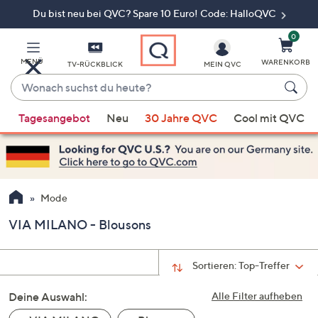
Du bist neu bei QVC? Spare 10 Euro! Code: HalloQVC
Zum
Hauptinhalt
springen
0
MENÜ
WARENKORB
TV-RÜCKBLICK
MEIN QVC
Wonach
suchst
Wenn
du
Tagesangebot
Neu
30 Jahre QVC
Cool mit QVC
Vorschläge
heute?
verfügbar
sind,
verwenden
Sie
Mode
die
VIA MILANO - Blousons
Pfeiltasten
nach
oben
Sortieren:
Top-Treffer
und
Deine Auswahl:
nach
Alle Filter aufheben
unten