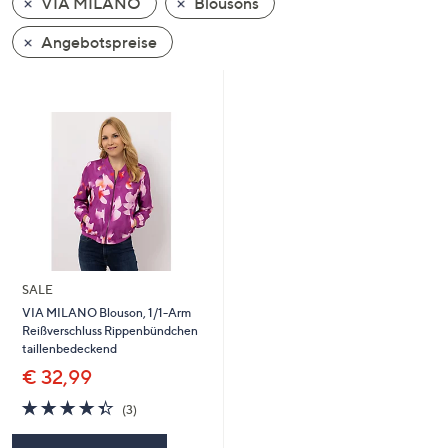
VIA MILANO
Blousons
oder
wischen
Angebotspreise
Sie
auf
Touch-
Geräten
nach
links
bzw.
rechts,
um
diese
SALE
anzuzeigen.
VIA MILANO Blouson, 1/1-Arm
Reißverschluss Rippenbündchen
taillenbedeckend
€ 32,99
4.3
3
(3)
von
Bewertungen
5