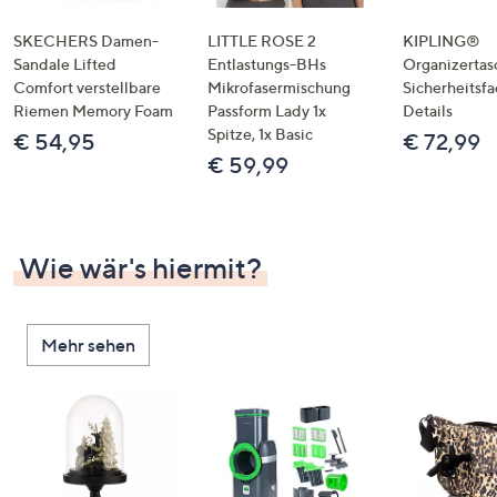
SKECHERS Damen-
LITTLE ROSE 2
KIPLING®
Sandale Lifted
Entlastungs-BHs
Organizertas
Comfort verstellbare
Mikrofasermischung
Sicherheitsf
Riemen Memory Foam
Passform Lady 1x
Details
Spitze, 1x Basic
€ 54,95
€ 72,99
€ 59,99
Wie wär's hiermit?
Mehr sehen