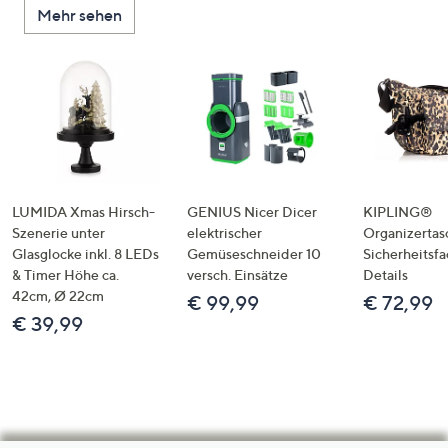
Mehr sehen
LUMIDA Xmas Hirsch-
GENIUS Nicer Dicer
KIPLING®
Szenerie unter
elektrischer
Organizertas
Glasglocke inkl. 8 LEDs
Gemüseschneider 10
Sicherheitsf
& Timer Höhe ca.
versch. Einsätze
Details
42cm, Ø 22cm
€ 99,99
€ 72,99
€ 39,99