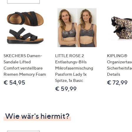
oder
wischen
Sie
auf
Touch-
Geräten
nach
links
SKECHERS Damen-
LITTLE ROSE 2
KIPLING®
bzw.
Sandale Lifted
Entlastungs-BHs
Organizertas
Comfort verstellbare
Mikrofasermischung
Sicherheitsf
rechts,
Riemen Memory Foam
Passform Lady 1x
Details
um
Spitze, 1x Basic
€ 54,95
€ 72,99
diese
€ 59,99
anzuzeigen.
Wie wär's hiermit?