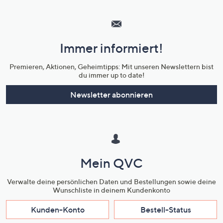
Hilfeseiten,
Service
und
Immer informiert!
Unternehmensinformationen
Premieren, Aktionen, Geheimtipps: Mit unseren Newslettern bist
du immer up to date!
Newsletter abonnieren
Mein QVC
Verwalte deine persönlichen Daten und Bestellungen sowie deine
Wunschliste in deinem Kundenkonto
Kunden-Konto
Bestell-Status