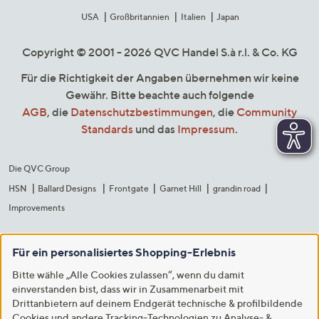
USA
Großbritannien
Italien
Japan
Copyright © 2001 - 2026 QVC Handel S.à r.l. & Co. KG
Für die Richtigkeit der Angaben übernehmen wir keine
Gewähr. Bitte beachte auch folgende
AGB
, die
Datenschutzbestimmungen
, die
Community
Standards
und das
Impressum
.
Die QVC Group
HSN
Ballard Designs
Frontgate
Garnet Hill
grandin road
Improvements
Für ein personalisiertes Shopping-Erlebnis
Bitte wähle „Alle Cookies zulassen“, wenn du damit
einverstanden bist, dass wir in Zusammenarbeit mit
Drittanbietern auf deinem Endgerät technische & profilbildende
Cookies und andere Tracking-Technologien zu Analyse- &