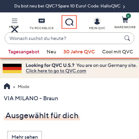
Du bist neu bei QVC? Spare 10 Euro! Code: HalloQVC
Zum
Hauptinhalt
springen
0
MENÜ
WARENKORB
TV-RÜCKBLICK
MEIN QVC
Wonach
suchst
Wenn
du
Tagesangebot
Neu
30 Jahre QVC
Cool mit QVC
Vorschläge
heute?
verfügbar
sind,
verwenden
Sie
Mode
die
VIA MILANO - Braun
Pfeiltasten
nach
Ausgewählt für dich
oben
und
nach
Mehr sehen
unten