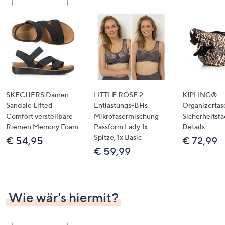
oder
wischen
Sie
auf
Touch-
Geräten
nach
links
SKECHERS Damen-
LITTLE ROSE 2
KIPLING®
bzw.
Sandale Lifted
Entlastungs-BHs
Organizertas
Comfort verstellbare
Mikrofasermischung
Sicherheitsf
rechts,
Riemen Memory Foam
Passform Lady 1x
Details
um
Spitze, 1x Basic
€ 54,95
€ 72,99
diese
€ 59,99
anzuzeigen.
Wie wär's hiermit?