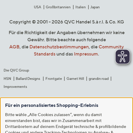
USA
Großbritannien
Italien
Japan
Copyright © 2001 - 2026 QVC Handel S.à r.l. & Co. KG
Für die Richtigkeit der Angaben übernehmen wir keine
Gewähr. Bitte beachte auch folgende
AGB
, die
Datenschutzbestimmungen
, die
Community
Standards
und das
Impressum
.
Die QVC Group
HSN
Ballard Designs
Frontgate
Garnet Hill
grandin road
Improvements
Für ein personalisiertes Shopping-Erlebnis
Bitte wähle „Alle Cookies zulassen“, wenn du damit
einverstanden bist, dass wir in Zusammenarbeit mit
Drittanbietern auf deinem Endgerät technische & profilbildende
Cookies und andere Tracking-Technologien zu Analyse- &