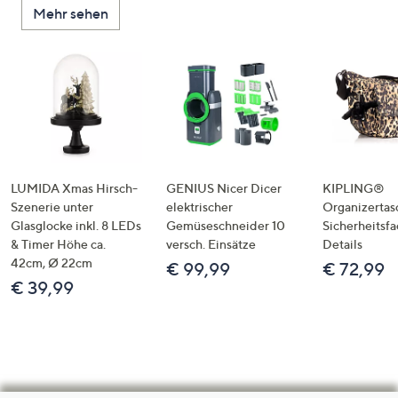
Mehr sehen
LUMIDA Xmas Hirsch-
GENIUS Nicer Dicer
KIPLING®
Szenerie unter
elektrischer
Organizertas
Glasglocke inkl. 8 LEDs
Gemüseschneider 10
Sicherheitsf
& Timer Höhe ca.
versch. Einsätze
Details
42cm, Ø 22cm
€ 99,99
€ 72,99
€ 39,99