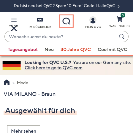
Du bist neu bei QVC? Spare 10 Euro! Code: HalloQVC
Zum
Hauptinhalt
springen
0
MENÜ
WARENKORB
TV-RÜCKBLICK
MEIN QVC
Wonach
suchst
Wenn
du
Tagesangebot
Neu
30 Jahre QVC
Cool mit QVC
Vorschläge
heute?
verfügbar
sind,
verwenden
Sie
Mode
die
VIA MILANO - Braun
Pfeiltasten
nach
Ausgewählt für dich
oben
und
nach
Mehr sehen
unten