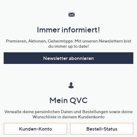
Hilfeseiten,
Service
und
Immer informiert!
Unternehmensinformationen
Premieren, Aktionen, Geheimtipps: Mit unseren Newslettern bist
du immer up to date!
Newsletter abonnieren
Mein QVC
Verwalte deine persönlichen Daten und Bestellungen sowie deine
Wunschliste in deinem Kundenkonto
Kunden-Konto
Bestell-Status