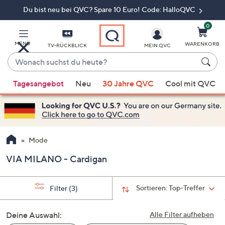
Du bist neu bei QVC? Spare 10 Euro! Code: HalloQVC
Zum
Hauptinhalt
springen
0
MENÜ
WARENKORB
TV-RÜCKBLICK
MEIN QVC
Wonach
suchst
Wenn
du
Tagesangebot
Neu
30 Jahre QVC
Cool mit QVC
Vorschläge
heute?
verfügbar
sind,
verwenden
Sie
Mode
die
VIA MILANO - Cardigan
Pfeiltasten
nach
oben
Sortieren:
Top-Treffer
Filter
(3)
und
nach
Deine Auswahl:
Alle Filter aufheben
unten