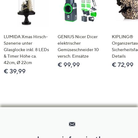
LUMIDA Xmas Hirsch-
GENIUS Nicer Dicer
KIPLING®
Szenerie unter
elektrischer
Organizertas
Glasglocke inkl. 8 LEDs
Gemüseschneider 10
Sicherheitsf
& Timer Höhe ca.
versch. Einsätze
Details
42cm, Ø 22cm
€ 99,99
€ 72,99
€ 39,99
Hilfeseiten,
Service
und