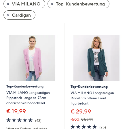
VIA MILANO
Top-Kundenbewertung
oder
wischen
Cardigan
Sie
auf
Touch-
Geräten
nach
links
bzw.
rechts,
um
diese
Top-Kundenbewertung
Top-Kundenbewertung
anzuzeigen.
VIA MILANO Longcardigan
VIA MILANO Longcardigan
Rippstrick Länge ca. 78cm
Rippstrick offene Front
oberschenkelbedeckend
figurbetont
€ 19,99
€ 29,99
4.8
42
-50%
€ 59,99
(42)
von
Bewertungen
4.7
25
(25)
Weitere Farben verfügbar