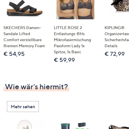
SKECHERS Damen-
LITTLE ROSE 2
KIPLING®
Sandale Lifted
Entlastungs-BHs
Organizertas
Comfort verstellbare
Mikrofasermischung
Sicherheitsf
Riemen Memory Foam
Passform Lady 1x
Details
Spitze, 1x Basic
€ 54,95
€ 72,99
€ 59,99
Wie wär's hiermit?
Mehr sehen