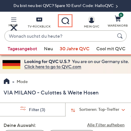
Du bist neu bei QVC? Spare 10 Euro! Code: HalloQVC
Zum
Hauptinhalt
springen
0
MENÜ
WARENKORB
TV-RÜCKBLICK
MEIN QVC
Wonach
suchst
Wenn
du
Tagesangebot
Neu
30 Jahre QVC
Cool mit QVC
Vorschläge
heute?
verfügbar
sind,
verwenden
Sie
Mode
die
VIA MILANO - Culottes & Weite Hosen
Pfeiltasten
nach
oben
Sortieren:
Top-Treffer
Filter
(3)
und
nach
Deine Auswahl:
Alle Filter aufheben
unten