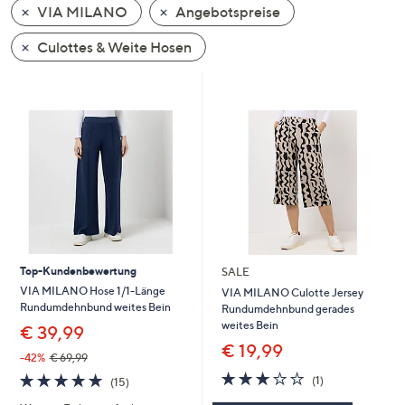
VIA MILANO
Angebotspreise
oder
wischen
Culottes & Weite Hosen
Sie
auf
Touch-
Geräten
nach
links
bzw.
rechts,
um
diese
Top-Kundenbewertung
SALE
anzuzeigen.
VIA MILANO Hose 1/1-Länge
VIA MILANO Culotte Jersey
Rundumdehnbund weites Bein
Rundumdehnbund gerades
weites Bein
€ 39,99
€ 19,99
-42%
€ 69,99
3.0
1
4.8
15
(1)
(15)
von
Bewertungen
von
Bewertungen