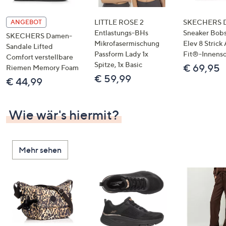
LITTLE ROSE 2
SKECHERS 
ANGEBOT
Entlastungs-BHs
Sneaker Bobs
SKECHERS Damen-
Mikrofasermischung
Elev 8 Strick
Sandale Lifted
Passform Lady 1x
Fit®-Innens
Comfort verstellbare
Spitze, 1x Basic
€ 69,95
Riemen Memory Foam
€ 59,99
€ 44,99
Wie wär's hiermit?
Mehr sehen