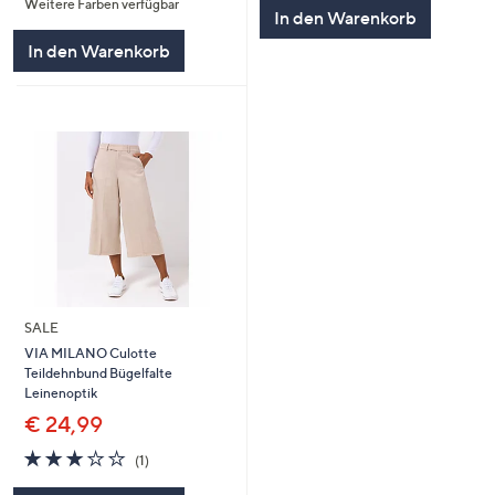
5
Weitere Farben verfügbar
5
In den Warenkorb
In den Warenkorb
SALE
VIA MILANO Culotte
Teildehnbund Bügelfalte
Leinenoptik
€ 24,99
3.0
1
(1)
von
Bewertungen
5