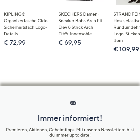
KIPLING®
SKECHERS Damen-
STRANDFEIN
Organizertasche Cido
Sneaker Bobs Arch Fit
Hose, elastis
Sicherheitsfach Logo-
Elev 8 Strick Arch
Rundumdeh
Details
Fit®-Innensohle
Logo-Sticker
Bein
€ 72,99
€ 69,95
€ 109,99
Hilfeseiten,
Service
und
Immer informiert!
Unternehmensinformationen
Premieren, Aktionen, Geheimtipps: Mit unseren Newslettern bist
du immer up to date!