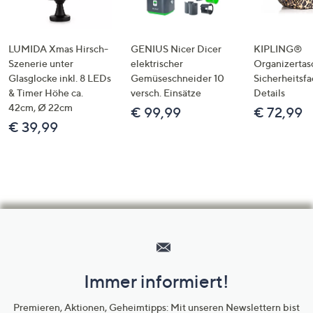
LUMIDA Xmas Hirsch-
GENIUS Nicer Dicer
KIPLING®
Szenerie unter
elektrischer
Organizertas
Glasglocke inkl. 8 LEDs
Gemüseschneider 10
Sicherheitsf
& Timer Höhe ca.
versch. Einsätze
Details
42cm, Ø 22cm
€ 99,99
€ 72,99
€ 39,99
Hilfeseiten,
Service
und
Immer informiert!
Unternehmensinformationen
Premieren, Aktionen, Geheimtipps: Mit unseren Newslettern bist