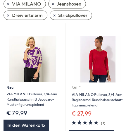
VIA MILANO
Jeanshosen
oder
wischen
Dreiviertelarm
Strickpullover
Sie
auf
Touch-
Geräten
nach
links
bzw.
rechts,
um
diese
Neu
SALE
anzuzeigen.
VIA MILANO Pullover, 3/4-Arm
VIA MILANO Pullover, 3/4-Arm
Rundhalsausschnitt Jacquard-
Raglanärmel Rundhalsausschnitt
Muster figurumspielend
figurumspielend
€ 79,99
€ 27,99
4.7
3
(3)
In den Warenkorb
von
Bewertungen