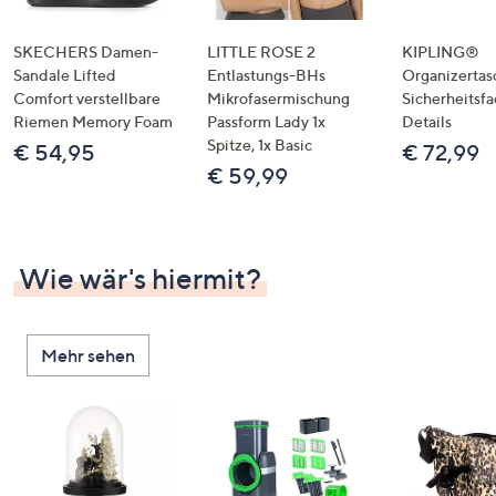
SKECHERS Damen-
LITTLE ROSE 2
KIPLING®
Sandale Lifted
Entlastungs-BHs
Organizertas
Comfort verstellbare
Mikrofasermischung
Sicherheitsf
Riemen Memory Foam
Passform Lady 1x
Details
Spitze, 1x Basic
€ 54,95
€ 72,99
€ 59,99
Wie wär's hiermit?
Mehr sehen