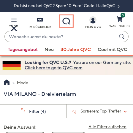
Du bist neu bei QVC? Spare 10 Euro! Code: HalloQVC
Zum
Hauptinhalt
springen
0
MENÜ
WARENKORB
TV-RÜCKBLICK
MEIN QVC
Wonach
suchst
Wenn
du
Tagesangebot
Neu
30 Jahre QVC
Cool mit QVC
Vorschläge
heute?
verfügbar
sind,
verwenden
Sie
Mode
die
VIA MILANO - Dreiviertelarm
Pfeiltasten
nach
oben
Sortieren:
Top-Treffer
Filter
(4)
und
nach
Deine Auswahl:
Alle Filter aufheben
unten