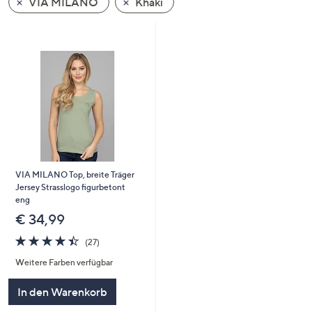
VIA MILANO
Khaki
oder
wischen
Sie
auf
Touch-
Geräten
nach
links
bzw.
rechts,
VIA MILANO Top, breite Träger
um
Jersey Strasslogo figurbetont
diese
eng
anzuzeigen.
€ 34,99
4.4
27
(27)
von
Bewertungen
Weitere Farben verfügbar
5
In den Warenkorb