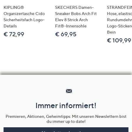
KIPLING®
SKECHERS Damen-
STRANDFEIN
Organizertasche Cido
Sneaker Bobs Arch Fit
Hose, elastis
Sicherheitsfach Logo-
Elev 8 Strick Arch
Rundumdeh
Details
Fit®-Innensohle
Logo-Sticker
Bein
€ 72,99
€ 69,95
€ 109,99
Hilfeseiten,
Service
und
Immer informiert!
Unternehmensinformationen
Premieren, Aktionen, Geheimtipps: Mit unseren Newslettern bist
du immer up to date!