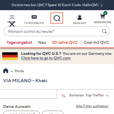
Du bist neu bei QVC? Spare 10 Euro! Code: HalloQVC
Zum
Hauptinhalt
springen
0
MENÜ
WARENKORB
TV-RÜCKBLICK
MEIN QVC
Wonach
suchst
Wenn
du
Tagesangebot
Neu
30 Jahre QVC
Cool mit QVC
Vorschläge
heute?
verfügbar
sind,
verwenden
Sie
Mode
die
VIA MILANO - Khaki
Pfeiltasten
nach
oben
Sortieren:
Top-Treffer
und
Deine Auswahl:
nach
Alle Filter aufheben
unten