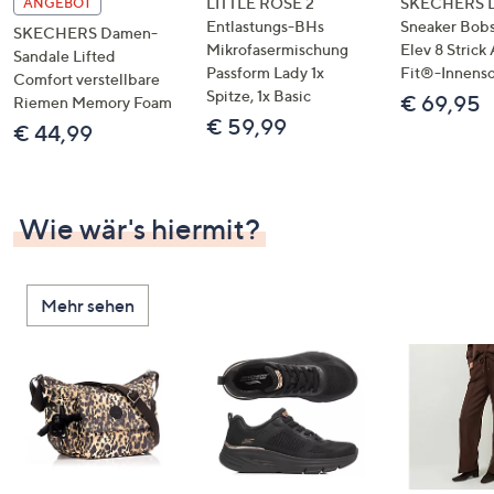
LITTLE ROSE 2
SKECHERS 
ANGEBOT
Entlastungs-BHs
Sneaker Bobs
SKECHERS Damen-
Mikrofasermischung
Elev 8 Strick
Sandale Lifted
Passform Lady 1x
Fit®-Innens
Comfort verstellbare
Spitze, 1x Basic
€ 69,95
Riemen Memory Foam
€ 59,99
€ 44,99
Wie wär's hiermit?
Mehr sehen