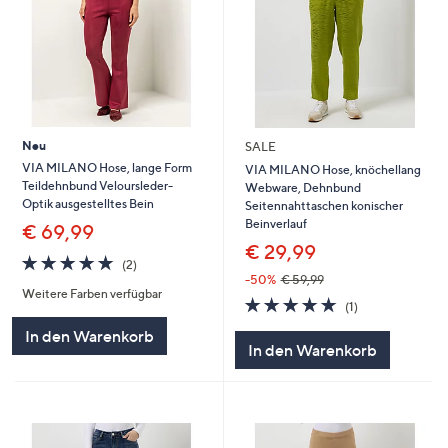
Neu
SALE
VIA MILANO Hose, lange Form
VIA MILANO Hose, knöchellang
Teildehnbund Veloursleder-
Webware, Dehnbund
Optik ausgestelltes Bein
Seitennahttaschen konischer
Beinverlauf
€ 69,99
€ 29,99
5.0
2
(2)
von
Bewertungen
-50%
€ 59,99
Weitere Farben verfügbar
5
5.0
1
(1)
von
Bewertungen
In den Warenkorb
5
In den Warenkorb