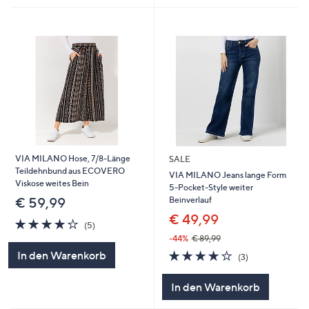
VIA MILANO Hose, 7/8-Länge
SALE
Teildehnbund aus ECOVERO
VIA MILANO Jeans lange Form
Viskose weites Bein
5-Pocket-Style weiter
Beinverlauf
€ 59,99
€ 49,99
4.0
5
(5)
von
Bewertungen
-44%
€ 89,99
5
3.7
3
In den Warenkorb
(3)
von
Bewertungen
5
In den Warenkorb