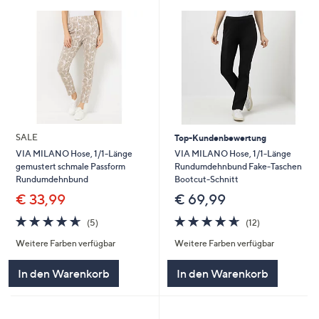
SALE
Top-Kundenbewertung
VIA MILANO Hose, 1/1-Länge
VIA MILANO Hose, 1/1-Länge
Rundumdehnbund Fake-Taschen
gemustert schmale Passform
Bootcut-Schnitt
Rundumdehnbund
€ 69,99
€ 33,99
4.6
12
4.6
5
(12)
(5)
von
Bewertungen
von
Bewertungen
Weitere Farben verfügbar
Weitere Farben verfügbar
5
5
In den Warenkorb
In den Warenkorb