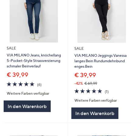
SALE
SALE
VIA MILANO Jeans, knöchellang
VIA MILANO Jeggings Vanessa
5-Pocket-Style Strassverzierung
langes Bein Rundumdehnbund
schmaler Beinverlauf
enges Bein
€ 39,99
€ 39,99
5.0
6
-42%
€ 69,99
(6)
von
Bewertungen
5.0
1
(1)
Weitere Farben verfügbar
5
von
Bewertungen
Weitere Farben verfügbar
5
In den Warenkorb
In den Warenkorb