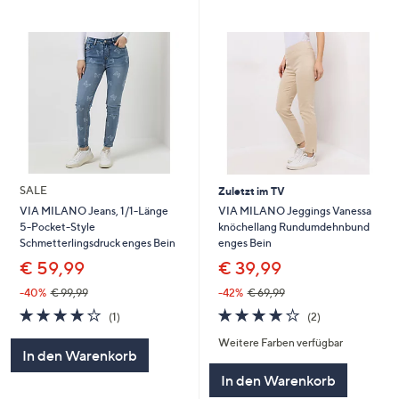
SALE
Zuletzt im TV
VIA MILANO Jeggings Vanessa
VIA MILANO Jeans, 1/1-Länge
knöchellang Rundumdehnbund
5-Pocket-Style
enges Bein
Schmetterlingsdruck enges Bein
€ 39,99
€ 59,99
-42%
€ 69,99
-40%
€ 99,99
4.0
2
4.0
1
(2)
(1)
von
Bewertungen
von
Bewertungen
Weitere Farben verfügbar
5
5
In den Warenkorb
In den Warenkorb