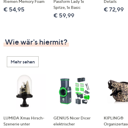
Riemen Memory Foam
Passform Lady 1x
Details
Spitze, 1x Basic
€ 54,95
€ 72,99
€ 59,99
Wie wär's hiermit?
Mehr sehen
LUMIDA Xmas Hirsch-
GENIUS Nicer Dicer
KIPLING®
Szenerie unter
elektrischer
Organizertas