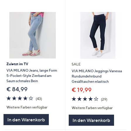
Zuletzt im TV
SALE
VIA MILANO Jeans, lange Form
VIA MILANO Jeggings Vanessa
5-Pocket-Style Zierband am
Rundumdehnbund
Saum schmales Bein
Gesäßtaschen elastisch
€ 84,99
€ 19,99
4.2
43
4.1
29
(43)
(29)
von
Bewertungen
von
Bewertungen
Weitere Farben verfügbar
5
Weitere Farben verfügbar
5
In den Warenkorb
In den Warenkorb