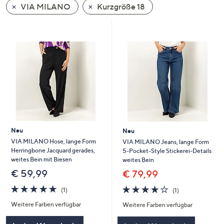
VIA MILANO
Kurzgröße 18
oder
wischen
Sie
auf
Touch-
Geräten
nach
links
bzw.
rechts,
um
Neu
Neu
diese
VIA MILANO Hose, lange Form
VIA MILANO Jeans, lange Form
Herringbone Jacquard gerades,
5-Pocket-Style Stickerei-Details
anzuzeigen.
weites Bein mit Biesen
weites Bein
€ 59,99
€ 79,99
5.0
1
4.0
1
(1)
(1)
von
Bewertungen
von
Bewertungen
Weitere Farben verfügbar
Weitere Farben verfügbar
5
5