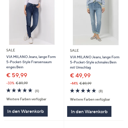
SALE
SALE
VIA MILANO Jeans, lange Form
VIA MILANO Jeans, lange Form
5-Pocket-Style Fransensaum
5-Pocket-Style schmales Bein
enges Bein
mit Umschlag
€ 59,99
€ 49,99
-33%
€ 89,99
-44%
€ 89,99
4.8
6
4.6
8
(6)
(8)
von
Bewertungen
von
Bewertungen
Weitere Farben verfügbar
Weitere Farben verfügbar
5
5
In den Warenkorb
In den Warenkorb