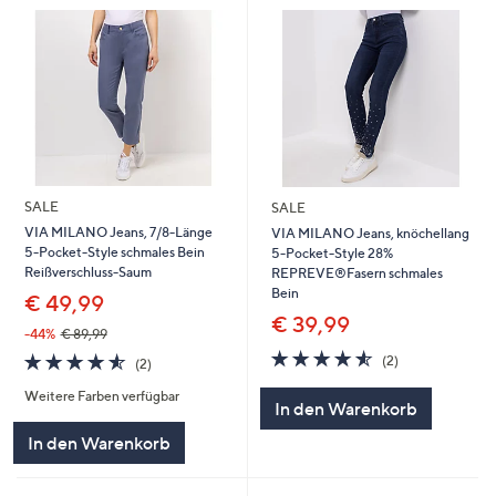
SALE
SALE
VIA MILANO Jeans, 7/8-Länge
VIA MILANO Jeans, knöchellang
5-Pocket-Style schmales Bein
5-Pocket-Style 28%
Reißverschluss-Saum
REPREVE®Fasern schmales
Bein
€ 49,99
€ 39,99
-44%
€ 89,99
4.5
2
4.5
2
(2)
(2)
von
Bewertungen
von
Bewertungen
5
Weitere Farben verfügbar
5
In den Warenkorb
In den Warenkorb