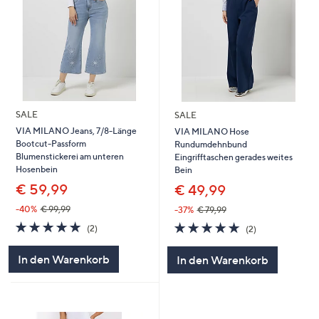
SALE
SALE
VIA MILANO Jeans, 7/8-Länge
VIA MILANO Hose
Bootcut-Passform
Rundumdehnbund
Blumenstickerei am unteren
Eingrifftaschen gerades weites
Hosenbein
Bein
€ 59,99
€ 49,99
-40%
€ 99,99
-37%
€ 79,99
5.0
2
5.0
2
(2)
(2)
von
Bewertungen
von
Bewertungen
5
5
In den Warenkorb
In den Warenkorb