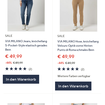
SALE
SALE
VIA MILANO Jeans, knöchellang
VIA MILANO Hose, knöchellang
5-Pocket-Style elastisch gerades
Velours-Optik vorne Hinten
Bein
Punto di Roma schmales Bein
€ 49,99
€ 49,99
-44%
€ 89,99
-44%
€ 89,99
5.0
2
5.0
2
(2)
(2)
von
Bewertungen
von
Bewertungen
Weitere Farben verfügbar
5
5
In den Warenkorb
In den Warenkorb