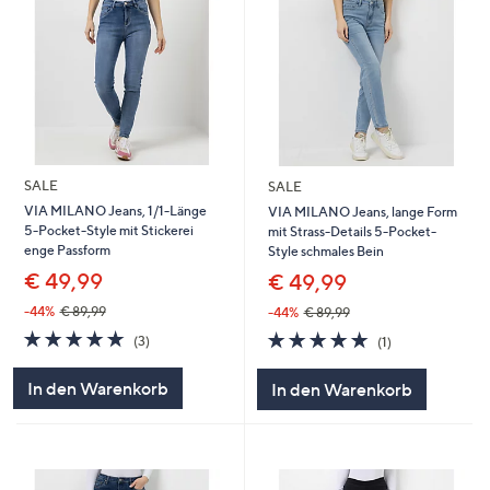
SALE
SALE
VIA MILANO Jeans, 1/1-Länge
VIA MILANO Jeans, lange Form
5-Pocket-Style mit Stickerei
mit Strass-Details 5-Pocket-
enge Passform
Style schmales Bein
€ 49,99
€ 49,99
-44%
€ 89,99
-44%
€ 89,99
5.0
3
5.0
1
(3)
(1)
von
Bewertungen
von
Bewertungen
5
5
In den Warenkorb
In den Warenkorb