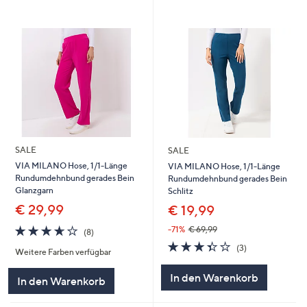
SALE
SALE
VIA MILANO Hose, 1/1-Länge
VIA MILANO Hose, 1/1-Länge
Rundumdehnbund gerades Bein
Rundumdehnbund gerades Bein
Glanzgarn
Schlitz
€ 29,99
€ 19,99
3.6
8
-71%
€ 69,99
(8)
von
Bewertungen
3.3
3
(3)
Weitere Farben verfügbar
5
von
Bewertungen
5
In den Warenkorb
In den Warenkorb