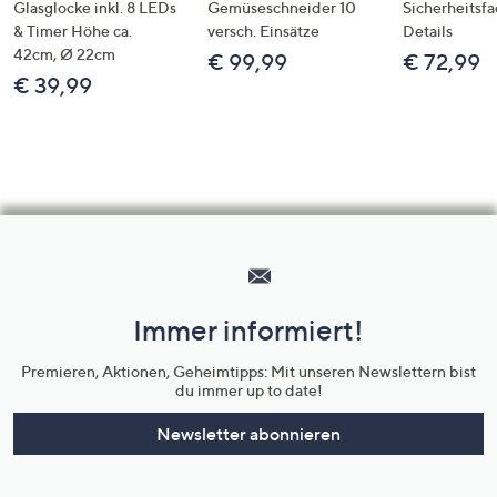
Glasglocke inkl. 8 LEDs
Gemüseschneider 10
Sicherheitsf
& Timer Höhe ca.
versch. Einsätze
Details
42cm, Ø 22cm
€ 99,99
€ 72,99
€ 39,99
Hilfeseiten,
Service
und
Immer informiert!
Unternehmensinformationen
Premieren, Aktionen, Geheimtipps: Mit unseren Newslettern bist
du immer up to date!
Newsletter abonnieren