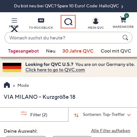
Du bist neu bei QVC? Spare 10 Euro! Code: HalloQVC
Zum
Hauptinhalt
springen
0
MENÜ
WARENKORB
TV-RÜCKBLICK
MEIN QVC
Wonach
suchst
Wenn
du
Tagesangebot
Neu
30 Jahre QVC
Cool mit QVC
Vorschläge
heute?
verfügbar
sind,
verwenden
Sie
Mode
die
VIA MILANO - Kurzgröße 18
Pfeiltasten
nach
oben
Sortieren:
Top-Treffer
Filter
(2)
und
nach
Deine Auswahl:
Alle Filter aufheben
unten