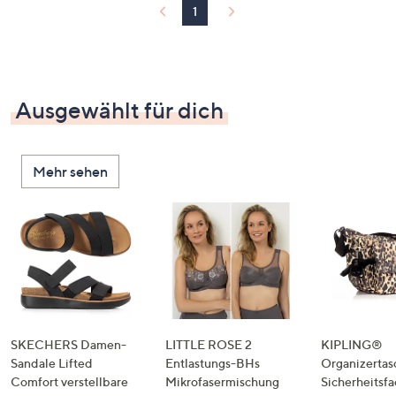
1
Ausgewählt für dich
Mehr sehen
SKECHERS Damen-
LITTLE ROSE 2
KIPLING®
Sandale Lifted
Entlastungs-BHs
Organizertas
Comfort verstellbare
Mikrofasermischung
Sicherheitsf