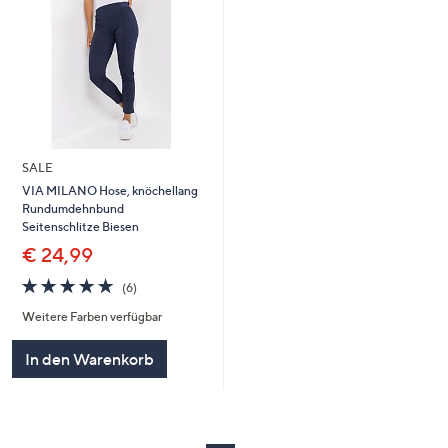
SALE
VIA MILANO Hose, knöchellang
Rundumdehnbund
Seitenschlitze Biesen
€ 24,99
4.8
6
(6)
von
Bewertungen
Weitere Farben verfügbar
5
In den Warenkorb