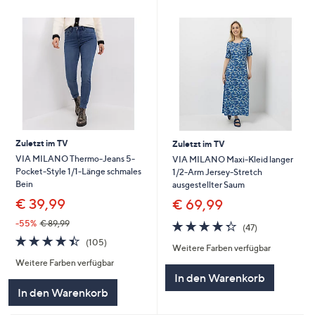
Zuletzt im TV
Zuletzt im TV
VIA MILANO Thermo-Jeans 5-
VIA MILANO Maxi-Kleid langer
Pocket-Style 1/1-Länge schmales
1/2-Arm Jersey-Stretch
Bein
ausgestellter Saum
€ 39,99
€ 69,99
4.3
47
-55%
€ 89,99
(47)
von
Bewertungen
4.4
105
(105)
Weitere Farben verfügbar
5
von
Bewertungen
Weitere Farben verfügbar
5
In den Warenkorb
In den Warenkorb