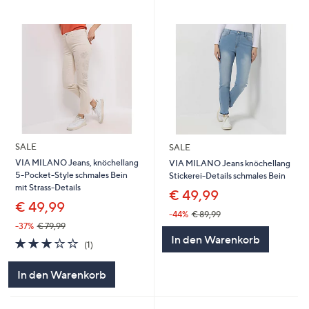
SALE
SALE
VIA MILANO Jeans, knöchellang
VIA MILANO Jeans knöchellang
5-Pocket-Style schmales Bein
Stickerei-Details schmales Bein
mit Strass-Details
€ 49,99
€ 49,99
-44%
€ 89,99
-37%
€ 79,99
In den Warenkorb
3.0
1
(1)
von
Bewertungen
5
In den Warenkorb