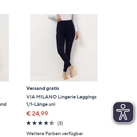
Versand gratis
,
VIA MILANO Lingerie Leggings
und
1/1-Länge uni
€ 24,99
4.3
3
(3)
von
Bewertungen
Weitere Farben verfügbar