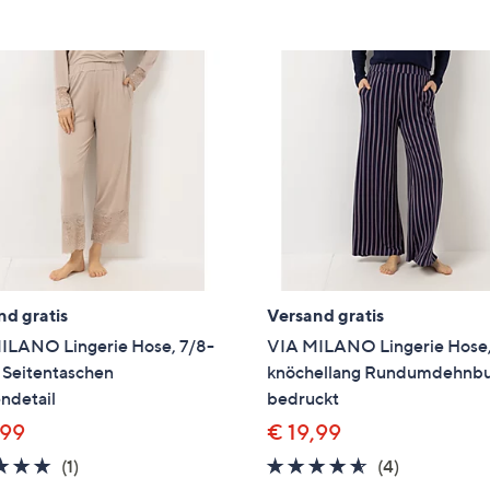
e
f
ouch-
eräten
ach
nks
zw.
chts,
m
ese
zuzeigen.
nd gratis
Versand gratis
ILANO Lingerie Hose, 7/8-
VIA MILANO Lingerie Hose
 Seitentaschen
knöchellang Rundumdehnb
ndetail
bedruckt
,99
€ 19,99
5.0
1
4.5
4
(1)
(4)