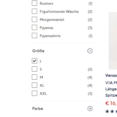
Si
Bustiers
(1)
au
Figurformende Wäsche
(2)
T
Morgenmäntel
(2)
G
n
Pyjamas
(3)
li
Pyjamashirts
(1)
b
re
Größe
u
di
L
an
S
(2)
Versa
M
(4)
VIA M
XL
(4)
Länge
XXL
(3)
Spitze
€ 16
Farbe