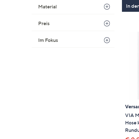
In de
Material
Preis
Im Fokus
Versa
VIA M
Hose 
Rund