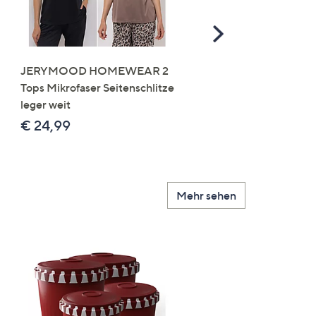
Scroll
Right
JERYMOOD HOMEWEAR 2
LITTLE ROSE 5 Maxislip
Tops Mikrofaser Seitenschlitze
Mikrofaser 3x Stickereide
leger weit
2x uni
€ 24,99
€ 49,99
Mehr sehen