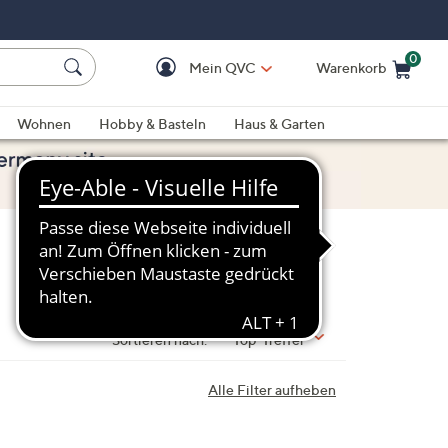
0
Mein QVC
Warenkorb
Einkaufswagen ist le
Wohnen
Hobby & Basteln
Haus & Garten
Sortieren nach:
Top-Treffer
Alle Filter aufheben