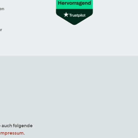
en
ur
e auch folgende
Impressum
.