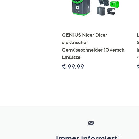
GENIUS Nicer Dicer
elektrischer
Gemüseschneider 10 versch.
Einsätze
€ 99,99
Hilfeseiten,
Service
und
Immer informiert!