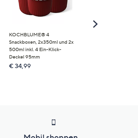
Scroll
Right
KOCHBLUME® 4
you:ly Pure Protein Limo
Snackboxen, 2x350ml und 2x
Lysin 575g für 25 Portio
500ml inkl. 4 Ein-Klick-
€ 49,99
Deckel 95mm
€ 86,94 /1 kg
€ 34,99
Mobil shoppen