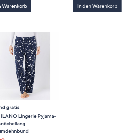
von
Bewertungen
von
Bewertung
n Warenkorb
In den Warenkorb
5
5
nd gratis
ILANO Lingerie Pyjama-
knöchellang
umdehnbund