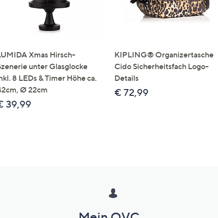
LUMIDA Xmas Hirsch-
KIPLING® Organizertasche
Szenerie unter Glasglocke
Cido Sicherheitsfach Logo-
inkl. 8 LEDs & Timer Höhe ca.
Details
42cm, Ø 22cm
€ 72,99
€ 39,99
Mein QVC