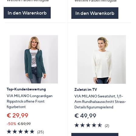
Weitere Farben verfügbar
5
5
In den Warenkorb
In den Warenkorb
Top-Kundenbewertung
Zuletzt im TV
VIA MILANO Longcardigan
VIA MILANO Sweatshirt, 1/1-
Rippstrick offene Front
Arm Rundhalsausschnitt Strass-
figurbetont
Details figurumspielend
€ 29,99
€ 49,99
4.5
2
-50%
€ 59,99
(2)
von
Bewertungen
4.7
25
(25)
5
von
Bewertungen