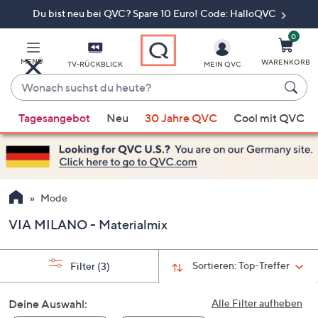
Du bist neu bei QVC? Spare 10 Euro! Code: HalloQVC
Zum
Hauptinhalt
springen
0
MENÜ
WARENKORB
TV-RÜCKBLICK
MEIN QVC
Wonach
suchst
Wenn
du
Tagesangebot
Neu
30 Jahre QVC
Cool mit QVC
Vorschläge
heute?
verfügbar
sind,
verwenden
Sie
Mode
die
VIA MILANO - Materialmix
Pfeiltasten
nach
oben
Sortieren:
Top-Treffer
Filter
(3)
und
nach
Deine Auswahl:
Alle Filter aufheben
unten