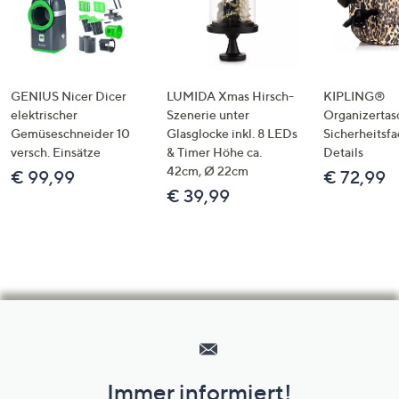
GENIUS Nicer Dicer
LUMIDA Xmas Hirsch-
KIPLING®
elektrischer
Szenerie unter
Organizertas
Gemüseschneider 10
Glasglocke inkl. 8 LEDs
Sicherheitsf
versch. Einsätze
& Timer Höhe ca.
Details
42cm, Ø 22cm
€ 99,99
€ 72,99
€ 39,99
Hilfeseiten,
Service
und
Immer informiert!
Unternehmensinformationen