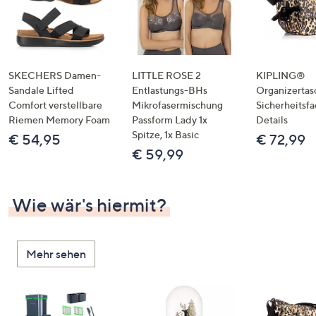
SKECHERS Damen-
LITTLE ROSE 2
KIPLING®
Sandale Lifted
Entlastungs-BHs
Organizertas
Comfort verstellbare
Mikrofasermischung
Sicherheitsf
Riemen Memory Foam
Passform Lady 1x
Details
Spitze, 1x Basic
€ 54,95
€ 72,99
€ 59,99
Wie wär's hiermit?
Mehr sehen