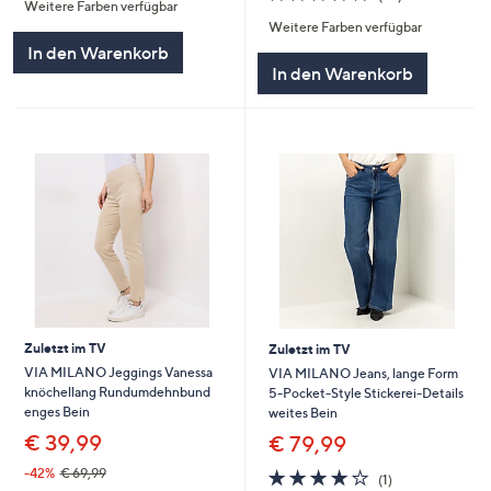
Weitere Farben verfügbar
5
von
Bewertungen
Weitere Farben verfügbar
5
In den Warenkorb
In den Warenkorb
Zuletzt im TV
Zuletzt im TV
VIA MILANO Jeggings Vanessa
VIA MILANO Jeans, lange Form
knöchellang Rundumdehnbund
5-Pocket-Style Stickerei-Details
enges Bein
weites Bein
€ 39,99
€ 79,99
4.0
1
-42%
€ 69,99
(1)