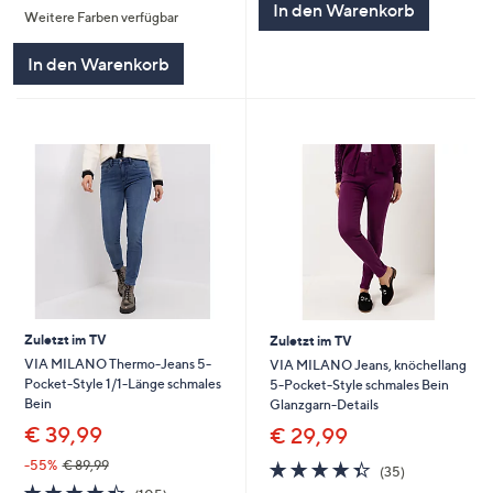
In den Warenkorb
Weitere Farben verfügbar
5
In den Warenkorb
Zuletzt im TV
Zuletzt im TV
VIA MILANO Thermo-Jeans 5-
VIA MILANO Jeans, knöchellang
Pocket-Style 1/1-Länge schmales
5-Pocket-Style schmales Bein
Bein
Glanzgarn-Details
€ 39,99
€ 29,99
4.3
35
-55%
€ 89,99
(35)
von
Bewertungen
4.4
105