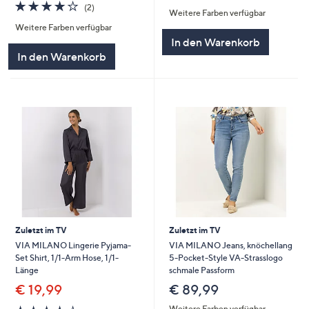
von
Bewertungen
4.0
2
(2)
Weitere Farben verfügbar
5
von
Bewertungen
Weitere Farben verfügbar
5
In den Warenkorb
In den Warenkorb
Zuletzt im TV
Zuletzt im TV
VIA MILANO Lingerie Pyjama-
VIA MILANO Jeans, knöchellang
Set Shirt, 1/1-Arm Hose, 1/1-
5-Pocket-Style VA-Strasslogo
Länge
schmale Passform
€ 19,99
€ 89,99
3.6
8
Weitere Farben verfügbar