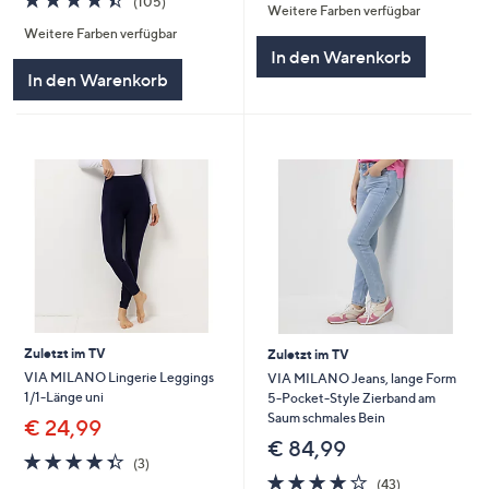
(105)
Weitere Farben verfügbar
5
von
Bewertungen
Weitere Farben verfügbar
5
In den Warenkorb
In den Warenkorb
Zuletzt im TV
Zuletzt im TV
VIA MILANO Lingerie Leggings
VIA MILANO Jeans, lange Form
1/1-Länge uni
5-Pocket-Style Zierband am
Saum schmales Bein
€ 24,99
€ 84,99
4.3
3
(3)
von
Bewertungen
4.2
43
(43)