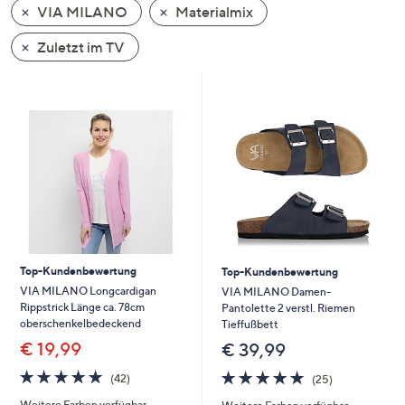
VIA MILANO
Materialmix
oder
wischen
Zuletzt im TV
Sie
auf
Touch-
Geräten
nach
links
bzw.
rechts,
um
diese
Top-Kundenbewertung
Top-Kundenbewertung
anzuzeigen.
VIA MILANO Longcardigan
VIA MILANO Damen-
Rippstrick Länge ca. 78cm
Pantolette 2 verstl. Riemen
oberschenkelbedeckend
Tieffußbett
€ 19,99
€ 39,99
4.8
42
4.7
25
(42)
(25)
von
Bewertungen
von
Bewertungen
Weitere Farben verfügbar