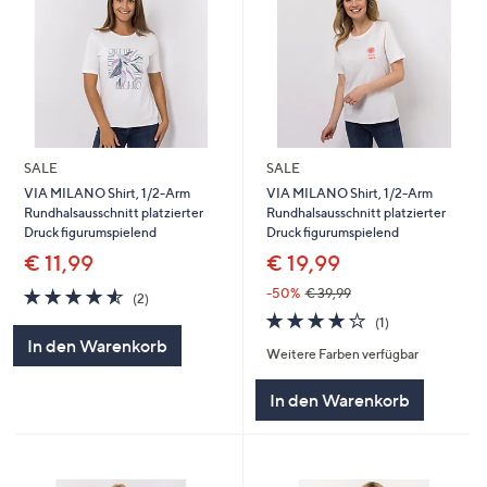
SALE
SALE
VIA MILANO Shirt, 1/2-Arm
VIA MILANO Shirt, 1/2-Arm
Rundhalsausschnitt platzierter
Rundhalsausschnitt platzierter
Druck figurumspielend
Druck figurumspielend
€ 11,99
€ 19,99
4.5
2
-50%
€ 39,99
(2)
von
Bewertungen
4.0
1
(1)
5
von
Bewertungen
In den Warenkorb
Weitere Farben verfügbar
5
In den Warenkorb