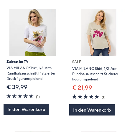
Zuletzt im TV
SALE
VIA MILANO Shirt, 1/2-Arm
VIA MILANO Shirt, 1/2-Arm
Rundhalsausschnitt Platzierter
Rundhalsausschnitt Stickerei
Druck figurumspielend
figurumspielend
€ 39,99
€ 21,99
5.0
1
5.0
1
(1)
(1)
von
Bewertungen
von
Bewertungen
5
5
In den Warenkorb
In den Warenkorb