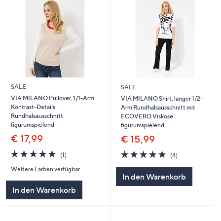
SALE
SALE
VIA MILANO Pullover, 1/1-Arm
VIA MILANO Shirt, langer 1/2-
Kontrast-Details
Arm Rundhalsausschnitt mit
Rundhalsausschnitt
ECOVERO Viskose
figurumspielend
figurumspielend
€ 17,99
€ 15,99
5.0
1
5.0
4
(1)
(4)
von
Bewertungen
von
Bewertungen
Weitere Farben verfügbar
5
5
In den Warenkorb
In den Warenkorb