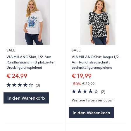
SALE
SALE
VIA MILANO Shirt, 1/2-Arm
VIA MILANO Shirt, langer 1/2-
Rundhalsausschnitt platzierter
Arm Rundhalsausschnitt
Druck figurumspielend
bedruckt figurumspielend
€ 24,99
€ 19,99
4.0
3
-50%
€ 39,99
(3)
von
Bewertungen
4.0
2
(2)
5
von
Bewertungen
In den Warenkorb
Weitere Farben verfügbar
5
In den Warenkorb