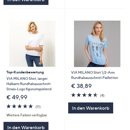
Top-Kundenbewertung
VIA MILANO Shirt 1/2-Arm
Rundhalsausschnitt Pailletten
VIA MILANO Shirt, langer
Halbarm Rundhalsausschnitt
€ 38,89
Strass-Logo figurumspielend
4.5
4
(4)
€ 49,99
von
Bewertungen
5
4.6
11
(11)
In den Warenkorb
von
Bewertungen
Weitere Farben verfügbar
5
In den Warenkorb