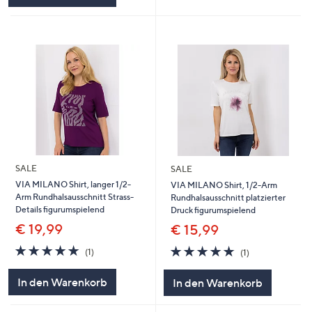
SALE
SALE
VIA MILANO Shirt, langer 1/2-
VIA MILANO Shirt, 1/2-Arm
Arm Rundhalsausschnitt Strass-
Rundhalsausschnitt platzierter
Details figurumspielend
Druck figurumspielend
€ 19,99
€ 15,99
5.0
1
5.0
1
(1)
(1)
von
Bewertungen
von
Bewertungen
5
5
In den Warenkorb
In den Warenkorb