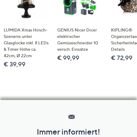
LUMIDA Xmas Hirsch-
GENIUS Nicer Dicer
KIPLING®
Szenerie unter
elektrischer
Organizertas
Glasglocke inkl. 8 LEDs
Gemüseschneider 10
Sicherheitsf
& Timer Höhe ca.
versch. Einsätze
Details
42cm, Ø 22cm
€ 99,99
€ 72,99
€ 39,99
Hilfeseiten,
Service
und
Immer informiert!
Unternehmensinformationen