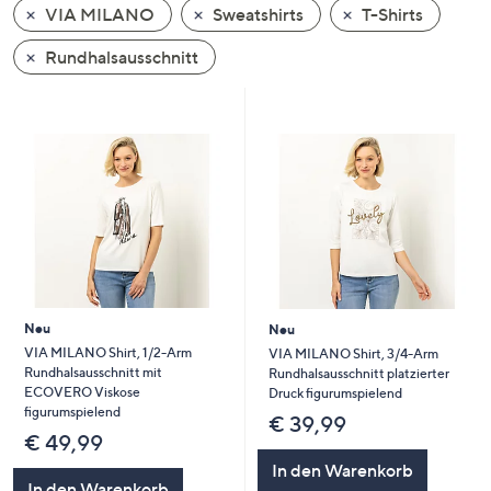
VIA MILANO
Sweatshirts
T-Shirts
oder
wischen
Rundhalsausschnitt
Sie
auf
Touch-
Geräten
nach
links
bzw.
rechts,
um
diese
Neu
Neu
anzuzeigen.
VIA MILANO Shirt, 1/2-Arm
VIA MILANO Shirt, 3/4-Arm
Rundhalsausschnitt mit
Rundhalsausschnitt platzierter
ECOVERO Viskose
Druck figurumspielend
figurumspielend
€ 39,99
€ 49,99
In den Warenkorb
In den Warenkorb