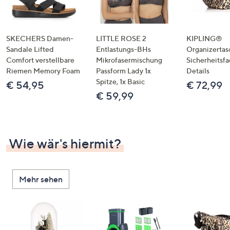
SKECHERS Damen-
LITTLE ROSE 2
KIPLING®
Sandale Lifted
Entlastungs-BHs
Organizertas
Comfort verstellbare
Mikrofasermischung
Sicherheitsf
Riemen Memory Foam
Passform Lady 1x
Details
Spitze, 1x Basic
€ 54,95
€ 72,99
€ 59,99
Wie wär's hiermit?
Mehr sehen