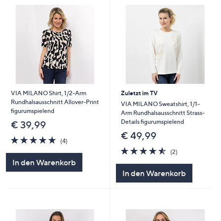
VIA MILANO Shirt, 1/2-Arm
Zuletzt im TV
Rundhalsausschnitt Allover-Print
VIA MILANO Sweatshirt, 1/1-
figurumspielend
Arm Rundhalsausschnitt Strass-
Details figurumspielend
€ 39,99
€ 49,99
4.8
4
(4)
von
Bewertungen
4.5
2
(2)
5
von
Bewertungen
In den Warenkorb
5
In den Warenkorb