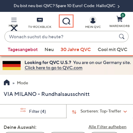
Du bist neu bei QVC? Spare 10 Euro! Code: HalloQVC
Zum
Hauptinhalt
springen
0
MENÜ
WARENKORB
TV-RÜCKBLICK
MEIN QVC
Wonach
suchst
Wenn
du
Tagesangebot
Neu
30 Jahre QVC
Cool mit QVC
Vorschläge
heute?
verfügbar
sind,
verwenden
Sie
Mode
die
VIA MILANO - Rundhalsausschnitt
Pfeiltasten
nach
oben
Sortieren:
Top-Treffer
Filter
(4)
und
nach
Deine Auswahl:
Alle Filter aufheben
unten