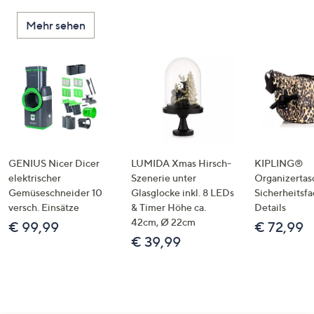
Mehr sehen
GENIUS Nicer Dicer
LUMIDA Xmas Hirsch-
KIPLING®
elektrischer
Szenerie unter
Organizertas
Gemüseschneider 10
Glasglocke inkl. 8 LEDs
Sicherheitsf
versch. Einsätze
& Timer Höhe ca.
Details
42cm, Ø 22cm
€ 99,99
€ 72,99
€ 39,99