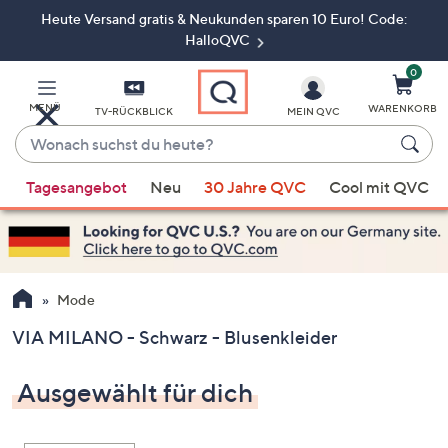
Heute Versand gratis & Neukunden sparen 10 Euro! Code:
Zum
Hauptinhalt
HalloQVC
springen
0
MENÜ
WARENKORB
TV-RÜCKBLICK
MEIN QVC
Wonach
suchst
Wenn
du
Tagesangebot
Neu
30 Jahre QVC
Cool mit QVC
Vorschläge
heute?
verfügbar
sind,
verwenden
Sie
Mode
die
VIA MILANO - Schwarz - Blusenkleider
Pfeiltasten
nach
Ausgewählt für dich
oben
und
nach