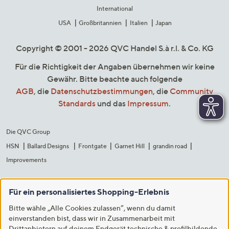
International
USA
Großbritannien
Italien
Japan
Copyright © 2001 - 2026 QVC Handel S.à r.l. & Co. KG
Für die Richtigkeit der Angaben übernehmen wir keine
Gewähr. Bitte beachte auch folgende
AGB
, die
Datenschutzbestimmungen
, die
Community
Standards
und das
Impressum
.
Die QVC Group
HSN
Ballard Designs
Frontgate
Garnet Hill
grandin road
Improvements
Für ein personalisiertes Shopping-Erlebnis
Bitte wähle „Alle Cookies zulassen“, wenn du damit
einverstanden bist, dass wir in Zusammenarbeit mit
Drittanbietern auf deinem Endgerät technische & profilbildende