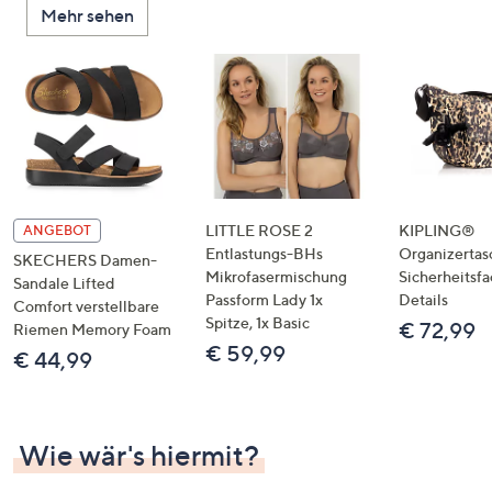
Mehr sehen
unten
oder
wischen
Sie
auf
Touch-
Geräten
nach
links
LITTLE ROSE 2
KIPLING®
ANGEBOT
bzw.
Entlastungs-BHs
Organizertas
SKECHERS Damen-
Mikrofasermischung
Sicherheitsf
rechts,
Sandale Lifted
Passform Lady 1x
Details
um
Comfort verstellbare
Spitze, 1x Basic
€ 72,99
Riemen Memory Foam
diese
€ 59,99
€ 44,99
anzuzeigen.
Wie wär's hiermit?