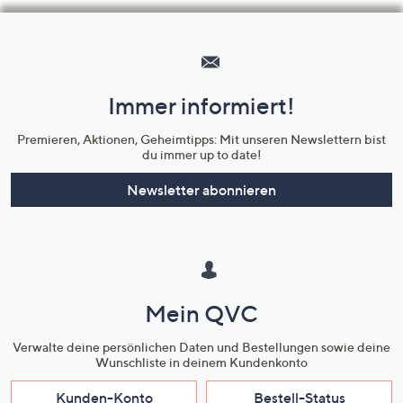
Hilfeseiten,
Service
und
Immer informiert!
Unternehmensinformationen
Premieren, Aktionen, Geheimtipps: Mit unseren Newslettern bist
du immer up to date!
Newsletter abonnieren
Mein QVC
Verwalte deine persönlichen Daten und Bestellungen sowie deine
Wunschliste in deinem Kundenkonto
Kunden-Konto
Bestell-Status