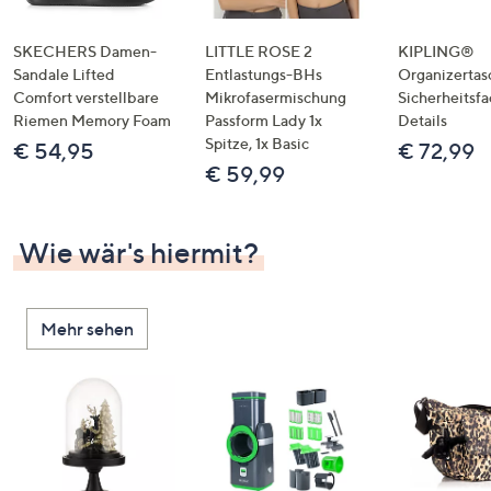
SKECHERS Damen-
LITTLE ROSE 2
KIPLING®
Sandale Lifted
Entlastungs-BHs
Organizertas
Comfort verstellbare
Mikrofasermischung
Sicherheitsf
Riemen Memory Foam
Passform Lady 1x
Details
Spitze, 1x Basic
€ 54,95
€ 72,99
€ 59,99
Wie wär's hiermit?
Mehr sehen