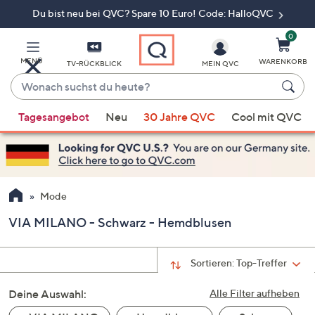
Du bist neu bei QVC? Spare 10 Euro! Code: HalloQVC
Zum
Hauptinhalt
springen
0
MENÜ
WARENKORB
TV-RÜCKBLICK
MEIN QVC
Wonach
suchst
Wenn
du
Tagesangebot
Neu
30 Jahre QVC
Cool mit QVC
Vorschläge
heute?
verfügbar
sind,
verwenden
Sie
Mode
die
VIA MILANO - Schwarz - Hemdblusen
Pfeiltasten
nach
oben
Sortieren:
Top-Treffer
und
Deine Auswahl:
nach
Alle Filter aufheben
unten