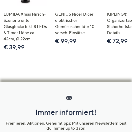
LUMIDA Xmas Hirsch-
GENIUS Nicer Dicer
KIPLING®
Szenerie unter
elektrischer
Organizertas
Glasglocke inkl. 8 LEDs
Gemüseschneider 10
Sicherheitsf
& Timer Höhe ca.
versch. Einsätze
Details
42cm, Ø 22cm
€ 99,99
€ 72,99
€ 39,99
Hilfeseiten,
Service
und
Immer informiert!
Unternehmensinformationen
Premieren, Aktionen, Geheimtipps: Mit unseren Newslettern bist
du immer up to date!