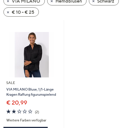
VIA MILANO
Hemdblusen
Schwarz
oder
wischen
€ 10 - € 25
Sie
auf
Touch-
Geräten
nach
links
bzw.
rechts,
um
diese
SALE
anzuzeigen.
VIA MILANO Bluse, 1/1-Länge
Kragen Raffung figurumspielend
€ 20,99
2.0
2
(2)
von
Bewertungen
Weitere Farben verfügbar
5