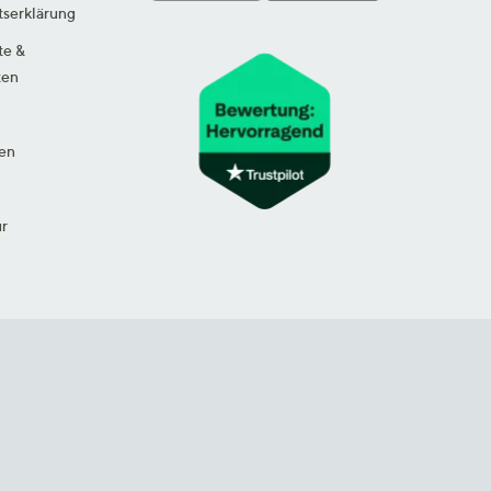
tserklärung
te &
ten
en
ur