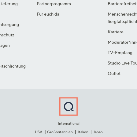
Lieferung
Partnerprogramm
Barrierefreihei
Für euch da
Menschenrech
Sorgfaltspflich
ntsorgung
Karriere
enschutz
Moderator*inn
ragen
TV-Empfang
Studio Live To
itschlichtung
Outlet
International
USA
Großbritannien
Italien
Japan