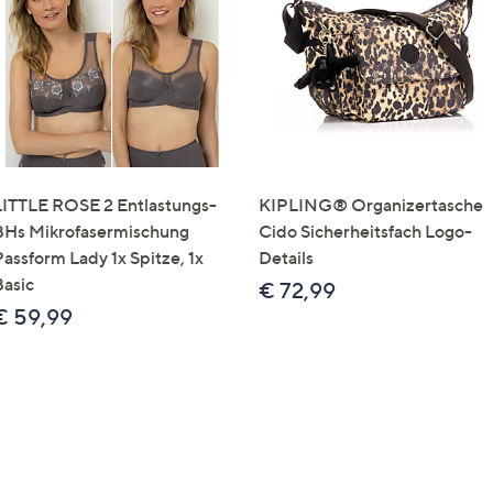
e
f
ouch-
eräten
ach
nks
zw.
chts,
LITTLE ROSE 2 Entlastungs-
KIPLING® Organizertasche
m
BHs Mikrofasermischung
Cido Sicherheitsfach Logo-
ese
Passform Lady 1x Spitze, 1x
Details
zuzeigen.
Basic
€ 72,99
€ 59,99