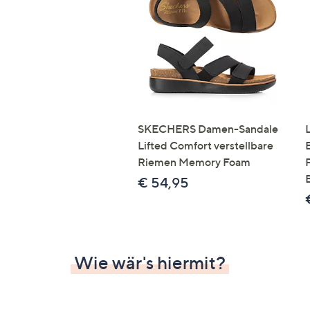
Si
au
T
G
n
li
b
re
SKECHERS Damen-Sandale
u
Lifted Comfort verstellbare
di
Riemen Memory Foam
an
€ 54,95
Wie wär's hiermit?