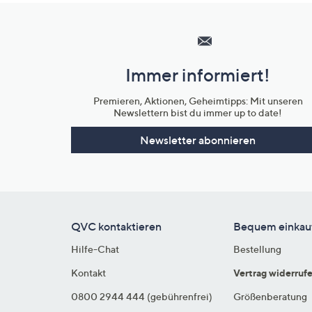
Hilfeseiten,
Service
und
Immer informiert!
Unternehmensinformationen
Premieren, Aktionen, Geheimtipps: Mit unseren
Newslettern bist du immer up to date!
Newsletter abonnieren
QVC kontaktieren
Bequem einkau
Hilfe-Chat
Bestellung
Kontakt
Vertrag widerruf
0800 2944 444 (gebührenfrei)
Größenberatung