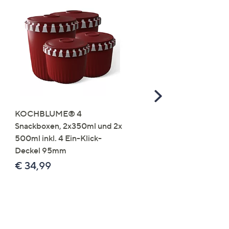
Scroll
Right
KOCHBLUME® 4
you:ly Pure Protein Limo
Snackboxen, 2x350ml und 2x
Lysin 575g für 25 Portio
500ml inkl. 4 Ein-Klick-
€ 49,99
Deckel 95mm
€ 86,94 /1 kg
€ 34,99