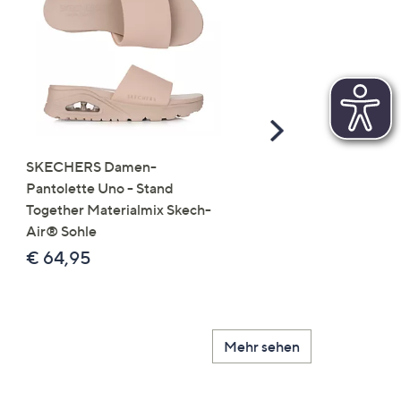
Scroll
Right
SKECHERS Damen-
JERYMOOD HOMEWEA
Pantolette Uno - Stand
Tops Mikrofaser Seitensc
Together Materialmix Skech-
leger weit
Air® Sohle
€ 24,99
€ 64,95
Mehr sehen