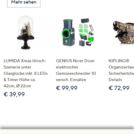
Mehr sehen
LUMIDA Xmas Hirsch-
GENIUS Nicer Dicer
KIPLING®
Szenerie unter
elektrischer
Organizertas
Glasglocke inkl. 8 LEDs
Gemüseschneider 10
Sicherheitsf
& Timer Höhe ca.
versch. Einsätze
Details
42cm, Ø 22cm
€ 99,99
€ 72,99
€ 39,99
Hilfeseiten,