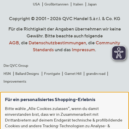
USA
Großbritannien
Italien
Japan
Copyright © 2001 - 2026 QVC Handel S.à r.l. & Co. KG
Für die Richtigkeit der Angaben übernehmen wir keine
Gewähr. Bitte beachte auch folgende
AGB
, die
Datenschutzbestimmungen
, die
Community
Standards
und das
Impressum
.
Die QVC Group
HSN
Ballard Designs
Frontgate
Garnet Hill
grandin road
Improvements
Für ein personalisiertes Shopping-Erlebnis
Bitte wähle „Alle Cookies zulassen“, wenn du damit
einverstanden bist, dass wir in Zusammenarbeit mit
Drittanbietern auf deinem Endgerät technische & profilbildende
Cookies und andere Tracking-Technologien zu Analyse- &