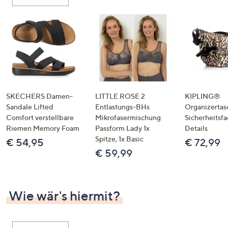
oder
wischen
Sie
auf
Touch-
Geräten
nach
links
SKECHERS Damen-
LITTLE ROSE 2
KIPLING®
bzw.
Sandale Lifted
Entlastungs-BHs
Organizertas
Comfort verstellbare
Mikrofasermischung
Sicherheitsf
rechts,
Riemen Memory Foam
Passform Lady 1x
Details
um
Spitze, 1x Basic
€ 54,95
€ 72,99
diese
€ 59,99
anzuzeigen.
Wie wär's hiermit?