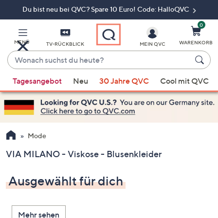
Du bist neu bei QVC? Spare 10 Euro! Code: HalloQVC
Zum
Hauptinhalt
springen
0
MENÜ
WARENKORB
TV-RÜCKBLICK
MEIN QVC
Wonach
suchst
Wenn
du
Tagesangebot
Neu
30 Jahre QVC
Cool mit QVC
Vorschläge
heute?
verfügbar
sind,
verwenden
Sie
Mode
die
VIA MILANO - Viskose - Blusenkleider
Pfeiltasten
nach
Ausgewählt für dich
oben
und
nach
Mehr sehen
unten