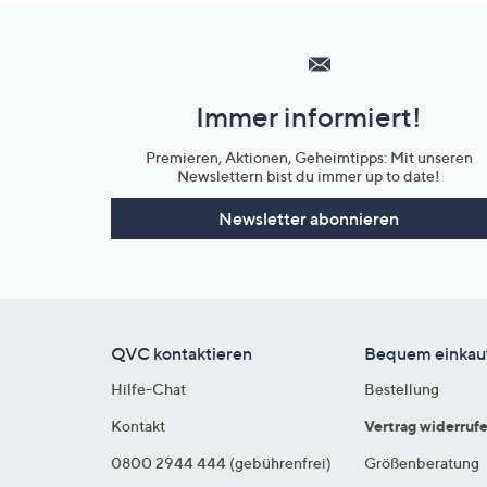
Hilfeseiten,
Service
und
Immer informiert!
Unternehmensinformationen
Premieren, Aktionen, Geheimtipps: Mit unseren
Newslettern bist du immer up to date!
Newsletter abonnieren
QVC kontaktieren
Bequem einkau
Hilfe-Chat
Bestellung
Kontakt
Vertrag widerruf
0800 2944 444 (gebührenfrei)
Größenberatung