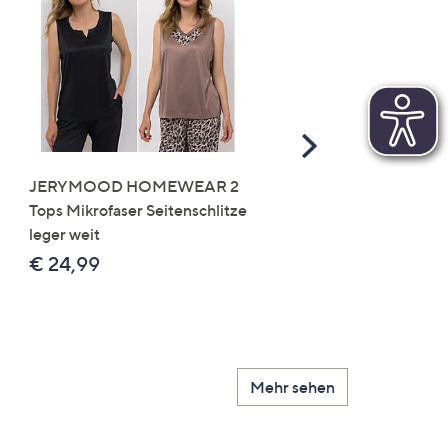
Scroll
Right
JERYMOOD HOMEWEAR 2
LITTLE ROSE 5 Maxislip
Tops Mikrofaser Seitenschlitze
Mikrofaser 3x Stickereide
leger weit
2x uni
€ 24,99
€ 49,99
Mehr sehen