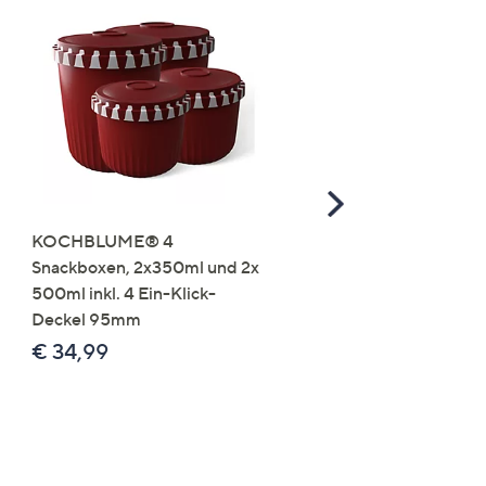
Scroll
Right
KOCHBLUME® 4
you:ly Pure Protein Limo
Snackboxen, 2x350ml und 2x
Lysin 575g für 25 Portio
500ml inkl. 4 Ein-Klick-
€ 49,99
Deckel 95mm
€ 86,94 /1 kg
€ 34,99