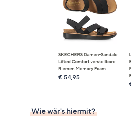
Si
au
T
G
n
li
b
re
SKECHERS Damen-Sandale
u
Lifted Comfort verstellbare
di
Riemen Memory Foam
an
€ 54,95
Wie wär's hiermit?