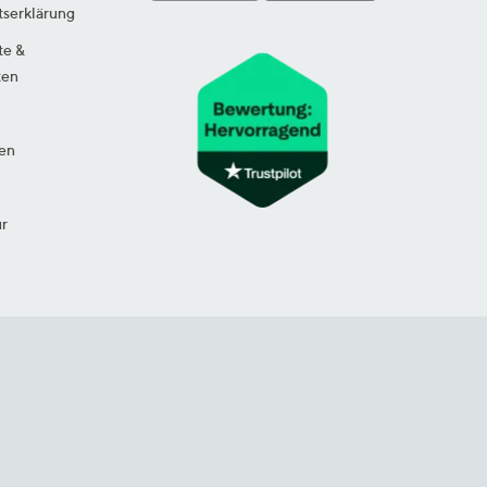
tserklärung
te &
ten
en
ur