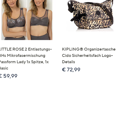
e
f
ouch-
eräten
ach
nks
zw.
chts,
LITTLE ROSE 2 Entlastungs-
KIPLING® Organizertasche
m
BHs Mikrofasermischung
Cido Sicherheitsfach Logo-
ese
Passform Lady 1x Spitze, 1x
Details
zuzeigen.
Basic
€ 72,99
€ 59,99