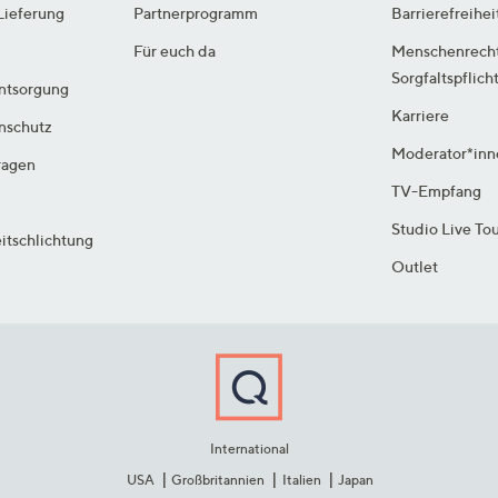
Lieferung
Partnerprogramm
Barrierefreihei
Für euch da
Menschenrech
Sorgfaltspflich
ntsorgung
Karriere
enschutz
Moderator*inn
ragen
TV-Empfang
Studio Live To
itschlichtung
Outlet
International
USA
Großbritannien
Italien
Japan