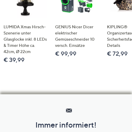
LUMIDA Xmas Hirsch-
GENIUS Nicer Dicer
KIPLING®
Szenerie unter
elektrischer
Organizertas
Glasglocke inkl. 8 LEDs
Gemüseschneider 10
Sicherheitsf
& Timer Höhe ca.
versch. Einsätze
Details
42cm, Ø 22cm
€ 99,99
€ 72,99
€ 39,99
Hilfeseiten,
Service
und
Immer informiert!
Unternehmensinformationen