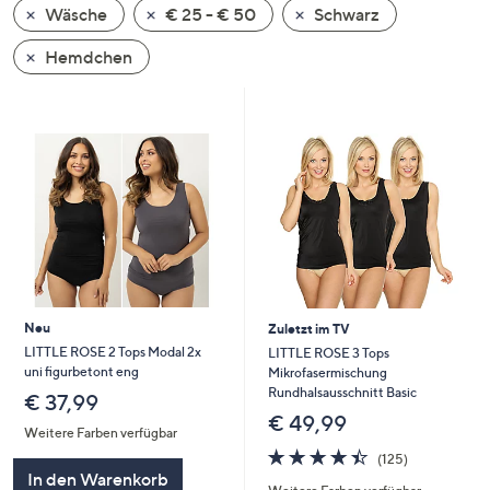
Wäsche
€ 25 - € 50
Schwarz
oder
wischen
Hemdchen
Sie
auf
Touch-
Geräten
nach
links
bzw.
rechts,
um
diese
Neu
Zuletzt im TV
anzuzeigen.
LITTLE ROSE 2 Tops Modal 2x
LITTLE ROSE 3 Tops
uni figurbetont eng
Mikrofasermischung
Rundhalsausschnitt Basic
€ 37,99
€ 49,99
Weitere Farben verfügbar
4.4
125
(125)
von
Bewertungen
In den Warenkorb