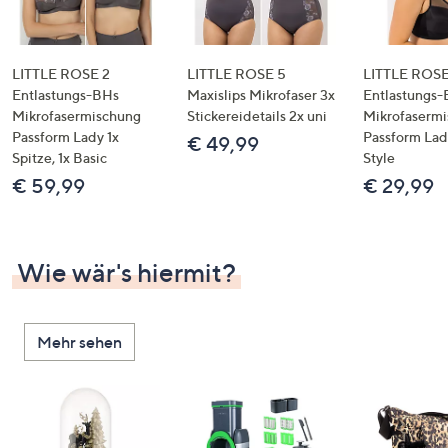
LITTLE ROSE 2
LITTLE ROSE 5
LITTLE ROS
Entlastungs-BHs
Maxislips Mikrofaser 3x
Entlastungs
Mikrofasermischung
Stickereidetails 2x uni
Mikrofaserm
Passform Lady 1x
Passform Lad
€ 49,99
Spitze, 1x Basic
Style
€ 59,99
€ 29,99
Wie wär's hiermit?
Mehr sehen