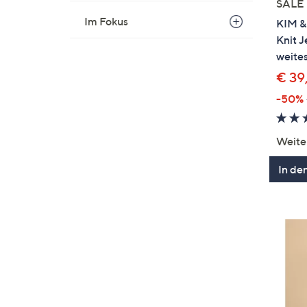
SALE
Im Fokus
KIM &
Knit 
weites
€ 39
-50%
Weite
In de