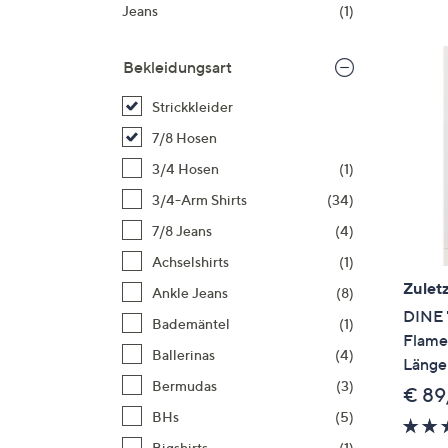
Si
Jeans
(1)
au
T
Bekleidungsart
G
n
Strickkleider
li
7/8 Hosen
b
3/4 Hosen
(1)
re
3/4-Arm Shirts
(34)
u
di
7/8 Jeans
(4)
an
Achselshirts
(1)
Zuletz
Ankle Jeans
(8)
DINE 
Bademäntel
(1)
Flame
Ballerinas
(4)
Länge
Bermudas
(3)
€ 89
BHs
(5)
Bigshirts
(1)