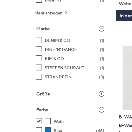
Weite
Mehr anzeigen
In de
Marke
DENIM & CO.
(1)
DINE 'N' DANCE
(1)
KIM & CO.
(1)
STEFFEN SCHRAUT
(1)
STRANDFEIN
(3)
Größe
Farbe
B-WA
Weiß
B-War
Blau
(46)