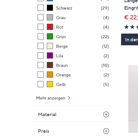
Länge
Eingri
Schwarz
(29)
€ 22
Grau
(4)
Rot
(4)
Grün
(22)
In de
Beige
(12)
Lila
(2)
Braun
(10)
Orange
(2)
Gelb
(5)
Mehr anzeigen
Material
Preis