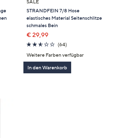
SALE
nge
STRANDFEIN 7/8 Hose
chen
elastisches Material Seitenschlitze
schmales Bein
€ 29,99
2.5
64
(64)
von
Bewertungen
Weitere Farben verfügbar
5
en
In den Warenkorb