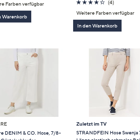
von
Bewertungen
4.2
4
(4)
re Farben verfügbar
5
von
Bewertung
Weitere Farben verfügbar
n Warenkorb
5
In den Warenkorb
RE
Zuletzt im TV
STRANDFEIN Hose Swenja 
e DENIM & CO. Hose, 7/8-