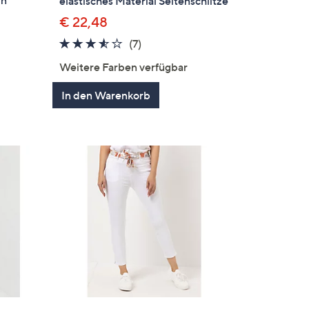
in
elastisches Material Seitenschlitze
€ 22,48
3.4
7
(7)
gen
von
Bewertungen
Weitere Farben verfügbar
5
In den Warenkorb