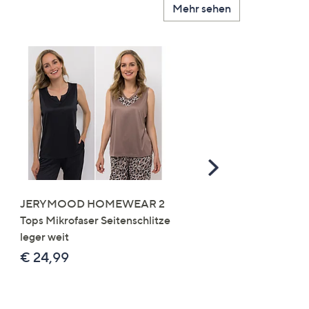
Mehr sehen
Scroll
Right
JERYMOOD HOMEWEAR 2
LITTLE ROSE 5 Maxislip
Tops Mikrofaser Seitenschlitze
Mikrofaser 3x Stickereide
leger weit
2x uni
€ 24,99
€ 49,99