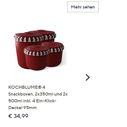
Mehr sehen
Scroll
Right
KOCHBLUME® 4
you:ly Pure Protein Limo
Snackboxen, 2x350ml und 2x
Lysin 575g für 25 Portio
500ml inkl. 4 Ein-Klick-
€ 49,99
Deckel 95mm
€ 86,94 /1 kg
€ 34,99