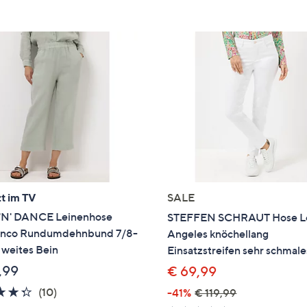
e
f
ouch-
eräten
ach
nks
zw.
chts,
m
ese
zuzeigen.
t im TV
SALE
'N' DANCE Leinenhose
STEFFEN SCHRAUT Hose L
nco Rundumdehnbund 7/8-
Angeles knöchellang
 weites Bein
Einsatzstreifen sehr schmale
,99
€ 69,99
4.3
10
(10)
-41%
€ 119,99