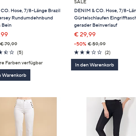
SALE
 CO. Hose, 7/8-Länge Brazil
DENIM & CO. Hose, 7/8-Lä
Jersey Rundumdehnbund
Gürtelschlaufen Eingrifftas
 Bein
gerader Beinverlauf
,99
€ 29,99
€ 79,99
-50%
€ 59,99
3.4
5
3.0
2
(5)
(2)
von
Bewertungen
von
Bewertung
re Farben verfügbar
In den Warenkorb
5
5
n Warenkorb