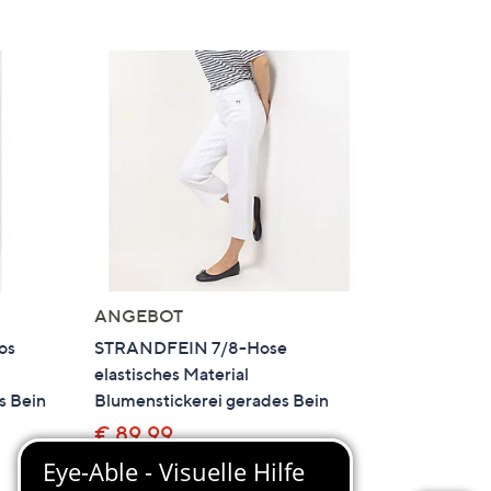
ANGEBOT
os
STRANDFEIN 7/8-Hose
elastisches Material
s Bein
Blumenstickerei gerades Bein
€ 89,99
4.2
36
(36)