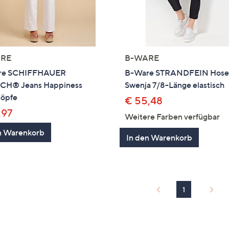
RE
B-WARE
re SCHIFFHAUER
B-Ware STRANDFEIN Hos
H® Jeans Happiness
Swenja 7/8-Länge elastisch
nöpfe
€ 55,48
,97
Weitere Farben verfügbar
n Warenkorb
In den Warenkorb
1