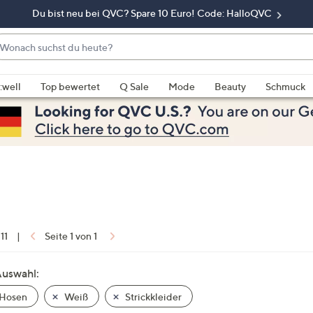
Du bist neu bei QVC? Spare 10 Euro! Code: HalloQVC
onach
chst
enn
u
rschläge
:well
Top bewertet
Q Sale
Mode
Beauty
Schmuck
eute?
rfügbar
nd,
erwenden
e
e
eiltasten
ach
ben
nd
 11
|
Seite 1 von 1
ach
nten
Auswahl:
der
 Hosen
Weiß
Strickkleider
ischen