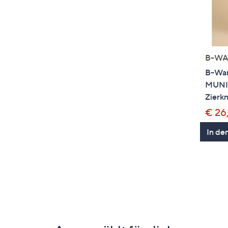
B-WA
B-Wa
MUNIC
Zierk
€ 26
In de