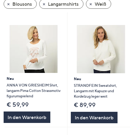
Blousons
Langarmshirts
Weiß
oder
wischen
Sie
auf
Touch-
Geräten
nach
links
bzw.
rechts,
um
Neu
Neu
diese
ANNA VON GRIESHEIM Shirt,
STRANDFEIN Sweatshirt,
langarm Pima Cotton Strassmotiv
Langarm mit Kapuze und
anzuzeigen.
figurumspielend
Kordelzug leger weit
€ 59,99
€ 89,99
In den Warenkorb
In den Warenkorb