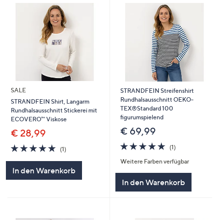
SALE
STRANDFEIN Streifenshirt
Rundhalsausschnitt OEKO-
STRANDFEIN Shirt, Langarm
TEX®Standard 100
Rundhalsausschnitt Stickerei mit
figurumspielend
ECOVERO™ Viskose
€ 69,99
€ 28,99
5.0
1
5.0
1
(1)
(1)
von
Bewertungen
von
Bewertungen
Weitere Farben verfügbar
5
5
In den Warenkorb
In den Warenkorb