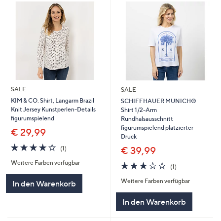
SALE
SALE
KIM & CO. Shirt, Langarm Brazil
SCHIFFHAUER MUNICH®
Knit Jersey Kunstperlen-Details
Shirt 1/2-Arm
figurumspielend
Rundhalsausschnitt
figurumspielend platzierter
€ 29,99
Druck
4.0
1
€ 39,99
(1)
von
Bewertungen
Weitere Farben verfügbar
5
3.0
1
(1)
von
Bewertungen
Weitere Farben verfügbar
5
In den Warenkorb
In den Warenkorb