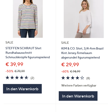
SALE
SALE
STEFFEN SCHRAUT Shirt
KIM & CO. Shirt, 3/4-Arm Brazil
Rundhalsausschnitt
Knit Jersey Ärmelsaum
Schmuckknöpfe figurumspielend
abgerundet figurumspielend
€ 39,99
€ 29,99
-50%
€ 79,99
-60%
€ 74,99
4.5
2
4.2
8
(2)
(8)
von
Bewertungen
von
Bewertungen
Weitere Farben verfügbar
5
5
In den Warenkorb
In den Warenkorb