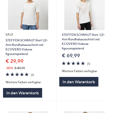
SALE
STEFFEN SCHRAUT Shirt, 1/2-
Arm Rundhalsausschnitt mit
STEFFEN SCHRAUT Shirt 1/2-
ECOVERO Viskose
Arm Rundhalsausschnitt mit
figurumspielend
ECOVERO Viskose
figurumspielend
€ 69,99
€ 29,99
5.0
1
(1)
von
Bewertungen
-40%
€ 49,99
Weitere Farben verfügbar
5
5.0
1
(1)
von
Bewertungen
In den Warenkorb
Weitere Farben verfügbar
5
In den Warenkorb