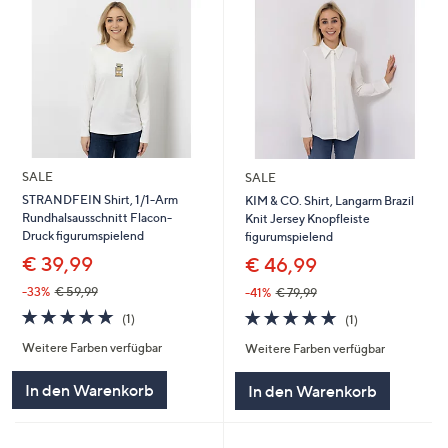
SALE
SALE
STRANDFEIN Shirt, 1/1-Arm
KIM & CO. Shirt, Langarm Brazil
Rundhalsausschnitt Flacon-
Knit Jersey Knopfleiste
Druck figurumspielend
figurumspielend
€ 39,99
€ 46,99
-33%
€ 59,99
-41%
€ 79,99
5.0
1
5.0
1
(1)
(1)
von
Bewertungen
von
Bewertungen
Weitere Farben verfügbar
Weitere Farben verfügbar
5
5
In den Warenkorb
In den Warenkorb