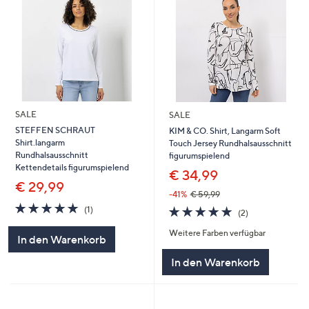
SALE
SALE
STEFFEN SCHRAUT
KIM & CO. Shirt, Langarm Soft
Shirt.langarm
Touch Jersey Rundhalsausschnitt
Rundhalsausschnitt
figurumspielend
Kettendetails figurumspielend
€ 34,99
€ 29,99
-41%
€ 59,99
5.0
1
5.0
2
(1)
(2)
von
Bewertungen
von
Bewertungen
5
Weitere Farben verfügbar
5
In den Warenkorb
In den Warenkorb