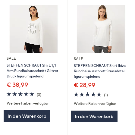
SALE
SALE
STEFFEN SCHRAUT Shirt, 1/1
STEFFEN SCHRAUT Shirt Ibiza
Arm Rundhalsausschnitt Glitzer-
Rundhalsausschnitt Strassdetail
Druck figurumspielend
figurumspielend
€ 38,99
€ 28,99
5.0
3
5.0
1
(3)
(1)
von
Bewertungen
von
Bewertungen
Weitere Farben verfügbar
Weitere Farben verfügbar
5
5
In den Warenkorb
In den Warenkorb