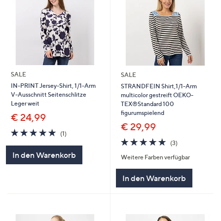
SALE
SALE
IN-PRINT Jersey-Shirt, 1/1-Arm
STRANDFEIN Shirt,1/1-Arm
V-Ausschnitt Seitenschlitze
multicolor gestreift OEKO-
Leger weit
TEX®Standard 100
figurumspielend
€ 24,99
€ 29,99
5.0
1
(1)
von
Bewertungen
4.7
3
(3)
5
von
Bewertungen
In den Warenkorb
Weitere Farben verfügbar
5
In den Warenkorb