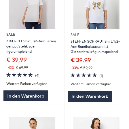
SALE
SALE
KIM & CO. Shirt, 1/2-Arm Jersey,
STEFFEN SCHRAUT Shirt, 1/2-
gerippt Stehkragen
Arm Rundhalsausschnitt
figurumspielend
Glitzerdetails figurumspielend
€ 39,99
€ 39,99
-42%
€ 69,99
-33%
€ 59,99
5.0
4
5.0
1
(4)
(1)
von
Bewertungen
von
Bewertungen
Weitere Farben verfügbar
Weitere Farben verfügbar
5
5
In den Warenkorb
In den Warenkorb