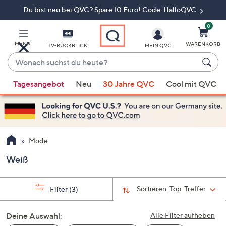
Du bist neu bei QVC? Spare 10 Euro! Code: HalloQVC
Zum
Hauptinhalt
springen
0
MENÜ
WARENKORB
TV-RÜCKBLICK
MEIN QVC
Wonach
suchst
Wenn
du
Tagesangebot
Neu
30 Jahre QVC
Cool mit QVC
Vorschläge
heute?
verfügbar
sind,
verwenden
Sie
Mode
die
Weiß
Pfeiltasten
nach
oben
Sortieren:
Top-Treffer
Filter
(3)
und
nach
Deine Auswahl:
Alle Filter aufheben
unten