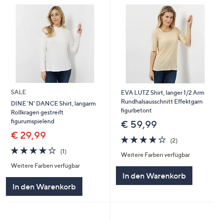
SALE
EVA LUTZ Shirt, langer 1/2 Arm
Rundhalsausschnitt Effektgarn
DINE 'N' DANCE Shirt, langarm
figurbetont
Rollkragen gestreift
figurumspielend
€ 59,99
€ 29,99
4.0
2
(2)
von
Bewertungen
4.0
1
(1)
Weitere Farben verfügbar
5
von
Bewertungen
Weitere Farben verfügbar
5
In den Warenkorb
In den Warenkorb