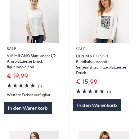
SALE
SALE
VIA MILANO Shirt langer 1/2-
DENIM & CO. Shirt
Arm platzierter Druck
Rundhalsausschnitt
figurumspielend
Seitennahtschlitze platzierter
Druck
€ 19,99
€ 15,99
5.0
1
(1)
von
Bewertungen
5.0
1
(1)
Weitere Farben verfügbar
5
von
Bewertungen
5
In den Warenkorb
In den Warenkorb