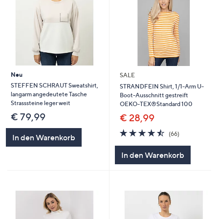
Neu
SALE
STEFFEN SCHRAUT Sweatshirt,
STRANDFEIN Shirt, 1/1-Arm U-
langarm angedeutete Tasche
Boot-Ausschnitt gestreift
Strasssteine leger weit
OEKO-TEX®Standard 100
€ 79,99
€ 28,99
4.5
66
(66)
In den Warenkorb
von
Bewertungen
5
In den Warenkorb