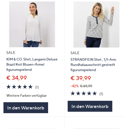
SALE
SALE
KIM & CO. Shirt, Langarm Deluxe
STRANDFEIN Shirt , 1/1-Arm
Brazil Knit Blusen-Ärmel
Rundhalsausschnitt gestreift
figurumspielend
figurumspielend
€ 34,99
€ 39,99
5.0
1
-42%
€ 69,99
(1)
von
Bewertungen
5.0
1
(1)
Weitere Farben verfügbar
5
von
Bewertungen
5
In den Warenkorb
In den Warenkorb