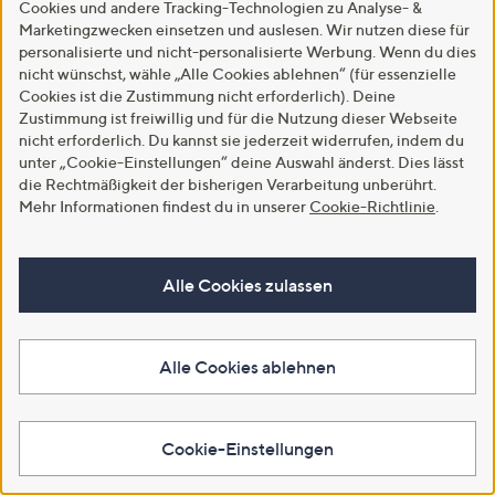
Cookies und andere Tracking-Technologien zu Analyse- &
Hilfeseiten,
Marketingzwecken einsetzen und auslesen. Wir nutzen diese für
personalisierte und nicht-personalisierte Werbung. Wenn du dies
Service
nicht wünschst, wähle „Alle Cookies ablehnen“ (für essenzielle
und
Cookies ist die Zustimmung nicht erforderlich). Deine
Immer informiert!
Zustimmung ist freiwillig und für die Nutzung dieser Webseite
Unternehmensinformationen
nicht erforderlich. Du kannst sie jederzeit widerrufen, indem du
unter „Cookie-Einstellungen“ deine Auswahl änderst. Dies lässt
Premieren, Aktionen, Geheimtipps: Mit unseren Newslettern bist
du immer up to date!
die Rechtmäßigkeit der bisherigen Verarbeitung unberührt.
Mehr Informationen findest du in unserer
Cookie-Richtlinie
.
Newsletter abonnieren
Alle Cookies zulassen
Alle Cookies ablehnen
Mein QVC
Verwalte deine persönlichen Daten und Bestellungen sowie deine
Wunschliste in deinem Kundenkonto
Cookie-Einstellungen
Kunden-Konto
Bestell-Status