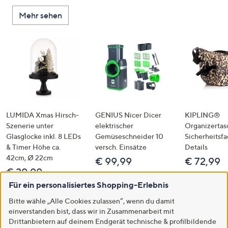
Mehr sehen
LUMIDA Xmas Hirsch-
GENIUS Nicer Dicer
KIPLING®
Szenerie unter
elektrischer
Organizertas
Glasglocke inkl. 8 LEDs
Gemüseschneider 10
Sicherheitsf
& Timer Höhe ca.
versch. Einsätze
Details
42cm, Ø 22cm
€ 99,99
€ 72,99
€ 39,99
Für ein personalisiertes Shopping-Erlebnis
Bitte wähle „Alle Cookies zulassen“, wenn du damit
einverstanden bist, dass wir in Zusammenarbeit mit
Drittanbietern auf deinem Endgerät technische & profilbildende