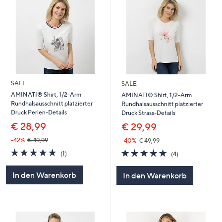
SALE
SALE
AMINATI® Shirt, 1/2-Arm
AMINATI® Shirt, 1/2-Arm
Rundhalsausschnitt platzierter
Rundhalsausschnitt platzierter
Druck Perlen-Details
Druck Strass-Details
€ 28,99
€ 29,99
-42%
€ 49,99
-40%
€ 49,99
5.0
1
5.0
4
(1)
(4)
von
Bewertungen
von
Bewertungen
5
5
In den Warenkorb
In den Warenkorb