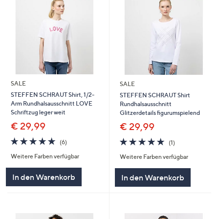
SALE
SALE
STEFFEN SCHRAUT Shirt, 1/2-
STEFFEN SCHRAUT Shirt
Arm Rundhalsausschnitt LOVE
Rundhalsausschnitt
Schriftzug leger weit
Glitzerdetails figurumspielend
€ 29,99
€ 29,99
5.0
6
5.0
1
(6)
(1)
von
Bewertungen
von
Bewertungen
Weitere Farben verfügbar
Weitere Farben verfügbar
5
5
In den Warenkorb
In den Warenkorb