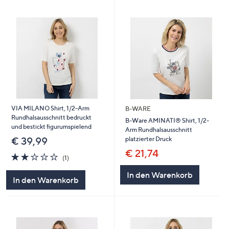
VIA MILANO Shirt, 1/2-Arm
B-WARE
Rundhalsausschnitt bedruckt
B-Ware AMINATI® Shirt, 1/2-
und bestickt figurumspielend
Arm Rundhalsausschnitt
platzierter Druck
€ 39,99
€ 21,74
2.0
1
(1)
von
Bewertungen
5
In den Warenkorb
In den Warenkorb