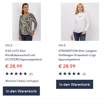
SALE
SALE
EVA LUTZ Shirt
STRANDFEIN Shirt, Langarm
Rundhalsausschnitt mit
Stehkragen Strassstein-Logo
ECOVERO figurumspielend
figurumspielend
€ 28,99
€ 28,99
5.0
2
5.0
3
(2)
(3)
von
Bewertungen
von
Bewertungen
Weitere Farben verfügbar
5
5
In den Warenkorb
In den Warenkorb