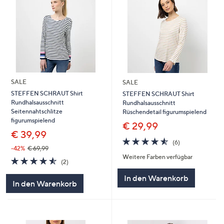
SALE
SALE
STEFFEN SCHRAUT Shirt
STEFFEN SCHRAUT Shirt
Rundhalsausschnitt
Rundhalsausschnitt
Seitennahtschlitze
Rüschendetail figurumspielend
figurumspielend
€ 29,99
€ 39,99
4.5
6
(6)
von
Bewertungen
-42%
€ 69,99
Weitere Farben verfügbar
5
4.5
2
(2)
von
Bewertungen
In den Warenkorb
5
In den Warenkorb