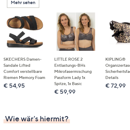
Mehr sehen
SKECHERS Damen-
LITTLE ROSE 2
KIPLING®
Sandale Lifted
Entlastungs-BHs
Organizertas
Comfort verstellbare
Mikrofasermischung
Sicherheitsf
Riemen Memory Foam
Passform Lady 1x
Details
Spitze, 1x Basic
€ 54,95
€ 72,99
€ 59,99
Wie wär's hiermit?