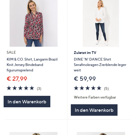
SALE
Zuletzt im TV
DINE 'N' DANCE Shirt
KIM & CO. Shirt, Langarm Brazil
Serafinokragen Zierblende leger
Knit Jersey Bindeband
weit
figurumspielend
€ 59,99
€ 27,99
5.0
5
5.0
3
(5)
(3)
von
Bewertungen
von
Bewertungen
Weitere Farben verfügbar
5
5
In den Warenkorb
In den Warenkorb