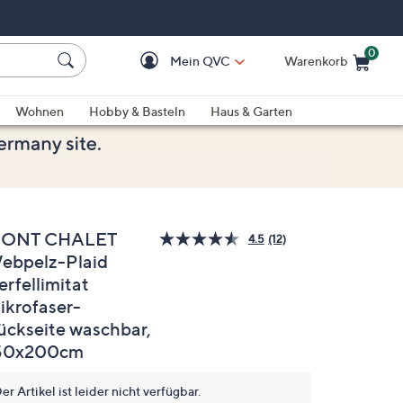
0
Mein QVC
Warenkorb
Einkaufswagen ist le
Wohnen
Hobby & Basteln
Haus & Garten
ONT CHALET
4.5
(12)
12
ebpelz-Plaid
Bewertungen
lesen.
erfellimitat
Link
auf
ikrofaser-
derselben
ückseite waschbar,
Seite.
50x200cm
er Artikel ist leider nicht verfügbar.