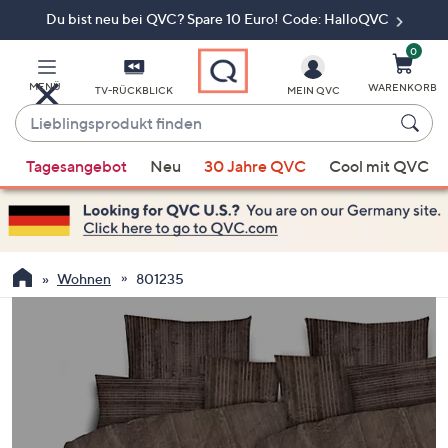
Du bist neu bei QVC? Spare 10 Euro! Code: HalloQVC
Zum
Hauptinhalt
springen
0
MENÜ
WARENKORB
TV-RÜCKBLICK
MEIN QVC
Lieblingsprodukt
finden
Wenn
Tagesangebot
Neu
30 Jahre QVC
Cool mit QVC
Vorschläge
verfügbar
sind,
verwenden
Sie
Wohnen
801235
die
Pfeiltasten
nach
oben
und
nach
unten