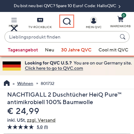
Du bist neu bei QVC? Spare 10 Euro! Code: HalloQVC
Zum
Hauptinhalt
springen
0
MENÜ
WARENKORB
TV-RÜCKBLICK
MEIN QVC
Lieblingsprodukt
finden
Wenn
Tagesangebot
Neu
30 Jahre QVC
Cool mit QVC
Vorschläge
verfügbar
sind,
verwenden
Sie
Wohnen
801732
die
NACHTIGALL 2 Duschtücher HeiQ Pure™
Pfeiltasten
antimikrobiell 100% Baumwolle
nach
Gelöscht
€ 24,99
oben
und
inkl. USt,
zzgl. Versand
nach
5.0
(1)
Bewertung
unten