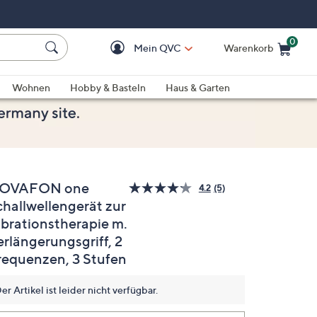
0
Mein QVC
Warenkorb
Einkaufswagen ist le
Wohnen
Hobby & Basteln
Haus & Garten
OVAFON one
4.2
(5)
5
challwellengerät zur
Bewertungen
lesen.
ibrationstherapie m.
Link
auf
erlängerungsgriff, 2
derselben
requenzen, 3 Stufen
Seite.
er Artikel ist leider nicht verfügbar.