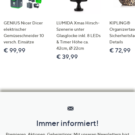
GENIUS Nicer Dicer
LUMIDA Xmas Hirsch-
KIPLING®
elektrischer
Szenerie unter
Organizertas
Gemüseschneider 10
Glasglocke inkl. 8 LEDs
Sicherheitsf
versch. Einsätze
& Timer Höhe ca.
Details
42cm, Ø 22cm
€ 99,99
€ 72,99
€ 39,99
Hilfeseiten,
Service
und
Immer informiert!
Unternehmensinformationen
Premieren, Aktionen, Geheimtipps: Mit unseren Newslettern bist