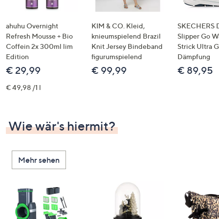
ahuhu Overnight
KIM & CO. Kleid,
SKECHERS 
Refresh Mousse + Bio
knieumspielend Brazil
Slipper Go W
Coffein 2x 300ml lim
Knit Jersey Bindeband
Strick Ultra
Edition
figurumspielend
Dämpfung
€ 29,99
€ 99,99
€ 89,95
€ 49,98 /1 l
Wie wär's hiermit?
Mehr sehen