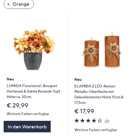
Orange
oder
wischen
Sie
auf
Touch-
Geräten
nach
links
bzw.
rechts,
um
Neu
Neu
diese
LUMIDA Flora künstl. Bouquet
ELAMBIA 2 LED-Kerzen
Hortensie & Dahlie Keramik-Topf
Metallic-Oberfläche mit
anzuzeigen.
Höhe ca. 30cm
Dekoelementen Höhe 15cm &
17,5cm
€ 29,99
€ 17,99
Weitere Farben verfügbar
4.0
2
(2)
von
Bewertungen
In den Warenkorb
Weitere Farben verfügbar
5