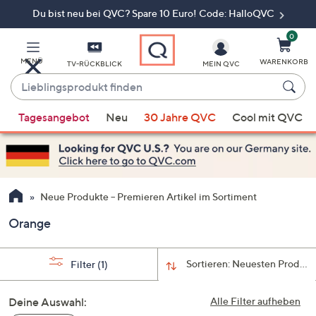
Du bist neu bei QVC? Spare 10 Euro! Code: HalloQVC
Zum
Hauptinhalt
springen
0
MENÜ
WARENKORB
TV-RÜCKBLICK
MEIN QVC
Lieblingsprodukt
finden
Wenn
Tagesangebot
Neu
30 Jahre QVC
Cool mit QVC
Vorschläge
verfügbar
sind,
verwenden
Sie
Neue Produkte – Premieren Artikel im Sortiment
die
Orange
Pfeiltasten
nach
oben
Sortieren:
Neuesten Produkt
Filter
(1)
und
nach
Deine Auswahl:
Alle Filter aufheben
unten