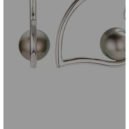
oder
wischen
Sie
auf
Touch-
Geräten
nach
links
bzw.
rechts,
um
diese
anzuzeigen.