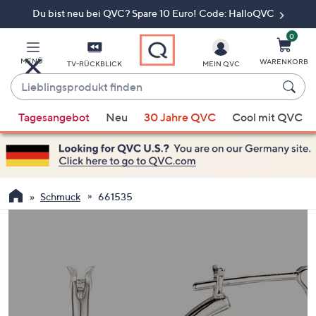
Du bist neu bei QVC? Spare 10 Euro! Code: HalloQVC
Zum
Hauptinhalt
springen
0
MENÜ
WARENKORB
TV-RÜCKBLICK
MEIN QVC
Lieblingsprodukt
finden
Wenn
Tagesangebot
Neu
30 Jahre QVC
Cool mit QVC
Vorschläge
verfügbar
sind,
verwenden
Sie
Schmuck
661535
die
Pfeiltasten
nach
oben
und
nach
unten