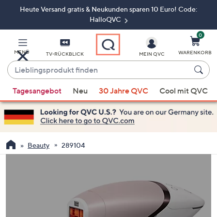
Heute Versand gratis & Neukunden sparen 10 Euro! Code:
Zum
Hauptinhalt
HalloQVC
springen
0
MENÜ
WARENKORB
TV-RÜCKBLICK
MEIN QVC
Lieblingsprodukt
finden
Wenn
Tagesangebot
Neu
30 Jahre QVC
Cool mit QVC
Vorschläge
verfügbar
sind,
verwenden
Sie
Beauty
289104
die
Pfeiltasten
nach
oben
und
nach