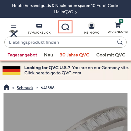
Heute Versand gratis & Neukunden sparen 10 Euro! Code:
Zum
Hauptinhalt
HalloQVC
springen
0
MENÜ
WARENKORB
TV-RÜCKBLICK
MEIN QVC
Lieblingsprodukt
finden
Wenn
Tagesangebot
Neu
30 Jahre QVC
Cool mit QVC
Vorschläge
verfügbar
sind,
verwenden
Sie
Schmuck
641886
die
Pfeiltasten
nach
oben
und
nach