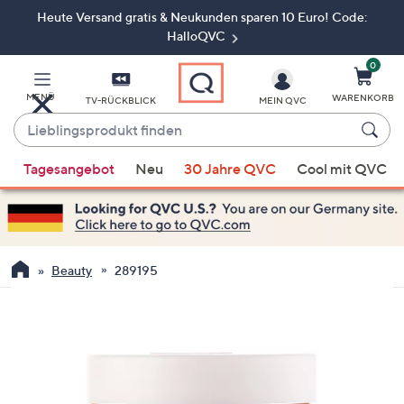
Heute Versand gratis & Neukunden sparen 10 Euro! Code:
Zum
Hauptinhalt
HalloQVC
springen
0
MENÜ
WARENKORB
TV-RÜCKBLICK
MEIN QVC
Lieblingsprodukt
finden
Wenn
Tagesangebot
Neu
30 Jahre QVC
Cool mit QVC
Vorschläge
verfügbar
sind,
verwenden
Sie
Beauty
289195
die
Pfeiltasten
nach
oben
und
nach