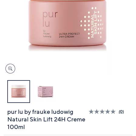
unten
oder
wischen
Sie
auf
Touch-
Geräten
nach
links
bzw.
rechts,
um
diese
anzuzeigen.
pur lu by frauke ludowig
(0)
Bisher
Natural Skin Lift 24H Creme
gibt
es
100ml
keine
Bewert