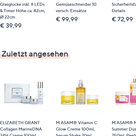
Glasglocke inkl. 8 LEDs
Gemüseschneider 10
Sicherheitsf
Clean Beauty
& Timer Höhe ca. 42cm,
versch. Einsätze
Details
Ø 22cm
€ 99,99
€ 72,99
€ 39,99
Zuletzt angesehen
ELIZABETH GRANT
M.ASAM® Vitamin C
M.ASAM® M
Collagen MarineDNA
Glow Creme 100ml,
Summer Dus
24H Creme 100ml,
Serum Shake 70ml,
750ml, Peel