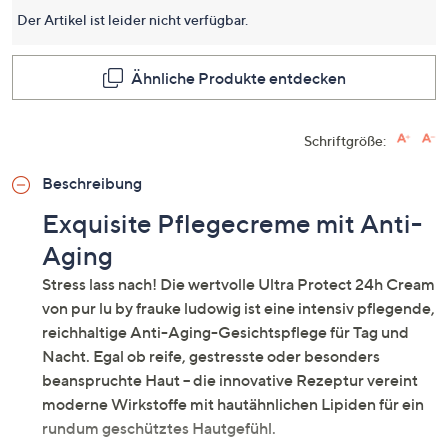
für
Der Artikel ist leider nicht verfügbar.
dieses
Produkt
Link
auf
Ähnliche Produkte entdecken
derselb
Seite.
Schriftgröße:
Beschreibung
Exquisite Pflegecreme mit Anti-
Aging
Stress lass nach! Die wertvolle Ultra Protect 24h Cream
von pur lu by frauke ludowig ist eine intensiv pflegende,
reichhaltige Anti-Aging-Gesichtspflege für Tag und
Nacht. Egal ob reife, gestresste oder besonders
beanspruchte Haut – die innovative Rezeptur vereint
moderne Wirkstoffe mit hautähnlichen Lipiden für ein
rundum geschütztes Hautgefühl.