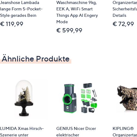
– ganz ohne Irritationen
Jeanshose Lambada
Waschmaschine 9kg,
Organizerta
enthält Ectoin, das gestresste Haut beruhigen
lange Form 5-Pocket-
EEK A, WiFi Smart
Sicherheitsf
und zu deren Widerstandskraft gegenüber
Style gerades Bein
Things App AI Engery
Details
Mode
äußeren Einflüssen wie UV-Strahlung oder
€ 119,99
€ 72,99
Umweltstress beitragen soll
€ 599,99
Anwendung
Ähnliche Produkte
für einen idealen Pflegeeffekt morgens bzw. nach
Bedarf eine kleine Menge auf das Gesicht
auftragen und sanft einmassieren
Bitte beachten
Hinweise: Nur äußerlich anwenden. Kontakt mit den
Augen vermeiden. Nicht für Babys und Kleinkinder
geeignet. Außerhalb der Reichweite von Kindern
aufbewahren.
LUMIDA Xmas Hirsch-
GENIUS Nicer Dicer
KIPLING®
Qualitätshinweise
Szenerie unter
elektrischer
Organizerta