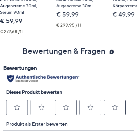
Augencreme 30ml,
Augencreme 30ml
Körpercrem
Serum 90ml
€ 59,99
€ 49,99
€ 59,99
€ 299,95 /1 l
€ 272,68 /1 l
Bewertungen & Fragen