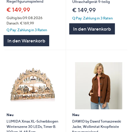
Riegel figurumspielend
Ultraschallgerät 9-teilig
€ 149,99
€ 149,99
Gültig bis 09.08.2026
Q Pay: Zahlung in 3 Raten
Danach: € 169,99
In den Warenkorb
Q Pay: Zahlung in 3 Raten
In den Warenkorb
Neu
Neu
LUMIDA Xmas XL-Schwibbogen
DAWID by Dawid Tomaszewski
Winterszene 30 LEDs, Timer B.
Jacke, Wollimitat Knopfleiste
100cm, H. 68,5cm
figurumspielend