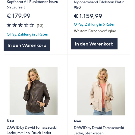
Kopfhörer AI-Funktionen bis zu
Nylonarmband Edelstein Platin
6h Laufzeit
950
€ 179,99
€ 1.159,99
2.8
10
Q Pay: Zahlung in 6 Raten
(10)
von
Bewertungen
Weitere Farben verfügbar
Q Pay: Zahlung in 3 Raten
5
In den Warenkorb
In den Warenkorb
Neu
Neu
DAWID by Dawid Tomaszewski
DAWID by Dawid Tomaszewski
Jacke, mit Leo-Druck Leder-
Jacke, Stehkragen