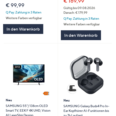
€ 169,99
€ 99,99
Gültig bis 09.08.2026
Q Pay: Zahlung in 3 Raten
Danach: € 179,99
Weitere Farben verfügbar
Q Pay: Zahlung in 3 Raten
Weitere Farben verfügbar
In den Warenkorb
In den Warenkorb
Neu
Neu
SAMSUNG 55"/ 138cm OLED
SAMSUNG Galaxy Buds4 Pro In-
Smart TV, EEK F 4K UHD, Vision
Ear Kopfhörer AI-Funktionen bis
AI LaserSlim Design
zu 7h Laufzeit