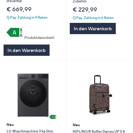
steuerbar
Zubehör
€ 669,99
€ 229,99
Q Pay: Zahlung in 9 Raten
Q Pay: Zahlung in 6 Raten
In den Warenkorb
Produktdatenblatt
In den Warenkorb
Neu
Neu
LG Waschmaschine 9 kg Slim,
KIPLING® Koffer Darcey UP S 4