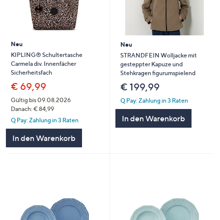
Neu
Neu
KIPLING® Schultertasche
STRANDFEIN Wolljacke mit
Carmela div. Innenfächer
gesteppter Kapuze und
Sicherheitsfach
Stehkragen figurumspielend
€ 69,99
€ 199,99
Gültig bis 09.08.2026
Q Pay: Zahlung in 3 Raten
Danach: € 84,99
In den Warenkorb
Q Pay: Zahlung in 3 Raten
In den Warenkorb