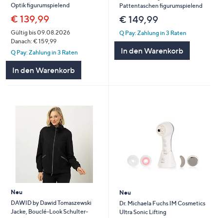
Optik figurumspielend
Pattentaschen figurumspielend
€ 139,99
€ 149,99
Gültig bis 09.08.2026
Q Pay: Zahlung in 3 Raten
Danach: € 159,99
In den Warenkorb
Q Pay: Zahlung in 3 Raten
In den Warenkorb
Neu
Neu
DAWID by Dawid Tomaszewski
Dr. Michaela Fuchs IM Cosmetics
Jacke, Bouclé-Look Schulter-
Ultra Sonic Lifting