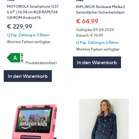
MOTOROLA Smartphone G37
KIPLING® Rucksack Melka 2
6,67" / 16,94 cm 4GB RAM/128
Seitenfächer Sicherheitsfach
GB ROM Android 16
€ 64,99
€ 229,99
Gültig bis 09.08.2026
Q Pay: Zahlung in 3 Raten
Danach: € 76,99
Weitere Farben verfügbar
Q Pay: Zahlung in 3 Raten
Weitere Farben verfügbar
In den Warenkorb
Produktdatenblatt
In den Warenkorb