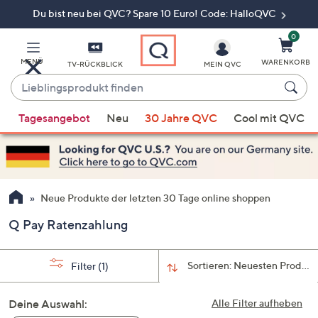
Du bist neu bei QVC? Spare 10 Euro! Code: HalloQVC
Zum
Hauptinhalt
springen
0
MENÜ
WARENKORB
TV-RÜCKBLICK
MEIN QVC
Lieblingsprodukt
finden
Wenn
Tagesangebot
Neu
30 Jahre QVC
Cool mit QVC
Vorschläge
verfügbar
sind,
verwenden
Sie
Neue Produkte der letzten 30 Tage online shoppen
die
Q Pay Ratenzahlung
Pfeiltasten
nach
oben
Sortieren:
Neuesten Produkt
Filter
(1)
und
nach
Deine Auswahl:
Alle Filter aufheben
unten