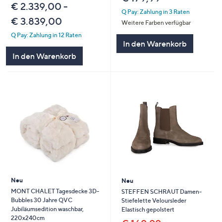
€ 2.339,00 -
Q Pay: Zahlung in 3 Raten
€ 3.839,00
Weitere Farben verfügbar
Q Pay: Zahlung in 12 Raten
In den Warenkorb
In den Warenkorb
Neu
Neu
MONT CHALET Tagesdecke 3D-
STEFFEN SCHRAUT Damen-
Bubbles 30 Jahre QVC
Stiefelette Veloursleder
Jubiläumsedition waschbar,
Elastisch gepolstert
220x240cm