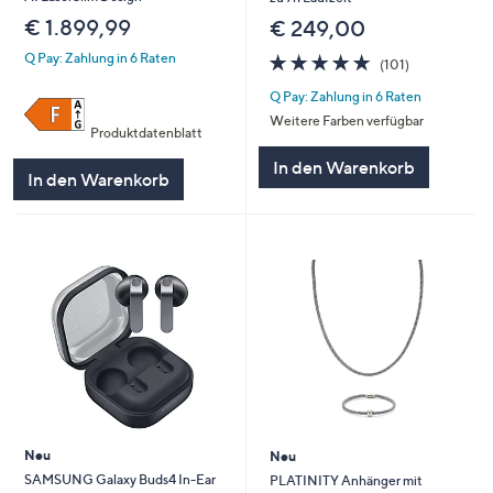
€ 1.899,99
€ 249,00
4.8
101
Q Pay: Zahlung in 6 Raten
(101)
von
Bewertungen
Q Pay: Zahlung in 6 Raten
5
Weitere Farben verfügbar
Produktdatenblatt
In den Warenkorb
In den Warenkorb
Neu
Neu
SAMSUNG Galaxy Buds4 In-Ear
PLATINITY Anhänger mit