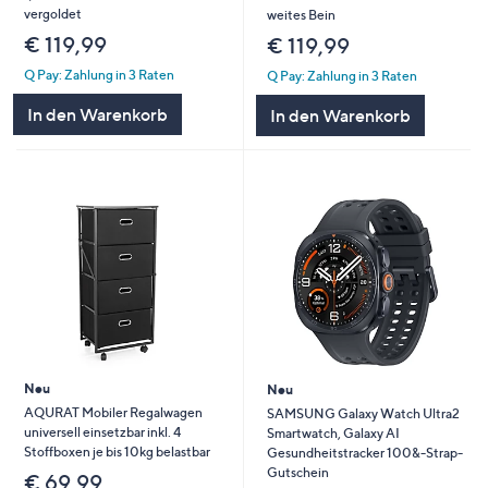
vergoldet
weites Bein
€ 119,99
€ 119,99
Q Pay: Zahlung in 3 Raten
Q Pay: Zahlung in 3 Raten
In den Warenkorb
In den Warenkorb
Neu
Neu
AQURAT Mobiler Regalwagen
SAMSUNG Galaxy Watch Ultra2
universell einsetzbar inkl. 4
Smartwatch, Galaxy AI
Stoffboxen je bis 10kg belastbar
Gesundheitstracker 100&-Strap-
Gutschein
€ 69,99