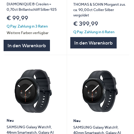
DIAMONIQUE® Creolen =
THOMAS & SOHN Morganit zus.
0,70ct Brillantschliff Silber 925
ca. 90,00ct Collier Silber
vergoldet
€ 99,99
€ 399,99
Q Pay: Zahlung in 3 Raten
Q Pay: Zahlung in 6 Raten
Weitere Farben verfügbar
In den Warenkorb
In den Warenkorb
Neu
Neu
SAMSUNG Galaxy Watch9,
SAMSUNG Galaxy Watch9,
44mm Smartwatch, Galaxy AI
40mm Smartwatch, Galaxy AI