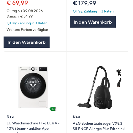
€ 69,99
€ 179,99
Gültig bis 09.08.2026
Q Pay: Zahlung in 3 Raten
Danach: € 84,99
In den Warenkorb
Q Pay: Zahlung in 3 Raten
Weitere Farben verfügbar
In den Warenkorb
Neu
Neu
LG Waschmaschine 11 kg EEK A -
AEG Bodenstaubsauger VX8.3
40% Steam-Funktion App
SILENCE Allergie Plus Filter Inkl.