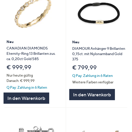
Neu
Neu
CANADIAN DIAMONDS
DIAMOUR Anhänger 9 Brillanten
Eternity-Ring 13 Brillanten zus.
0,15ct. mit Nylonarmband Gold
ca. 0,20ct Gold 585
375
€ 999,99
€ 799,99
Nur heute gültig
Q Pay: Zahlung in 6 Raten
Danach: € 999,99
Weitere Farben verfügbar
Q Pay: Zahlung in 6 Raten
In den Warenkorb
In den Warenkorb