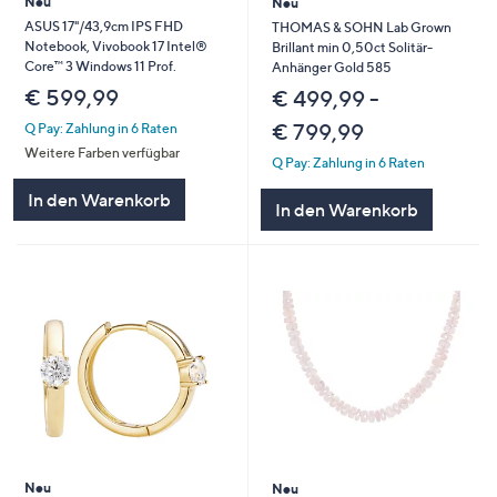
Neu
Neu
ASUS 17"/43,9cm IPS FHD
THOMAS & SOHN Lab Grown
Notebook, Vivobook 17 Intel®
Brillant min 0,50ct Solitär-
Core™ 3 Windows 11 Prof.
Anhänger Gold 585
€ 599,99
€ 499,99 -
€ 799,99
Q Pay: Zahlung in 6 Raten
Weitere Farben verfügbar
Q Pay: Zahlung in 6 Raten
In den Warenkorb
In den Warenkorb
Neu
Neu