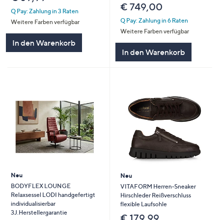
€ 749,00
Q Pay: Zahlung in 3 Raten
Q Pay: Zahlung in 6 Raten
Weitere Farben verfügbar
Weitere Farben verfügbar
In den Warenkorb
In den Warenkorb
Neu
Neu
BODYFLEX LOUNGE
VITAFORM Herren-Sneaker
Relaxsessel LODI handgefertigt
Hirschleder Reißverschluss
individualisierbar
flexible Laufsohle
3J.Herstellergarantie
€ 179,99