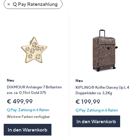
Q Pay Ratenzahlung
oder
wischen
Sie
auf
Touch-
Geräten
nach
links
bzw.
rechts,
um
Neu
Neu
diese
DIAMOUR Anhänger 7 Brillanten
KIPLING® Koffer Darcey Up L 4
zus. ca. 0,15ct Gold 375
Doppelräder ca. 3,2Kg
anzuzeigen.
€ 499,99
€ 199,99
Q Pay: Zahlung in 6 Raten
Q Pay: Zahlung in 6 Raten
Weitere Farben verfügbar
In den Warenkorb
In den Warenkorb