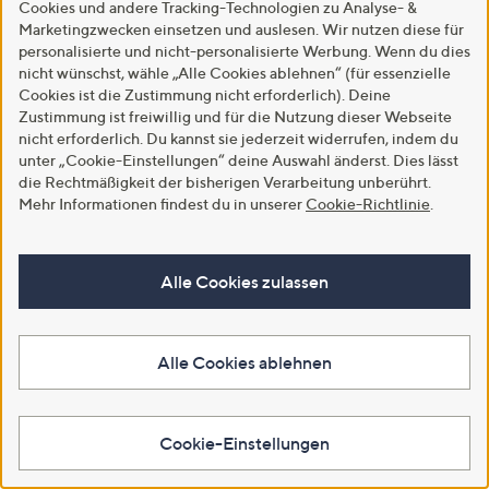
Cookies und andere Tracking-Technologien zu Analyse- &
In den Warenkorb
In den Warenkorb
Marketingzwecken einsetzen und auslesen. Wir nutzen diese für
personalisierte und nicht-personalisierte Werbung. Wenn du dies
nicht wünschst, wähle „Alle Cookies ablehnen“ (für essenzielle
Cookies ist die Zustimmung nicht erforderlich). Deine
Zustimmung ist freiwillig und für die Nutzung dieser Webseite
nicht erforderlich. Du kannst sie jederzeit widerrufen, indem du
unter „Cookie-Einstellungen“ deine Auswahl änderst. Dies lässt
die Rechtmäßigkeit der bisherigen Verarbeitung unberührt.
Mehr Informationen findest du in unserer
Cookie-Richtlinie
.
Alle Cookies zulassen
Neu
Neu
ANNA VON GRIESHEIM
ANNA VON GRIESHEIM
Webpelz-Jacke Stehkragen Leo-
Lederjacke Ziegenvelour
Muster leger weit
Stehkragen leger weit
Alle Cookies ablehnen
€ 179,99
€ 549,99
5.0
1
Q Pay: Zahlung in 3 Raten
(1)
von
Bewertungen
Cookie-Einstellungen
In den Warenkorb
Q Pay: Zahlung in 6 Raten
5
In den Warenkorb