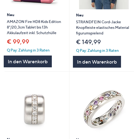
Neu
Neu
AMAZON Fire HD8 Kids Edition
STRANDFEIN Cord-Jacke
8"/20,3cm Tablet bis 13h
Knopfleiste elastisches Material
Akkulaufzeit inkl. Schutzhülle
figurumspielend
€ 99,99
€ 149,99
Q Pay: Zahlung in 3 Raten
Q Pay: Zahlung in 3 Raten
In den Warenkorb
In den Warenkorb