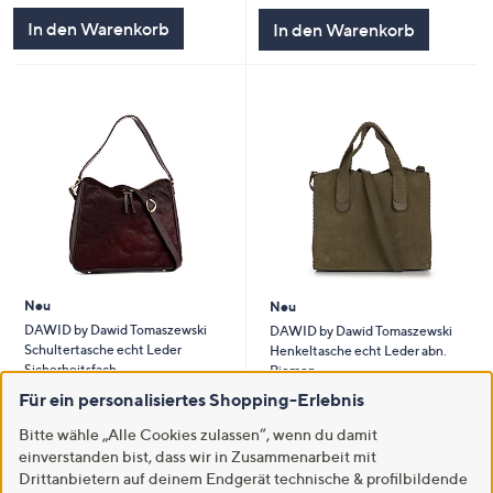
In den Warenkorb
In den Warenkorb
Neu
Neu
DAWID by Dawid Tomaszewski
DAWID by Dawid Tomaszewski
Schultertasche echt Leder
Henkeltasche echt Leder abn.
Sicherheitsfach
Riemen
€ 139,99
Für ein personalisiertes Shopping-Erlebnis
€ 149,99
Q Pay: Zahlung in 3 Raten
Q Pay: Zahlung in 3 Raten
Bitte wähle „Alle Cookies zulassen“, wenn du damit
einverstanden bist, dass wir in Zusammenarbeit mit
Weitere Farben verfügbar
Weitere Farben verfügbar
Drittanbietern auf deinem Endgerät technische & profilbildende