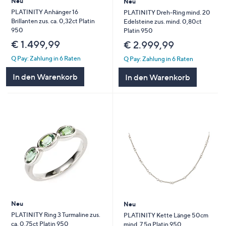
Neu
Neu
PLATINITY Anhänger 16
PLATINITY Dreh-Ring mind. 20
Brillanten zus. ca. 0,32ct Platin
Edelsteine zus. mind. 0,80ct
950
Platin 950
€ 1.499,99
€ 2.999,99
Q Pay: Zahlung in 6 Raten
Q Pay: Zahlung in 6 Raten
In den Warenkorb
In den Warenkorb
Neu
Neu
PLATINITY Ring 3 Turmaline zus.
PLATINITY Kette Länge 50cm
ca. 0,75ct Platin 950
mind. 7,5g Platin 950