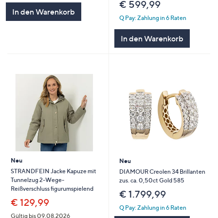
€ 599,99
In den Warenkorb
Q Pay: Zahlung in 6 Raten
In den Warenkorb
Neu
Neu
STRANDFEIN Jacke Kapuze mit
DIAMOUR Creolen 34 Brillanten
Tunnelzug 2-Wege-
zus. ca. 0,50ct Gold 585
Reißverschluss figurumspielend
€ 1.799,99
€ 129,99
Q Pay: Zahlung in 6 Raten
Gültig bis 09.08.2026