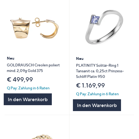
Neu
Neu
GOLDRAUSCH Creolen poliert
PLATINITY Solitär-Ring 1
mind. 2,09g Gold 375
Tansanit ca. 0,25ct Prinzess-
Schliff Platin 950
€ 499,99
€ 1.169,99
Q Pay: Zahlung in 6 Raten
Q Pay: Zahlung in 6 Raten
In den Warenkorb
In den Warenkorb