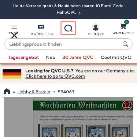
Heute Versand gratis & Neukunden sparen 10 Euro! Code:
Zum
Hauptinhalt
HalloQVC
springen
0
MENÜ
WARENKORB
TV-RÜCKBLICK
MEIN QVC
Lieblingsprodukt
finden
Wenn
Tagesangebot
Neu
30 Jahre QVC
Cool mit QVC
Vorschläge
verfügbar
sind,
verwenden
Sie
Hobby & Basteln
594063
die
Pfeiltasten
nach
oben
und
nach