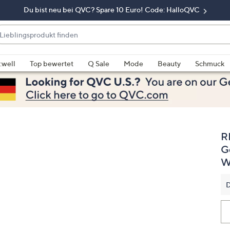
Du bist neu bei QVC? Spare 10 Euro! Code: HalloQVC
eblingsprodukt
nden
enn
rschläge
:well
Top bewertet
Q Sale
Mode
Beauty
Schmuck
rfügbar
nd,
erwenden
e
e
R
eiltasten
ach
G
ben
W
nd
ach
D
nten
der
ischen