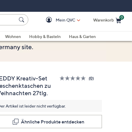
0
Mein QVC
Warenkorb
Einkaufswagen ist le
Wohnen
Hobby & Basteln
Haus & Garten
EDDY Kreativ-Set
(0)
Bisher
eschenktaschen zu
gibt
es
eihnachten 27tlg.
keine
Bewertungen
für
er Artikel ist leider nicht verfügbar.
dieses
Produkt..
Link
Ähnliche Produkte entdecken
auf
derselben