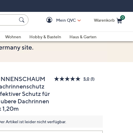
0
Mein QVC
Warenkorb
Einkaufswagen ist le
Wohnen
Hobby & Basteln
Haus & Garten
INNENSCHAUM
5.0
(1)
Bewertung
achrinnenschutz
lesen.
Link
fektiver Schutz für
auf
derselben
aubere Dachrinnen
Seite.
x 1,20m
er Artikel ist leider nicht verfügbar.