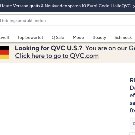
Heute Versand gratis & Neukunden sparen 10 Euro! Code: HalloQVC
eblingsprodukt
nden
enn
rschläge
:well
Top bewertet
Q Sale
Mode
Beauty
Schmuck
rfügbar
nd,
erwenden
e
e
R
eiltasten
ach
D
ben
ef
nd
s
ach
8
nten
der
D
ischen