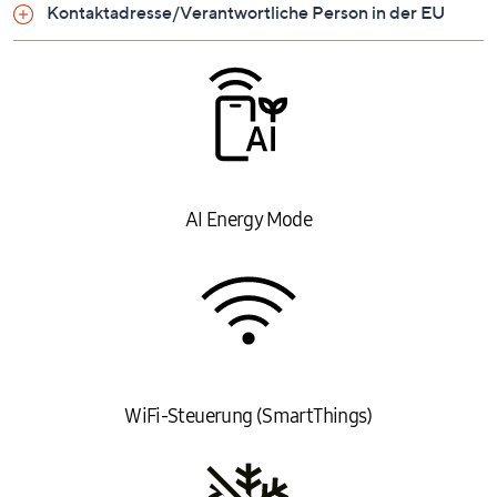
Kontaktadresse/Verantwortliche Person in der EU
SpaceMaxTM bietet dank dünnerer Wände 30%
mehr Nutzinhalt als vergleichbare Modelle
No Frost+ - verhindert die Eisbildung und
verringert den Energieverbrauch
Power Freeze
All-Around Cooling
Tür-offen-Warnsignal
Digital Inverter Technologie
AI Energy Mode
WiFi / App-Steuerung
AI Energy Mode zum Überwachen und Steuern
des Energieverbrauchs per SmartThings App
Innenbeleuchtung: LED Top Light
3 Ablagefläche, 2 Türfächer und 4 Schubladen
Spannung: 220-240 V
Leistungsaufnahme: 2.000-2.400
Frequenz: 50 Hz
WiFi-Steuerung (SmartThings)
Maße