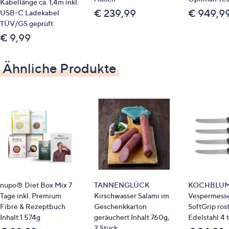
Kabellänge ca. 1,4m inkl.
€ 239,99
€ 949,9
USB-C Ladekabel
TÜV/GS geprüft
€ 9,99
Ähnliche Produkte
nupo® Diet Box Mix 7
TANNENGLÜCK
KOCHBLU
Tage inkl. Premium
Kirschwasser Salami im
Vespermess
Fibre & Rezeptbuch
Geschenkkarton
SoftGrip rost
Inhalt:1.574g
geräuchert Inhalt 760g,
Edelstahl 4 t
2 Stück