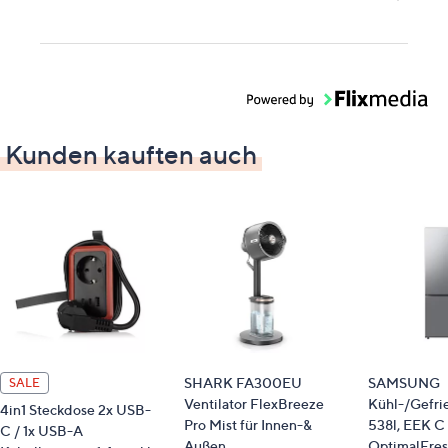
Kunden kauften auch
SHARK FA300EU
SAMSUNG
SALE
Ventilator FlexBreeze
Kühl-/Gefri
4in1 Steckdose 2x USB-
Pro Mist für Innen-&
538l, EEK C
C / 1x USB-A
Außen
OptimalFre