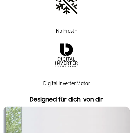
(B x H x T) 595 x 1860 x 644 mm
Länge Anschlusskabel: 2 m
Identifikationsnummer
No Frost+
GTIN: 8806095077383
Hinweis gemäß Data Act
Bei der Nutzung dieses Artikels fallen Produktdaten
an, die ggf. an den Hersteller oder andere übermittelt
werden. Weitere Informationen des Herstellers
Digital Inverter Motor
unter:
https://dataact.samsung.com/#/notice?
locale=de
Designed für dich, von dir