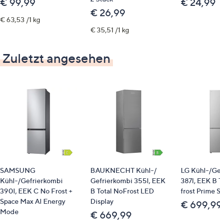
€ 99,99
€ 24,99
€ 26,99
€ 63,53 /1 kg
€ 35,51 /1 kg
Zuletzt angesehen
SAMSUNG
BAUKNECHT Kühl-/
LG Kühl-/Ge
Kühl-/Gefrierkombi
Gefrierkombi 355l, EEK
387l, EEK B 
390l, EEK C No Frost +
B Total NoFrost LED
frost Prime S
Space Max Al Energy
Display
€ 699,9
Mode
€ 669,99