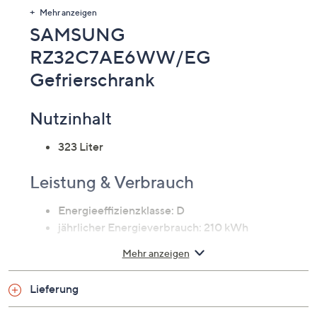
Warn- und Sicherheitshinweise
Mehr anzeigen
SAMSUNG
RZ32C7AE6WW/EG
Gefrierschrank
Nutzinhalt
323 Liter
Leistung & Verbrauch
Energieeffizienzklasse: D
jährlicher Energieverbrauch: 210 kWh
Luftschallemissionsklasse: C
Mehr anzeigen
Luftschallemission: 36 dB(A)
Lieferung
Ausstattung