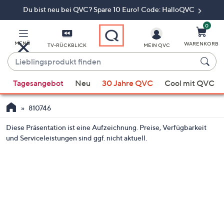
Du bist neu bei QVC? Spare 10 Euro! Code: HalloQVC
Zum
Hauptinhalt
springen
0
MENÜ
WARENKORB
TV-RÜCKBLICK
MEIN QVC
Lieblingsprodukt
finden
Wenn
Tagesangebot
Neu
30 Jahre QVC
Cool mit QVC
Vorschläge
verfügbar
810746
sind,
verwenden
Diese Präsentation ist eine Aufzeichnung. Preise, Verfügbarkeit
Sie
und Serviceleistungen sind ggf. nicht aktuell.
die
Pfeiltasten
nach
oben
und
nach
unten