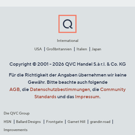
International
USA
Großbritannien
Italien
Japan
Copyright © 2001 - 2026 QVC Handel S.à r.l. & Co. KG
Für die Richtigkeit der Angaben übernehmen wir keine
Gewähr. Bitte beachte auch folgende
AGB
, die
Datenschutzbestimmungen
, die
Community
Standards
und das
Impressum
.
Die QVC Group
HSN
Ballard Designs
Frontgate
Garnet Hill
grandin road
Improvements