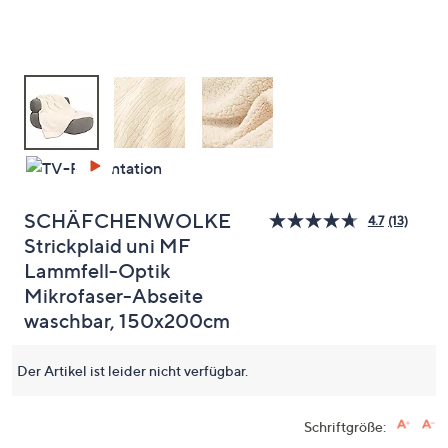
oder
wischen
Sie
auf
Touch-
Geräten
nach
links
bzw.
SCHÄFCHENWOLKE
4.7
(13)
13
rechts,
Strickplaid uni MF
Bewert
um
lesen.
Lammfell-Optik
Link
diese
auf
Mikrofaser-Abseite
anzuzeigen.
derselb
waschbar, 150x200cm
Seite.
Der Artikel ist leider nicht verfügbar.
Schriftgröße: