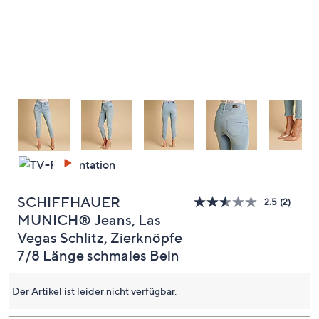
oder
wischen
Sie
auf
Touch-
Geräten
nach
links
bzw.
rechts,
um
diese
SCHIFFHAUER
2.5
(2)
2
anzuzeigen.
MUNICH® Jeans, Las
Bewert
lesen.
Vegas Schlitz, Zierknöpfe
Link
auf
7/8 Länge schmales Bein
dersel
Seite.
Der Artikel ist leider nicht verfügbar.