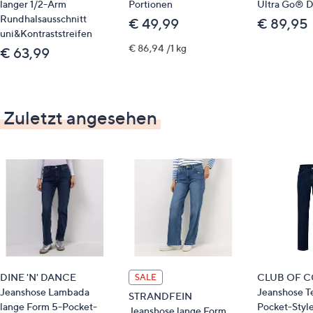
langer 1/2-Arm
Portionen
Ultra Go® 
Rundhalsausschnitt
€ 49,99
€ 89,95
uni&Kontraststreifen
€ 86,94 /1 kg
€ 63,99
Zuletzt angesehen
DINE 'N' DANCE
CLUB OF 
SALE
Jeanshose Lambada
Jeanshose T
STRANDFEIN
lange Form 5-Pocket-
Pocket-Styl
Jeanshose lange Form