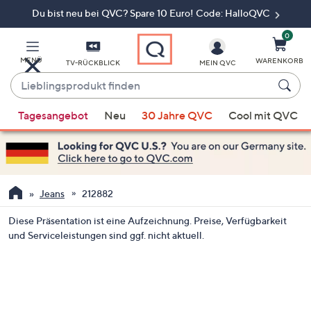
Du bist neu bei QVC? Spare 10 Euro! Code: HalloQVC
Zum
Hauptinhalt
springen
0
MENÜ
WARENKORB
TV-RÜCKBLICK
MEIN QVC
Lieblingsprodukt
finden
Wenn
Tagesangebot
Neu
30 Jahre QVC
Cool mit QVC
Vorschläge
verfügbar
sind,
verwenden
Sie
Jeans
212882
die
Diese Präsentation ist eine Aufzeichnung. Preise, Verfügbarkeit
Pfeiltasten
und Serviceleistungen sind ggf. nicht aktuell.
nach
oben
und
nach
unten