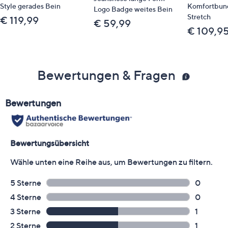
Style gerades Bein
Komfortbun
Logo Badge weites Bein
Stretch
€ 119,99
€ 59,99
€ 109,9
Bewertungen & Fragen