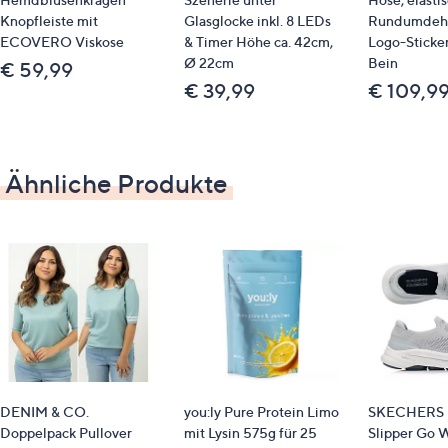
Pflege
Knopfleiste mit
Glasglocke inkl. 8 LEDs
Rundumdeh
Maschinenwäsche
ECOVERO Viskose
& Timer Höhe ca. 42cm,
Logo-Sticker
Ø 22cm
Bein
€ 59,99
€ 39,99
€ 109,9
Ähnliche Produkte
DENIM & CO.
you:ly Pure Protein Limo
SKECHERS 
Doppelpack Pullover
mit Lysin 575g für 25
Slipper Go W