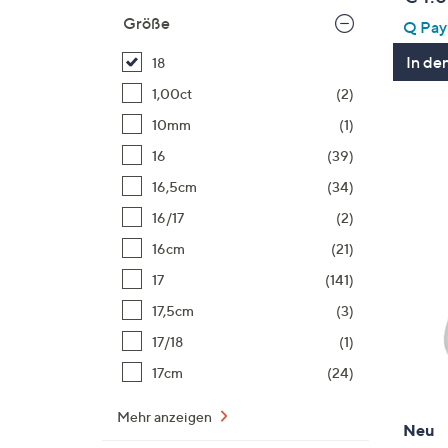
Größe
Q Pay:
In de
18
1,00ct
(2)
10mm
(1)
16
(39)
16,5cm
(34)
16/17
(2)
16cm
(21)
17
(141)
17,5cm
(3)
17/18
(1)
17cm
(24)
Mehr anzeigen
Neu