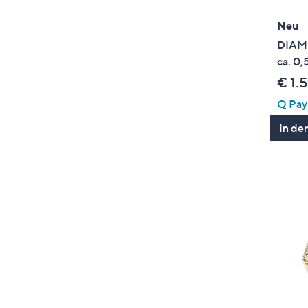
Neu
DIAMO
ca. 0
€ 1.
Q Pay:
In de