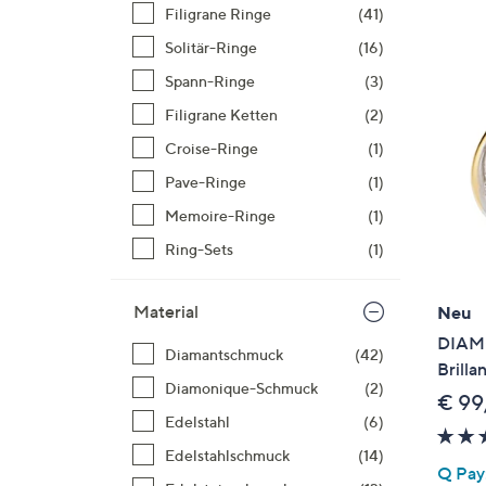
Si
Filigrane Ringe
(41)
au
Solitär-Ringe
(16)
T
Spann-Ringe
(3)
G
n
Filigrane Ketten
(2)
li
Croise-Ringe
(1)
b
Pave-Ringe
(1)
re
Memoire-Ringe
(1)
u
di
Ring-Sets
(1)
an
Material
Neu
DIAMO
Diamantschmuck
(42)
Brilla
Diamonique-Schmuck
(2)
€ 99
Edelstahl
(6)
Edelstahlschmuck
(14)
Q Pay: