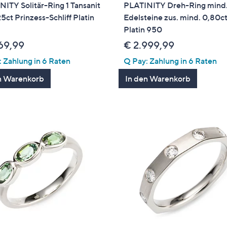
ITY Solitär-Ring 1 Tansanit
PLATINITY Dreh-Ring mind
25ct Prinzess-Schliff Platin
Edelsteine zus. mind. 0,80c
Platin 950
169,99
€ 2.999,99
 Zahlung in 6 Raten
Q Pay: Zahlung in 6 Raten
n Warenkorb
In den Warenkorb