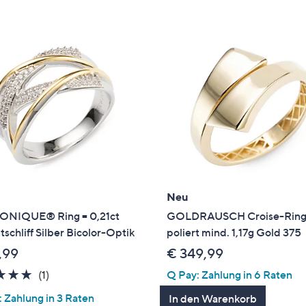
e
f
ouch-
eräten
ach
nks
zw.
chts,
m
ese
zuzeigen.
Neu
NIQUE® Ring = 0,21ct
GOLDRAUSCH Croise-Rin
ntschliff Silber Bicolor-Optik
poliert mind. 1,17g Gold 375
,99
€ 349,99
5.0
1
(1)
Q Pay: Zahlung in 6 Raten
von
Bewertungen
 Zahlung in 3 Raten
In den Warenkorb