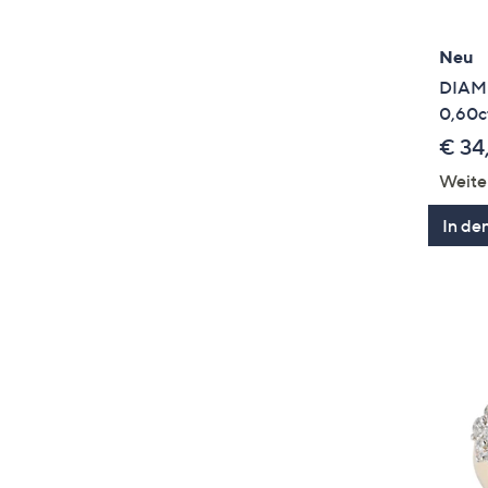
Neu
DIAM
0,60ct
€ 34
Weite
In de