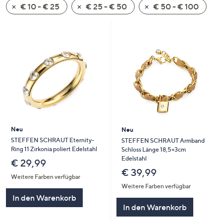
€ 10 - € 25
€ 25 - € 50
€ 50 - € 100
oder
wischen
Sie
auf
Touch-
Geräten
nach
links
bzw.
rechts,
um
Neu
Neu
diese
STEFFEN SCHRAUT Eternity-
STEFFEN SCHRAUT Armband
Ring 11 Zirkonia poliert Edelstahl
Schloss Länge 18,5+3cm
anzuzeigen.
Edelstahl
€ 29,99
€ 39,99
Weitere Farben verfügbar
Weitere Farben verfügbar
In den Warenkorb
In den Warenkorb