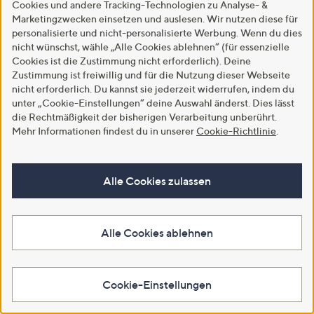
Cookies und andere Tracking-Technologien zu Analyse- &
Marketingzwecken einsetzen und auslesen. Wir nutzen diese für
personalisierte und nicht-personalisierte Werbung. Wenn du dies
nicht wünschst, wähle „Alle Cookies ablehnen“ (für essenzielle
Cookies ist die Zustimmung nicht erforderlich). Deine
Zustimmung ist freiwillig und für die Nutzung dieser Webseite
nicht erforderlich. Du kannst sie jederzeit widerrufen, indem du
unter „Cookie-Einstellungen“ deine Auswahl änderst. Dies lässt
die Rechtmäßigkeit der bisherigen Verarbeitung unberührt.
Creolen 20mm mind. 0,67g
Kugel-Ohrstecker 6mm mind.
Mehr Informationen findest du in unserer
Cookie-Richtlinie
.
Silber 925
0,72g Silber 925
€ 19,99
€ 29,99
Weitere Farben verfügbar
Weitere Farben verfügbar
Alle Cookies zulassen
In den Warenkorb
In den Warenkorb
Alle Cookies ablehnen
Cookie-Einstellungen