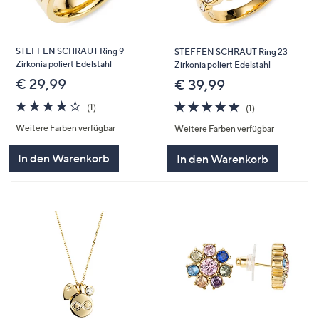
STEFFEN SCHRAUT Ring 9
STEFFEN SCHRAUT Ring 23
Zirkonia poliert Edelstahl
Zirkonia poliert Edelstahl
€ 29,99
€ 39,99
4.0
1
5.0
1
(1)
(1)
von
Bewertungen
von
Bewertungen
Weitere Farben verfügbar
Weitere Farben verfügbar
5
5
In den Warenkorb
In den Warenkorb