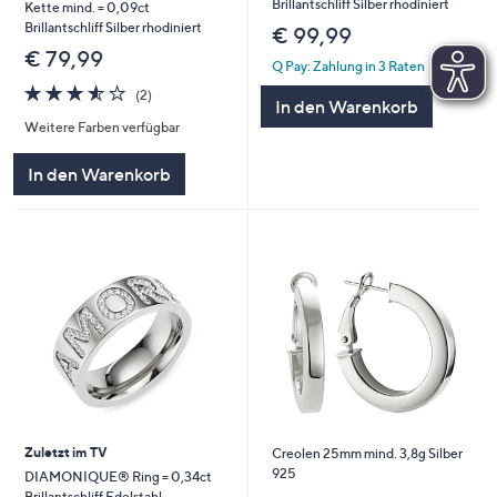
Brillantschliff Silber rhodiniert
Kette mind. = 0,09ct
Brillantschliff Silber rhodiniert
€ 99,99
€ 79,99
Q Pay: Zahlung in 3 Raten
3.5
2
(2)
In den Warenkorb
von
Bewertungen
Weitere Farben verfügbar
5
In den Warenkorb
Zuletzt im TV
Creolen 25mm mind. 3,8g Silber
925
DIAMONIQUE® Ring = 0,34ct
Brillantschliff Edelstahl