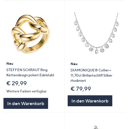
Neu
Neu
STEFFEN SCHRAUT Ring
DIAMONIQUE® Collier =
Kettendesign poliert Edelstahl
11,70ct Brillantschliff Silber
rhodiniert
€ 29,99
€ 79,99
Weitere Farben verfügbar
In den Warenkorb
In den Warenkorb