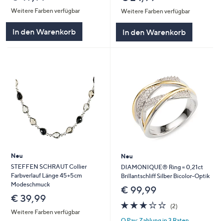
Weitere Farben verfügbar
Weitere Farben verfügbar
In den Warenkorb
In den Warenkorb
Neu
Neu
STEFFEN SCHRAUT Collier
DIAMONIQUE® Ring = 0,21ct
Farbverlauf Länge 45+5cm
Brillantschliff Silber Bicolor-Optik
Modeschmuck
€ 99,99
€ 39,99
3.0
2
(2)
von
Bewertungen
Weitere Farben verfügbar
Q Pay: Zahlung in 3 Raten
5