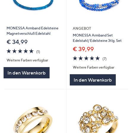
MONESSA Armband Edelsteine
ANGEBOT
Magnetverschluß Edelstahl
MONESSA Armband Set
Edelstahl/ Edelsteine 3tlg. Set
€ 34,99
€ 39,99
5.0
1
(1)
von
Bewertungen
4.9
7
(7)
Weitere Farben verfügbar
5
von
Bewertungen
Weitere Farben verfügbar
5
In den Warenkorb
In den Warenkorb