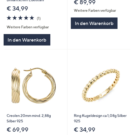
€ 89,99
€ 34,99
Weitere Farben verfügbar
5.0
1
(1)
von
Bewertungen
In den Warenkorb
Weitere Farben verfügbar
5
In den Warenkorb
Creolen 20mm mind. 2,88g
Ring Kugeldesign ca 1,08g Silber
Silber 925
925
€ 69,99
€ 34,99