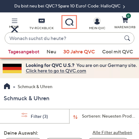
Du bist neu bei QVC? Spare 10 Euro! Code: HalloQVC
Zum
Hauptinhalt
springen
0
MENÜ
WARENKORB
TV-RÜCKBLICK
MEIN QVC
Wonach
suchst
Wenn
du
Tagesangebot
Neu
30 Jahre QVC
Cool mit QVC
Vorschläge
heute?
verfügbar
sind,
verwenden
Sie
Schmuck & Uhren
die
Schmuck & Uhren
Pfeiltasten
nach
oben
Sortieren:
Neuesten Produkt
Filter
(3)
und
nach
Deine Auswahl:
Alle Filter aufheben
unten