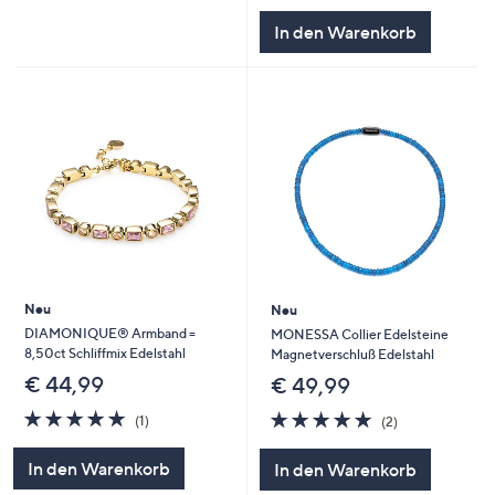
In den Warenkorb
Neu
Neu
DIAMONIQUE® Armband =
MONESSA Collier Edelsteine
8,50ct Schliffmix Edelstahl
Magnetverschluß Edelstahl
€ 44,99
€ 49,99
5.0
1
5.0
2
(1)
(2)
von
Bewertungen
von
Bewertungen
5
5
In den Warenkorb
In den Warenkorb