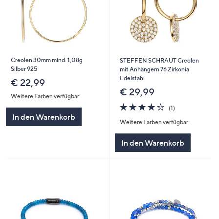
Creolen 30mm mind. 1,08g
STEFFEN SCHRAUT Creolen
Silber 925
mit Anhängern 76 Zirkonia
Edelstahl
€ 22,99
€ 29,99
Weitere Farben verfügbar
4.0
1
(1)
von
Bewertungen
In den Warenkorb
Weitere Farben verfügbar
5
In den Warenkorb