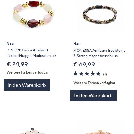
Neu
Neu
DINE 'N' Dance Armband
MONESSA Armband Edelsteine
flexibel Nugget Modeschmuck
3-Strang Magnetverschluss
€ 24,99
€ 69,99
5.0
1
Weitere Farben verfügbar
(1)
von
Bewertungen
Weitere Farben verfügbar
5
In den Warenkorb
In den Warenkorb