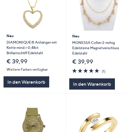
Neu
Neu
DIAMONIQUE® Anhänger mit
MONESSA Collier 2-reihig
Kette mind.= 0,48ct
Edelsteine Magnetverschluss
Brillantschliff Edelstahl
Edelstahl
€ 39,99
€ 39,99
5.0
1
Weitere Farben verfügbar
(1)
von
Bewertungen
5
In den Warenkorb
In den Warenkorb