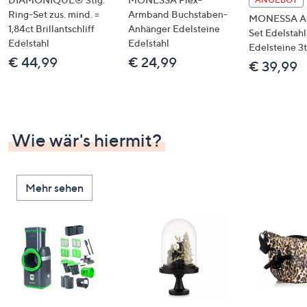
Ring-Set zus. mind. =
Armband Buchstaben-
MONESSA A
1,84ct Brillantschliff
Anhänger Edelsteine
Set Edelstahl
Edelstahl
Edelstahl
Edelsteine 3t
€ 44,99
€ 24,99
€ 39,99
Wie wär's hiermit?
Mehr sehen