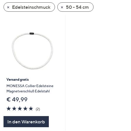
unten
Edelsteinschmuck
50 - 54 cm
oder
wischen
Sie
auf
Touch-
Geräten
nach
links
bzw.
rechts,
Versand gratis
um
MONESSA Collier Edelsteine
diese
Magnetverschluß Edelstahl
anzuzeigen.
€ 49,99
5.0
2
(2)
von
Bewertungen
5
In den Warenkorb