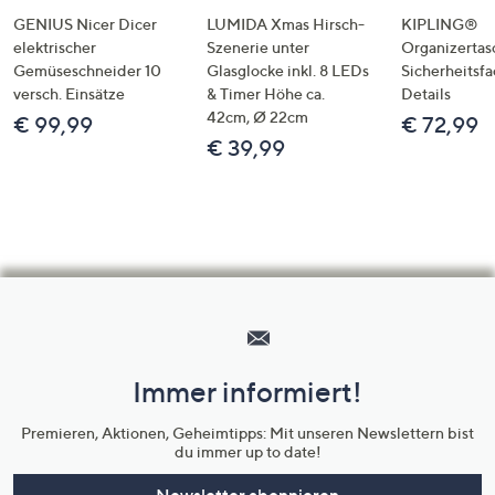
GENIUS Nicer Dicer
LUMIDA Xmas Hirsch-
KIPLING®
elektrischer
Szenerie unter
Organizertas
Gemüseschneider 10
Glasglocke inkl. 8 LEDs
Sicherheitsf
versch. Einsätze
& Timer Höhe ca.
Details
42cm, Ø 22cm
€ 99,99
€ 72,99
€ 39,99
Hilfeseiten,
Service
und
Immer informiert!
Unternehmensinformationen
Premieren, Aktionen, Geheimtipps: Mit unseren Newslettern bist
du immer up to date!
Newsletter abonnieren