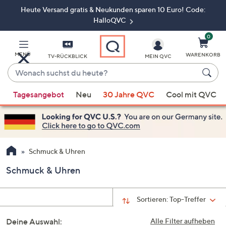
Heute Versand gratis & Neukunden sparen 10 Euro! Code:
Zum
Hauptinhalt
HalloQVC
springen
0
MENÜ
WARENKORB
TV-RÜCKBLICK
MEIN QVC
Wonach
suchst
Wenn
du
Tagesangebot
Neu
30 Jahre QVC
Cool mit QVC
Vorschläge
heute?
verfügbar
sind,
verwenden
Sie
Schmuck & Uhren
die
Schmuck & Uhren
Pfeiltasten
nach
oben
Sortieren:
Top-Treffer
und
Deine Auswahl:
nach
Alle Filter aufheben