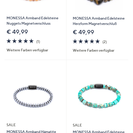
MONESSA Armband Edelsteine
MONESSA Armband Edelsteine
Nuggets Magnetverschluss
Herzform Magnetverschluß
€ 49,99
€ 49,99
5.0
1
5.0
2
(1)
(2)
von
Bewertungen
von
Bewertungen
Weitere Farben verfügbar
Weitere Farben verfügbar
5
5
SALE
SALE
MONESSA Armband Hämatite
MONESSA Armband Edelsteine