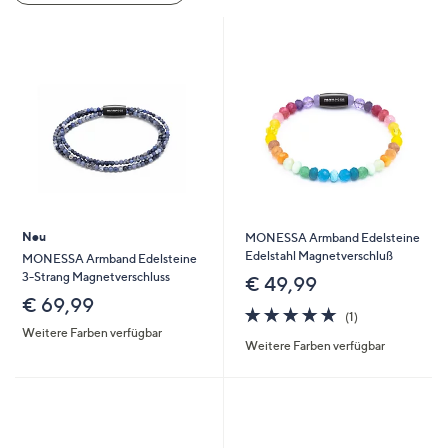
oder
wischen
Sie
auf
Touch-
Geräten
nach
links
bzw.
rechts,
Neu
MONESSA Armband Edelsteine
um
Edelstahl Magnetverschluß
MONESSA Armband Edelsteine
3-Strang Magnetverschluss
diese
€ 49,99
€ 69,99
anzuzeigen.
5.0
1
(1)
von
Bewertungen
Weitere Farben verfügbar
Weitere Farben verfügbar
5