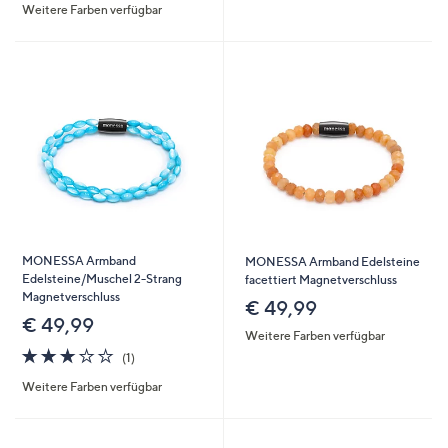
Weitere Farben verfügbar
5
5
MONESSA Armband
MONESSA Armband Edelsteine
Edelsteine/Muschel 2-Strang
facettiert Magnetverschluss
Magnetverschluss
€ 49,99
€ 49,99
Weitere Farben verfügbar
3.0
1
(1)
von
Bewertungen
Weitere Farben verfügbar
5