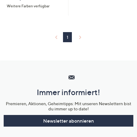
Weitere Farben verfügbar
1
Hilfeseiten,
Service
und
Immer informiert!
Unternehmensinformationen
Premieren, Aktionen, Geheimtipps: Mit unseren Newslettern bist
du immer up to date!
Newsletter abonnieren