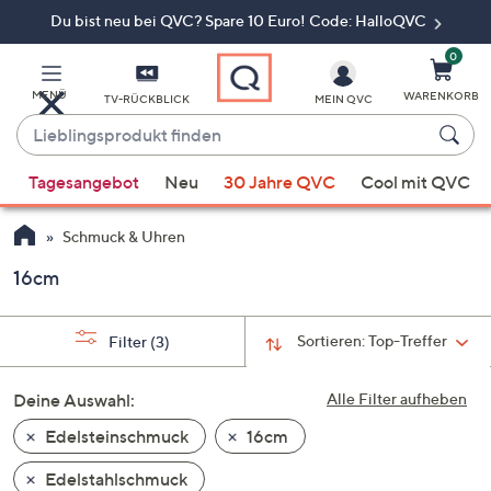
Du bist neu bei QVC? Spare 10 Euro! Code: HalloQVC
Zum
Hauptinhalt
springen
0
MENÜ
WARENKORB
TV-RÜCKBLICK
MEIN QVC
Lieblingsprodukt
finden
Wenn
Tagesangebot
Neu
30 Jahre QVC
Cool mit QVC
Vorschläge
verfügbar
Schmuck & Uhren
sind,
verwenden
16cm
Sie
die
Sortieren:
Top-Treffer
Filter
(3)
Pfeiltasten
nach
Deine Auswahl:
Alle Filter aufheben
oben
und
Edelsteinschmuck
16cm
nach
Edelstahlschmuck
unten