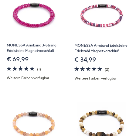
MONESSA Armband 3-Strang
MONESSA Armband Edelsteine
Edelsteine Magnetverschluß
Edelstahl Magnetverschluß
€ 69,99
€ 34,99
5.0
1
5.0
2
(1)
(2)
von
Bewertungen
von
Bewertungen
Weitere Farben verfügbar
Weitere Farben verfügbar
5
5