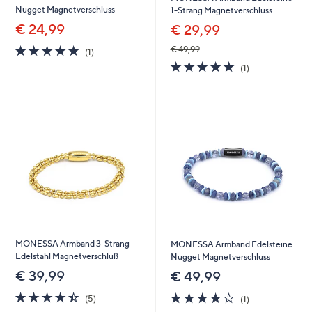
Nugget Magnetverschluss
1-Strang Magnetverschluss
€ 24,99
€ 29,99
5.0
1
€ 49,99
(1)
von
Bewertungen
5.0
1
(1)
5
von
Bewertungen
5
MONESSA Armband 3-Strang
MONESSA Armband Edelsteine
Edelstahl Magnetverschluß
Nugget Magnetverschluss
€ 39,99
€ 49,99
4.4
5
4.0
1
(5)
(1)
von
Bewertungen
von
Bewertungen