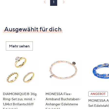
1
Ausgewählt für dich
Mehr sehen
DIAMONIQUE® 3tlg.
MONESSA Flex-
ANGEBOT
Ring-Set zus. mind. =
Armband Buchstaben-
MONESSA A
1,84ct Brillantschliff
Anhänger Edelsteine
Set Edelstahl