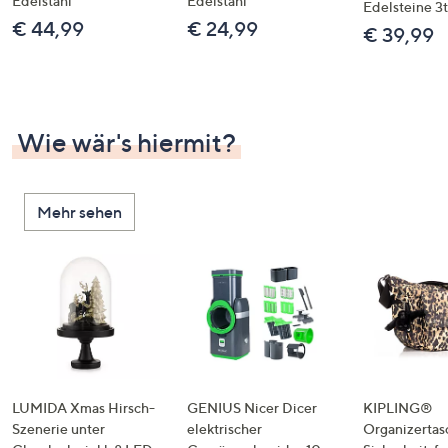
Edelstahl
Edelstahl
Edelsteine 3t
€ 44,99
€ 24,99
€ 39,99
Wie wär's hiermit?
Mehr sehen
LUMIDA Xmas Hirsch-
GENIUS Nicer Dicer
KIPLING®
Szenerie unter
elektrischer
Organizertas