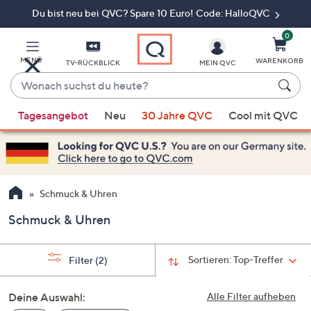
Du bist neu bei QVC? Spare 10 Euro! Code: HalloQVC
Zum
Hauptinhalt
springen
0
MENÜ
WARENKORB
TV-RÜCKBLICK
MEIN QVC
Wonach
suchst
Wenn
du
Tagesangebot
Neu
30 Jahre QVC
Cool mit QVC
Vorschläge
heute?
verfügbar
sind,
verwenden
Sie
Schmuck & Uhren
die
Schmuck & Uhren
Pfeiltasten
nach
oben
Sortieren:
Top-Treffer
Filter
(2)
und
nach
Deine Auswahl:
Alle Filter aufheben
unten