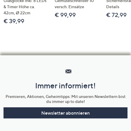
Glasglocke inkl. 8 LEDs
Gemüseschneider 10
Sicherheitsf
& Timer Höhe ca.
versch. Einsätze
Details
42cm, Ø 22cm
€ 99,99
€ 72,99
€ 39,99
Hilfeseiten,
Service
und
Immer informiert!
Unternehmensinformationen
Premieren, Aktionen, Geheimtipps: Mit unseren Newslettern bist
du immer up to date!
Newsletter abonnieren