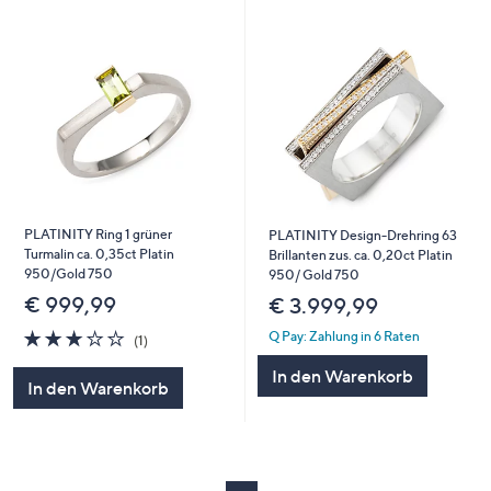
PLATINITY Ring 1 grüner
PLATINITY Design-Drehring 63
Turmalin ca. 0,35ct Platin
Brillanten zus. ca. 0,20ct Platin
950/Gold 750
950/ Gold 750
€ 999,99
€ 3.999,99
3.0
1
Q Pay: Zahlung in 6 Raten
(1)
von
Bewertungen
In den Warenkorb
5
In den Warenkorb