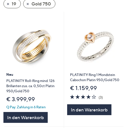
19
Gold 750
oder
wischen
Sie
auf
Touch-
Geräten
nach
links
bzw.
rechts,
um
Neu
PLATINITY Ring 1 Mondstein
diese
Cabochon Platin 950/Gold 750
PLATINITY Roll-Ring mind. 126
Brillanten zus. ca. 0,50ct Platin
anzuzeigen.
€ 1.159,99
950/Gold 750
3.7
3
(3)
€ 3.999,99
von
Bewertungen
5
Q Pay: Zahlung in 6 Raten
In den Warenkorb
In den Warenkorb