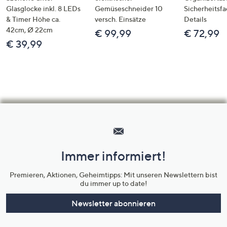
Glasglocke inkl. 8 LEDs
Gemüseschneider 10
Sicherheitsf
& Timer Höhe ca.
versch. Einsätze
Details
42cm, Ø 22cm
€ 99,99
€ 72,99
€ 39,99
Hilfeseiten,
Service
und
Immer informiert!
Unternehmensinformationen
Premieren, Aktionen, Geheimtipps: Mit unseren Newslettern bist
du immer up to date!
Newsletter abonnieren