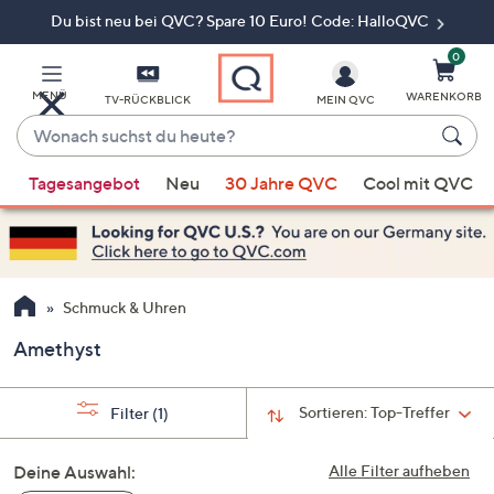
Du bist neu bei QVC? Spare 10 Euro! Code: HalloQVC
Zum
Hauptinhalt
springen
0
MENÜ
WARENKORB
TV-RÜCKBLICK
MEIN QVC
Wonach
suchst
Wenn
du
Tagesangebot
Neu
30 Jahre QVC
Cool mit QVC
Vorschläge
heute?
verfügbar
sind,
verwenden
Sie
Schmuck & Uhren
die
Amethyst
Pfeiltasten
nach
oben
Sortieren:
Top-Treffer
Filter
(1)
und
nach
Deine Auswahl:
Alle Filter aufheben
unten