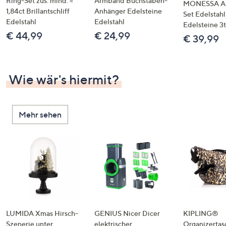
Ring-Set zus. mind. =
Armband Buchstaben-
MONESSA A
1,84ct Brillantschliff
Anhänger Edelsteine
Set Edelstahl
Edelstahl
Edelstahl
Edelsteine 3t
€ 44,99
€ 24,99
€ 39,99
Wie wär's hiermit?
Mehr sehen
LUMIDA Xmas Hirsch-
GENIUS Nicer Dicer
KIPLING®
Szenerie unter
elektrischer
Organizertas