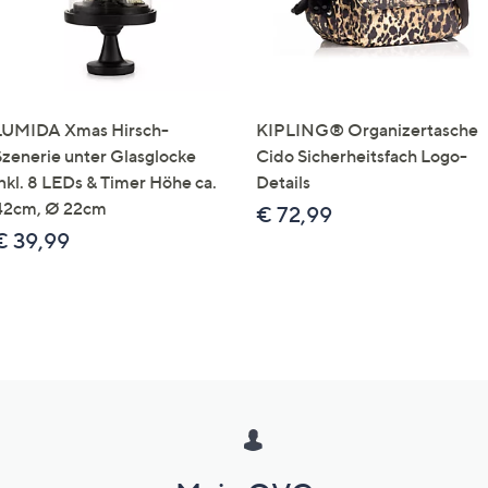
LUMIDA Xmas Hirsch-
KIPLING® Organizertasche
Szenerie unter Glasglocke
Cido Sicherheitsfach Logo-
inkl. 8 LEDs & Timer Höhe ca.
Details
42cm, Ø 22cm
€ 72,99
€ 39,99