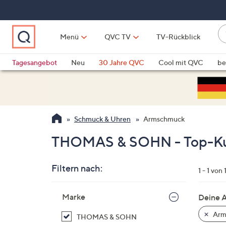
Zum
Hauptinhalt
springen
W
Menü
QVC TV
TV-Rückblick
su
W
d
Vo
Tagesangebot
Neu
30 Jahre QVC
Cool mit QVC
be
h
ve
QLINARISCH
Technik
si
v
Si
Schmuck & Uhren
Armschmuck
di
Pf
THOMAS & SOHN - Top-Ku
n
o
Filtern nach:
u
1 - 1 von 
n
Zur
u
Marke
Deine 
Produktliste
o
springen
Arm
THOMAS & SOHN
w