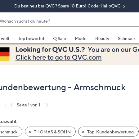
Du bist neu bei QVC? Spare 10 Euro! Code: HalloQVC
onach
chst
enn
u
rschläge
:well
Top bewertet
Q Sale
Mode
Beauty
Schmuck
eute?
rfügbar
nd,
erwenden
e
e
eiltasten
ndenbewertung - Armschmuck
ach
ben
nd
1
|
Seite 1 von 1
ach
nten
Auswahl:
der
schmuck
THOMAS & SOHN
Top-Kundenbewertung
ischen