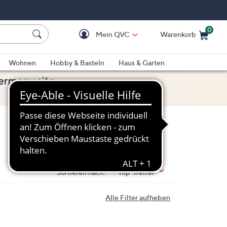
0
Mein QVC
Warenkorb
Einkaufswagen ist le
Wohnen
Hobby & Basteln
Haus & Garten
Sortieren nach:
Top-Treffer
Alle Filter aufheben