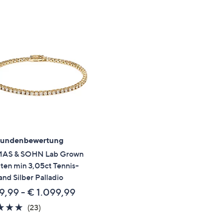
e
f
ouch-
eräten
ach
nks
zw.
chts,
m
ese
zuzeigen.
Kundenbewertung
AS & SOHN Lab Grown
nten min 3,05ct Tennis-
nd Silber Palladio
9,99 - € 1.099,99
4.7
23
(23)