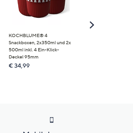
Scroll
Right
KOCHBLUME® 4
you:ly Pure Protein Limo
Snackboxen, 2x350ml und 2x
Lysin 575g für 25 Portio
500ml inkl. 4 Ein-Klick-
€ 49,99
Deckel 95mm
€ 86,94 /1 kg
€ 34,99