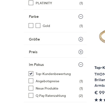
Si
PLATINITY
(1)
au
T
Farbe
G
n
Gold
(1)
li
b
Größe
re
u
Preis
di
an
Im Fokus
Top-
THOM
Top-Kundenbewertung
Brilla
Angebotspreise
(1)
Armba
Neue Produkte
(1)
€ 99
Q Pay Ratenzahlung
(2)