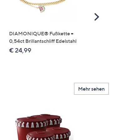
Scroll
Right
DIAMONIQUE® Fußkette =
MONESSA Flex-Armba
0,54ct Brillantschliff Edelstahl
Makramee-Armband
Edelsteine 2tlg.-Set
€ 24,99
€ 29,99
Mehr sehen