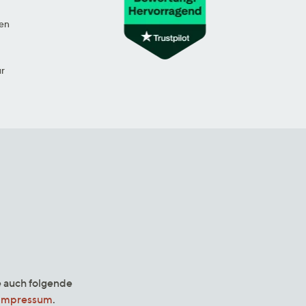
en
ur
e auch folgende
Impressum
.