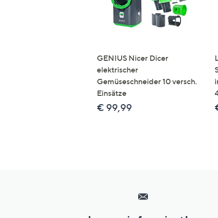
GENIUS Nicer Dicer
elektrischer
Gemüseschneider 10 versch.
Einsätze
€ 99,99
Hilfeseiten,
Service
und