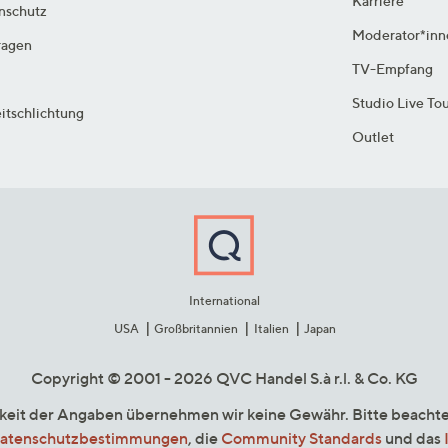
Karriere
enschutz
Moderator*inn
ragen
TV-Empfang
Studio Live To
itschlichtung
Outlet
International
USA
Großbritannien
Italien
Japan
Copyright © 2001 - 2026 QVC Handel S.à r.l. & Co. KG
gkeit der Angaben übernehmen wir keine Gewähr. Bitte beacht
atenschutzbestimmungen
, die
Community Standards
und das