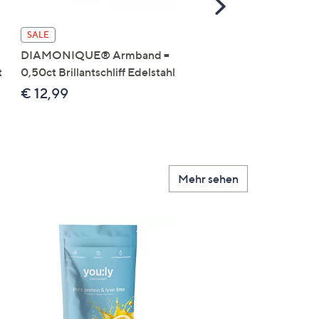
Scroll
Right
DIAMONIQUE® Anhän
SALE
mit Kette mind. = 0,11ct
DIAMONIQUE® Armband =
Brillantschliff Edelstahl
t
0,50ct Brillantschliff Edelstahl
€ 19,99
€ 12,99
Mehr sehen