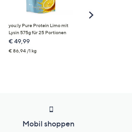
Scroll
Right
you:ly Pure Protein Limo mit
STRANDFEIN Punto-Ho
Lysin 575g für 25 Portionen
elastisch Rundumdehnb
Logo-Stickerei weites B
€ 49,99
€ 109,99
€ 86,94 /1 kg
Mobil shoppen