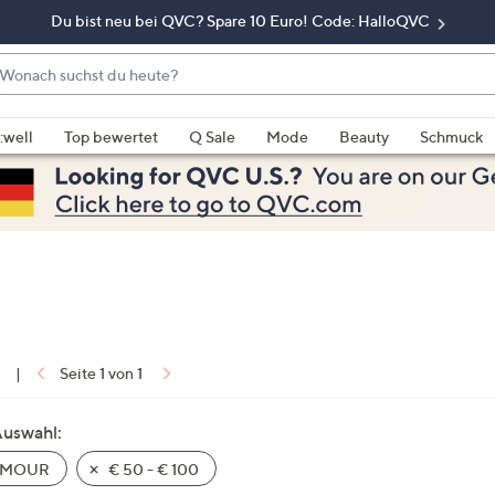
Du bist neu bei QVC? Spare 10 Euro! Code: HalloQVC
onach
chst
enn
u
rschläge
:well
Top bewertet
Q Sale
Mode
Beauty
Schmuck
eute?
rfügbar
nd,
erwenden
e
e
eiltasten
ach
ben
nd
1
|
Seite 1 von 1
ach
nten
Auswahl:
der
AMOUR
€ 50 - € 100
ischen