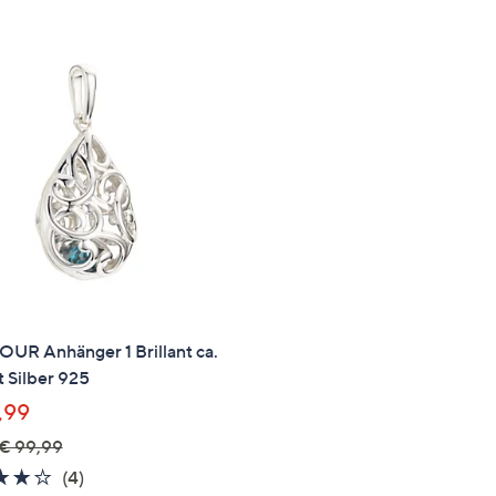
e
f
ouch-
eräten
ach
nks
zw.
chts,
m
ese
zuzeigen.
UR Anhänger 1 Brillant ca.
 Silber 925
,99
€ 99,99
3.8
4
(4)