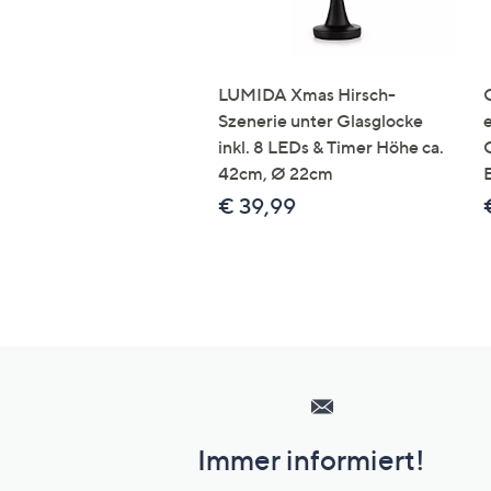
LUMIDA Xmas Hirsch-
Szenerie unter Glasglocke
inkl. 8 LEDs & Timer Höhe ca.
42cm, Ø 22cm
€ 39,99
Hilfeseiten,
Service
und
Immer informiert!
Unternehmensinformationen