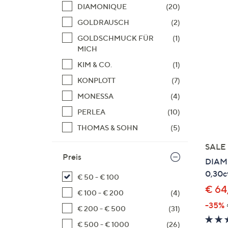
Si
DIAMONIQUE
(20)
au
GOLDRAUSCH
(2)
T
GOLDSCHMUCK FÜR
(1)
G
MICH
n
KIM & CO.
(1)
li
b
KONPLOTT
(7)
re
MONESSA
(4)
u
PERLEA
(10)
di
an
THOMAS & SOHN
(5)
SALE
Preis
DIAMO
0,30ct
€ 50 - € 100
€ 64
€ 100 - € 200
(4)
-35%
€ 200 - € 500
(31)
€ 500 - € 1000
(26)