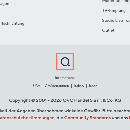
Moderator*inn
ragen
TV-Empfang
Studio Live To
itschlichtung
Outlet
International
USA
Großbritannien
Italien
Japan
Copyright © 2001 - 2026 QVC Handel S.à r.l. & Co. KG
gkeit der Angaben übernehmen wir keine Gewähr. Bitte beacht
atenschutzbestimmungen
, die
Community Standards
und das