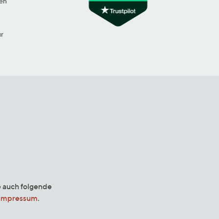
en
ur
e auch folgende
Impressum
.