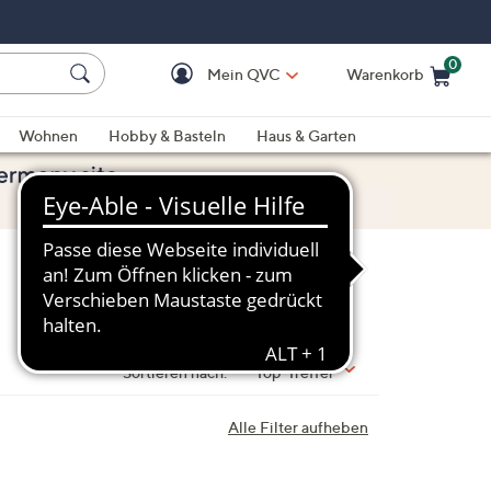
0
Mein QVC
Warenkorb
Einkaufswagen ist le
Wohnen
Hobby & Basteln
Haus & Garten
Sortieren nach:
Top-Treffer
Alle Filter aufheben