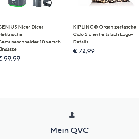
GENIUS Nicer Dicer
KIPLING® Organizertasche
elektrischer
Cido Sicherheitsfach Logo-
Gemüseschneider 10 versch.
Details
Einsätze
€ 72,99
€ 99,99
Mein QVC