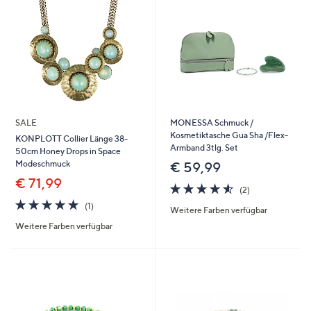
SALE
MONESSA Schmuck /
Kosmetiktasche Gua Sha /Flex-
KONPLOTT Collier Länge 38-
Armband 3tlg. Set
50cm Honey Drops in Space
Modeschmuck
€ 59,99
€ 71,99
4.5
2
(2)
von
Bewertungen
5.0
1
(1)
Weitere Farben verfügbar
5
von
Bewertungen
Weitere Farben verfügbar
5