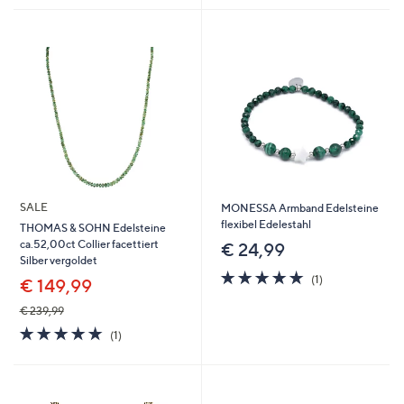
SALE
MONESSA Armband Edelsteine
flexibel Edelestahl
THOMAS & SOHN Edelsteine
ca.52,00ct Collier facettiert
€ 24,99
Silber vergoldet
5.0
1
(1)
€ 149,99
von
Bewertungen
5
€ 239,99
5.0
1
(1)
von
Bewertungen
5