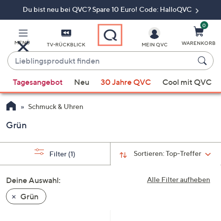
Du bist neu bei QVC? Spare 10 Euro! Code: HalloQVC
Zum
Hauptinhalt
springen
0
MENÜ
WARENKORB
TV-RÜCKBLICK
MEIN QVC
Lieblingsprodukt
finden
Wenn
Tagesangebot
Neu
30 Jahre QVC
Cool mit QVC
Vorschläge
verfügbar
Schmuck & Uhren
sind,
verwenden
Grün
Sie
die
Sortieren:
Top-Treffer
Filter
(1)
Pfeiltasten
nach
Deine Auswahl:
Alle Filter aufheben
oben
und
Grün
nach
unten