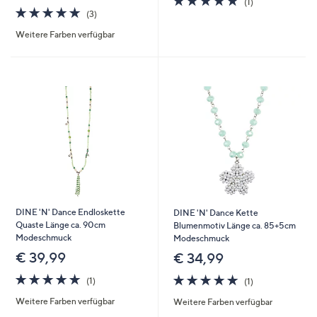
(1)
5.0
3
von
Bewertungen
(3)
von
Bewertungen
5
Weitere Farben verfügbar
5
DINE 'N' Dance Endloskette
DINE 'N' Dance Kette
Quaste Länge ca. 90cm
Blumenmotiv Länge ca. 85+5cm
Modeschmuck
Modeschmuck
€ 39,99
€ 34,99
5.0
1
5.0
1
(1)
(1)
von
Bewertungen
von
Bewertungen
Weitere Farben verfügbar
Weitere Farben verfügbar
5
5