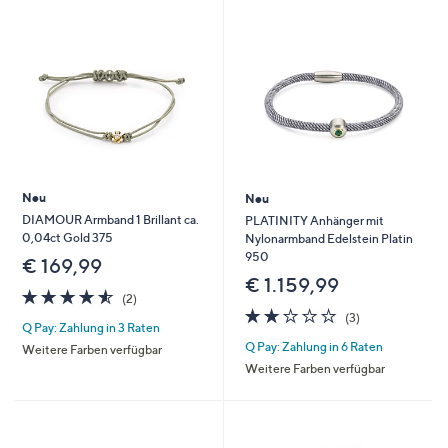
oder
wischen
Sie
auf
Touch-
Geräten
nach
links
Neu
Neu
bzw.
DIAMOUR Armband 1 Brillant ca.
PLATINITY Anhänger mit
rechts,
0,04ct Gold 375
Nylonarmband Edelstein Platin
um
950
€ 169,99
diese
€ 1.159,99
4.5
2
(2)
anzuzeigen.
von
Bewertungen
1.7
3
(3)
Q Pay: Zahlung in 3 Raten
5
von
Bewertungen
Q Pay: Zahlung in 6 Raten
5
Weitere Farben verfügbar
Weitere Farben verfügbar