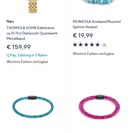
Neu
MONESSA Armband Muschel
Splitter flexibel
THOMAS & SOHN Edelsteine
ca.21,11ct Damenuhr Quarzwerk
€ 19,99
Metallband
5.0
1
(1)
€ 159,99
von
Bewertungen
Weitere Farben verfügbar
5
Q Pay: Zahlung in 3 Raten
Weitere Farben verfügbar