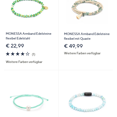
MONESSA Armband Edelsteine
MONESSA Armband Edelsteine
flexibel Edelstahl
flexibel mit Quaste
€ 22,99
€ 49,99
4.0
1
Weitere Farben verfügbar
(1)
von
Bewertungen
Weitere Farben verfügbar
5