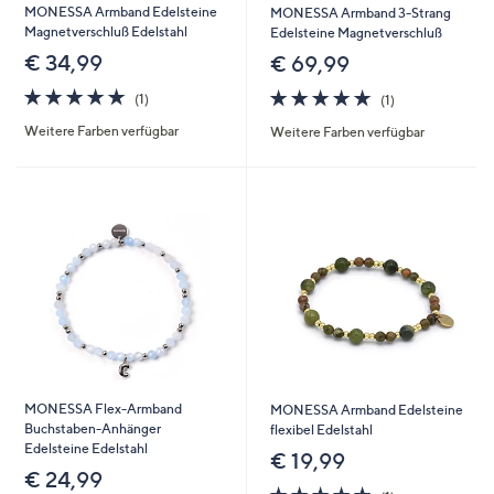
MONESSA Armband Edelsteine
MONESSA Armband 3-Strang
Magnetverschluß Edelstahl
Edelsteine Magnetverschluß
€ 34,99
€ 69,99
5.0
1
5.0
1
(1)
(1)
von
Bewertungen
von
Bewertungen
Weitere Farben verfügbar
Weitere Farben verfügbar
5
5
MONESSA Flex-Armband
MONESSA Armband Edelsteine
Buchstaben-Anhänger
flexibel Edelstahl
Edelsteine Edelstahl
€ 19,99
€ 24,99
5.0
1