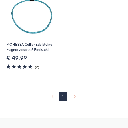
MONESSA Collier Edelsteine
Magnetverschluß Edelstahl
€ 49,99
5.0
2
(2)
von
Bewertungen
5
1
Hilfeseiten,